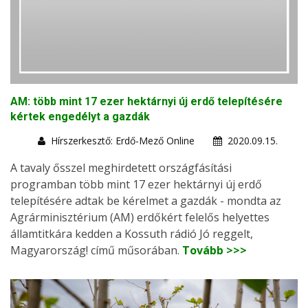
AM: több mint 17 ezer hektárnyi új erdő telepítésére
kértek engedélyt a gazdák
Hírszerkesztő: Erdő-Mező Online
2020.09.15.
A tavaly ősszel meghirdetett országfásítási
programban több mint 17 ezer hektárnyi új erdő
telepítésére adtak be kérelmet a gazdák - mondta az
Agrárminisztérium (AM) erdőkért felelős helyettes
államtitkára kedden a Kossuth rádió Jó reggelt,
Magyarország! című műsorában.
Tovább >>>