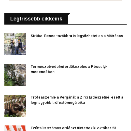
Legfrissebb cikkeink
Strúbel Bence továbbra is legyőzhetetlen a Mátrában
Természetvédelmi erdőkezelés a Pécselyi-
medencében
Trófeaszemle a Vergánál: a Zirci Erdészetnél esett a
legnagyobb trófeatömegű bika
Ezúttal is számos erdészt tüntettek ki október 23.