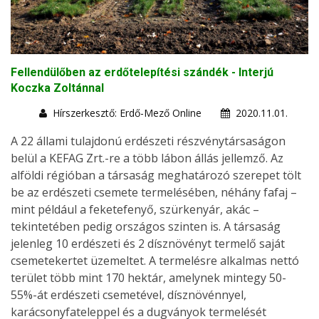
Fellendülőben az erdőtelepítési szándék - Interjú
Koczka Zoltánnal
Hírszerkesztő: Erdő-Mező Online
2020.11.01.
A 22 állami tulajdonú erdészeti részvénytársaságon
belül a KEFAG Zrt.-re a több lábon állás jellemző. Az
alföldi régióban a társaság meghatározó szerepet tölt
be az erdészeti csemete termelésében, néhány fafaj –
mint például a feketefenyő, szürkenyár, akác –
tekintetében pedig országos szinten is. A társaság
jelenleg 10 erdészeti és 2 dísznövényt termelő saját
csemetekertet üzemeltet. A termelésre alkalmas nettó
terület több mint 170 hektár, amelynek mintegy 50-
55%-át erdészeti csemetével, dísznövénnyel,
karácsonyfateleppel és a dugványok termelését