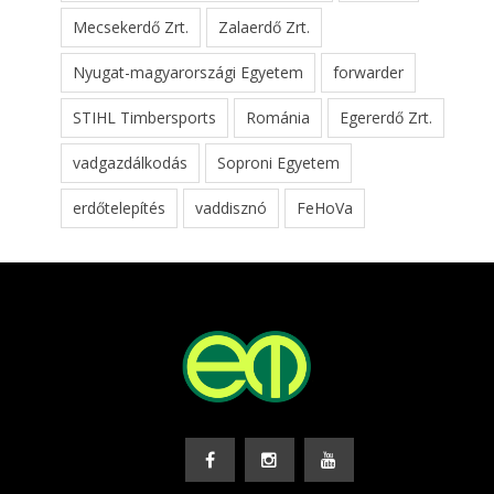
Mecsekerdő Zrt.
Zalaerdő Zrt.
Nyugat-magyarországi Egyetem
forwarder
STIHL Timbersports
Románia
Egererdő Zrt.
vadgazdálkodás
Soproni Egyetem
erdőtelepítés
vaddisznó
FeHoVa