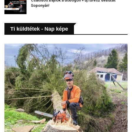
Csalódott bajnok a dobogón + új fűrész debütált
Soponyán!
Ti küldtétek - Nap képe