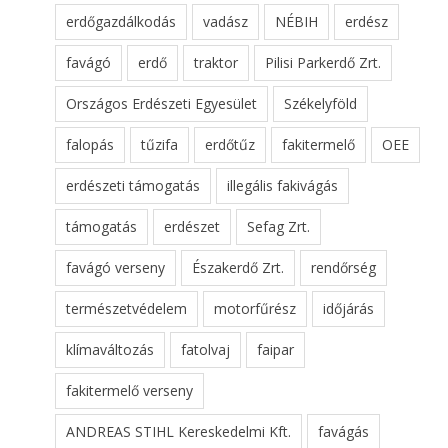
erdőgazdálkodás
vadász
NÉBIH
erdész
favágó
erdő
traktor
Pilisi Parkerdő Zrt.
Országos Erdészeti Egyesület
Székelyföld
falopás
tűzifa
erdőtűz
fakitermelő
OEE
erdészeti támogatás
illegális fakivágás
támogatás
erdészet
Sefag Zrt.
favágó verseny
Északerdő Zrt.
rendőrség
természetvédelem
motorfűrész
időjárás
klímaváltozás
fatolvaj
faipar
fakitermelő verseny
ANDREAS STIHL Kereskedelmi Kft.
favágás