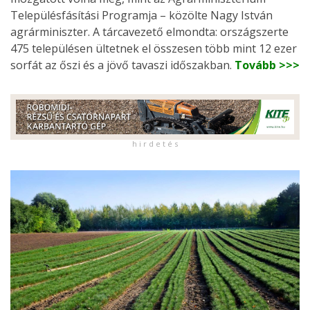
Településfásítási Programja – közölte Nagy István
agrárminiszter. A tárcavezető elmondta: országszerte
475 településen ültetnek el összesen több mint 12 ezer
sorfát az őszi és a jövő tavaszi időszakban.
Tovább >>>
h i r d e t é s