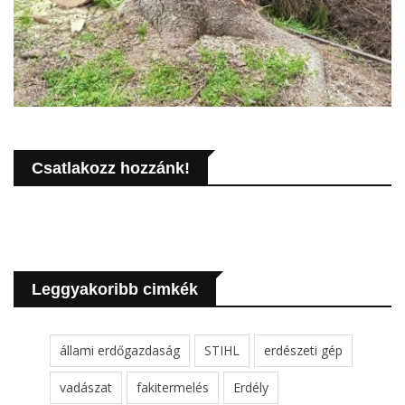
Csatlakozz hozzánk!
Leggyakoribb cimkék
állami erdőgazdaság
STIHL
erdészeti gép
vadászat
fakitermelés
Erdély