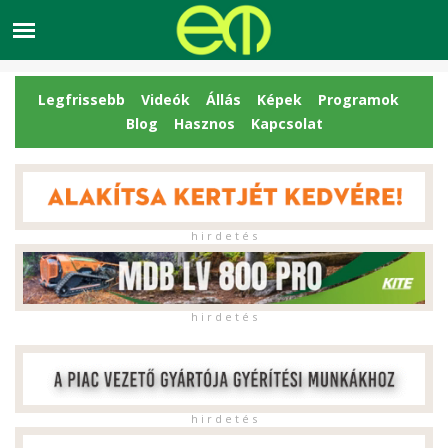
Legfrissebb
Videók
Állás
Képek
Programok
Blog
Hasznos
Kapcsolat
h i r d e t é s
h i r d e t é s
h i r d e t é s