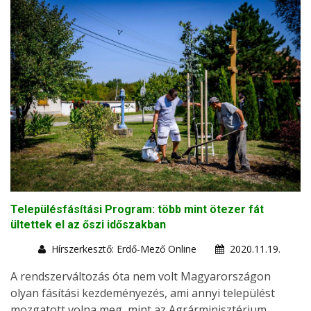
Településfásítási Program: több mint ötezer fát
ültettek el az őszi időszakban
Hírszerkesztő: Erdő-Mező Online
2020.11.19.
A rendszerváltozás óta nem volt Magyarországon
olyan fásítási kezdeményezés, ami annyi települést
mozgatott volna meg, mint az Agrárminisztérium