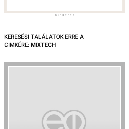
h i r d e t é s
KERESÉSI TALÁLATOK ERRE A
CIMKÉRE:
MIXTECH