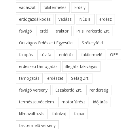
vadászat
fakitermelés
Erdély
erdőgazdálkodás
vadász
NÉBIH
erdész
favágó
erdő
traktor
Pilisi Parkerdő Zrt.
Országos Erdészeti Egyesület
Székelyföld
falopás
tűzifa
erdőtűz
fakitermelő
OEE
erdészeti támogatás
illegális fakivágás
támogatás
erdészet
Sefag Zrt.
favágó verseny
Északerdő Zrt.
rendőrség
természetvédelem
motorfűrész
időjárás
klímaváltozás
fatolvaj
faipar
fakitermelő verseny