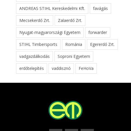
ANDREAS STIHL Kereskedelmi Kft.
favágás
Mecsekerdő Zrt.
Zalaerdő Zrt.
Nyugat-magyarországi Egyetem
forwarder
STIHL Timbersports
Románia
Egererdő Zrt.
vadgazdálkodás
Soproni Egyetem
erdőtelepítés
vaddisznó
FeHoVa