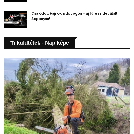
Csalódott bajnok a dobogón + új fűrész debütált
Soponyán!
Ti küldtétek - Nap képe