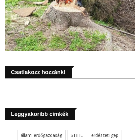
Csatlakozz hozzánk!
Leggyakoribb cimkék
állami erdőgazdaság
STIHL
erdészeti gép