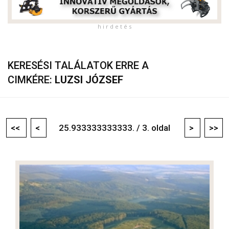
h i r d e t é s
KERESÉSI TALÁLATOK ERRE A
CIMKÉRE:
LUZSI JÓZSEF
<<
<
25.933333333333. / 3. oldal
>
>>