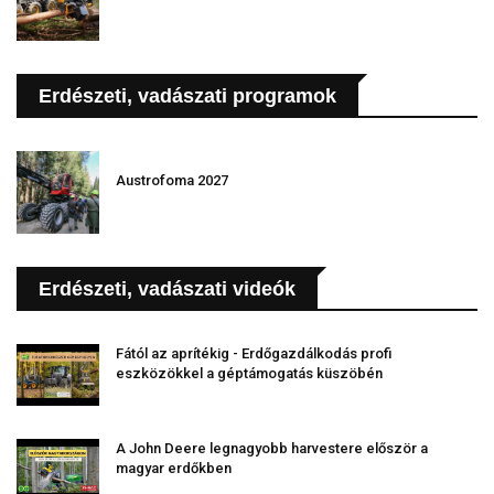
Erdészeti, vadászati programok
Austrofoma 2027
Erdészeti, vadászati videók
Fától az aprítékig - Erdőgazdálkodás profi
eszközökkel a géptámogatás küszöbén
A John Deere legnagyobb harvestere először a
magyar erdőkben