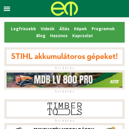
Legfrissebb
Videók
Állás
Képek
Programok
Blog
Hasznos
Kapcsolat
h i r d e t é s
h i r d e t é s
h i r d e t é s