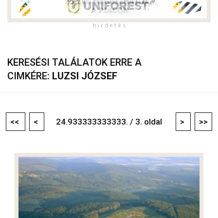
h i r d e t é s
KERESÉSI TALÁLATOK ERRE A
CIMKÉRE:
LUZSI JÓZSEF
<<
<
24.933333333333. / 3. oldal
>
>>