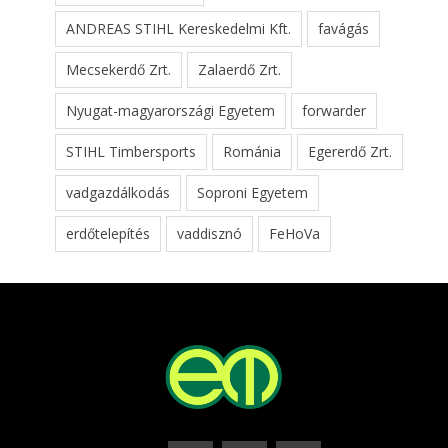
ANDREAS STIHL Kereskedelmi Kft.
favágás
Mecsekerdő Zrt.
Zalaerdő Zrt.
Nyugat-magyarországi Egyetem
forwarder
STIHL Timbersports
Románia
Egererdő Zrt.
vadgazdálkodás
Soproni Egyetem
erdőtelepítés
vaddisznó
FeHoVa