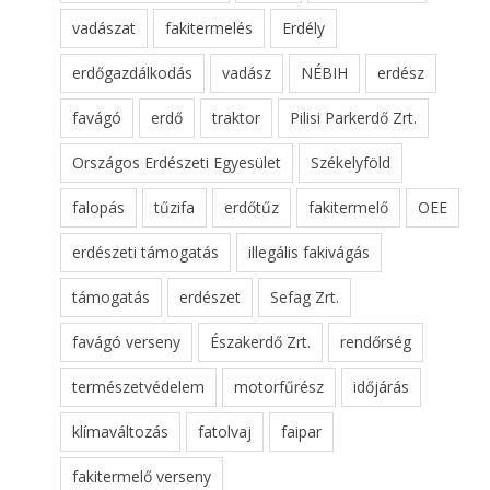
vadászat
fakitermelés
Erdély
erdőgazdálkodás
vadász
NÉBIH
erdész
favágó
erdő
traktor
Pilisi Parkerdő Zrt.
Országos Erdészeti Egyesület
Székelyföld
falopás
tűzifa
erdőtűz
fakitermelő
OEE
erdészeti támogatás
illegális fakivágás
támogatás
erdészet
Sefag Zrt.
favágó verseny
Északerdő Zrt.
rendőrség
természetvédelem
motorfűrész
időjárás
klímaváltozás
fatolvaj
faipar
fakitermelő verseny