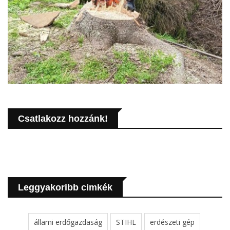
Csatlakozz hozzánk!
Leggyakoribb cimkék
állami erdőgazdaság
STIHL
erdészeti gép