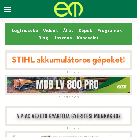
Legfrissebb
Videók
Állás
Képek
Programok
Blog
Hasznos
Kapcsolat
h i r d e t é s
h i r d e t é s
h i r d e t é s