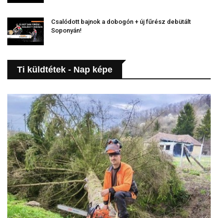
Csalódott bajnok a dobogón + új fűrész debütált
Soponyán!
Ti küldtétek - Nap képe