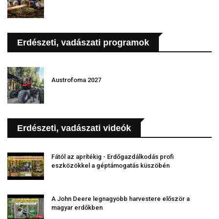
Erdészeti, vadászati programok
Austrofoma 2027
Erdészeti, vadászati videók
Fától az aprítékig - Erdőgazdálkodás profi
eszközökkel a géptámogatás küszöbén
A John Deere legnagyobb harvestere először a
magyar erdőkben