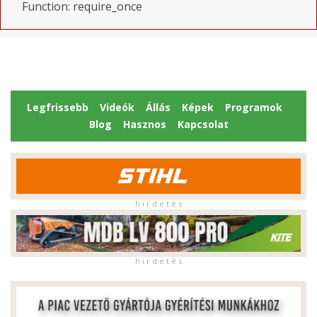
Function: require_once
Legfrissebb
Videók
Állás
Képek
Programok
Blog
Hasznos
Kapcsolat
h i r d e t é s
h i r d e t é s