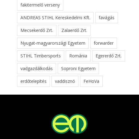
fakitermelő verseny
ANDREAS STIHL Kereskedelmi Kft.
favágás
Mecsekerdő Zrt.
Zalaerdő Zrt.
Nyugat-magyarországi Egyetem
forwarder
STIHL Timbersports
Románia
Egererdő Zrt.
vadgazdálkodás
Soproni Egyetem
erdőtelepítés
vaddisznó
FeHoVa