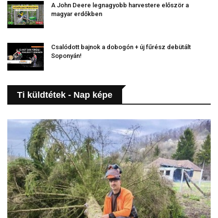
A John Deere legnagyobb harvestere először a
magyar erdőkben
Csalódott bajnok a dobogón + új fűrész debütált
Soponyán!
Ti küldtétek - Nap képe