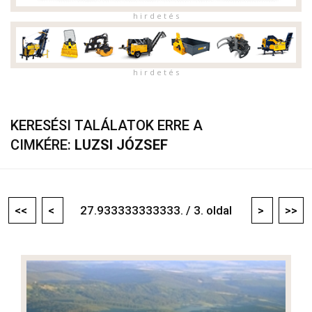
h i r d e t é s
h i r d e t é s
KERESÉSI TALÁLATOK ERRE A
CIMKÉRE:
LUZSI JÓZSEF
<<
<
27.933333333333. / 3. oldal
>
>>