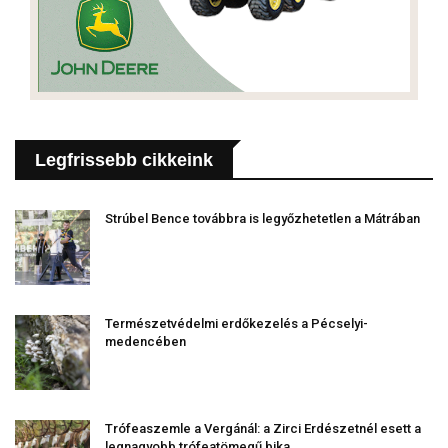
Legfrissebb cikkeink
Strúbel Bence továbbra is legyőzhetetlen a Mátrában
Természetvédelmi erdőkezelés a Pécselyi-
medencében
Trófeaszemle a Vergánál: a Zirci Erdészetnél esett a
legnagyobb trófeatömegű bika