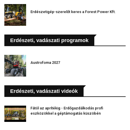
Erdészetigép-szerelőt keres a Forest Power Kft.
Erdészeti, vadászati programok
Austrofoma 2027
Erdészeti, vadászati videók
Fától az aprítékig - Erdőgazdálkodás profi
eszközökkel a géptámogatás küszöbén