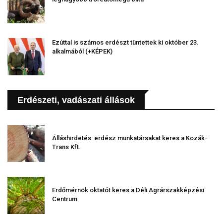
Ezúttal is számos erdészt tüntettek ki október 23.
alkalmából (+KÉPEK)
Erdészeti, vadászati állások
Álláshirdetés: erdész munkatársakat keres a Kozák-
Trans Kft.
Erdőmérnök oktatót keres a Déli Agrárszakképzési
Centrum