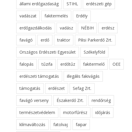
állami erdőgazdaság
STIHL
erdészeti gép
vadászat
fakitermelés
Erdély
erdőgazdálkodás
vadász
NÉBIH
erdész
favágó
erdő
traktor
Pilisi Parkerdő Zrt.
Országos Erdészeti Egyesület
Székelyföld
falopás
tűzifa
erdőtűz
fakitermelő
OEE
erdészeti támogatás
illegális fakivágás
támogatás
erdészet
Sefag Zrt.
favágó verseny
Északerdő Zrt.
rendőrség
természetvédelem
motorfűrész
időjárás
klímaváltozás
fatolvaj
faipar