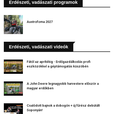
Erdészeti, vadászati programok
Austrofoma 2027
Erdészeti, vadászati videók
Fától az aprítékig - Erdőgazdálkodás profi
eszközökkel a géptámogatás küszöbén
A John Deere legnagyobb harvestere először a
magyar erdőkben
Csalódott bajnok a dobogón + új fűrész debütált
Soponyán!