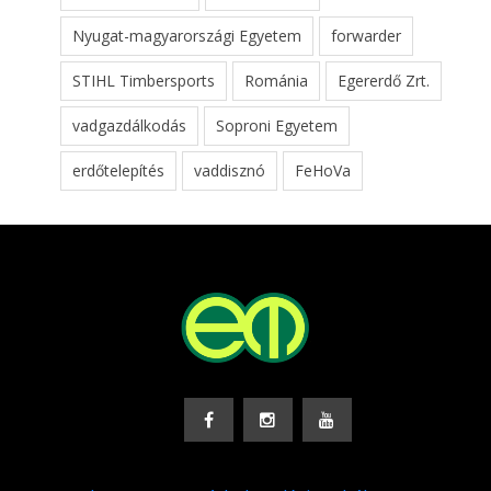
Nyugat-magyarországi Egyetem
forwarder
STIHL Timbersports
Románia
Egererdő Zrt.
vadgazdálkodás
Soproni Egyetem
erdőtelepítés
vaddisznó
FeHoVa