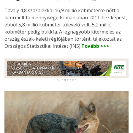
Tavaly 4,8 százalékkal 16,9 millió köbméterre nőtt a
kitermelt fa mennyisége Romániában 2011-hez képest,
ebből 5,8 millió köbméter tűlevelű volt, 5,2 millió
köbméter pedig bükkfa. A legnagyobb kitermelés az
ország észak-keleti régiójában történt, tájékoztat az
Országos Statisztikai Intézet (INS).
Tovább >>>
h i r d e t é s