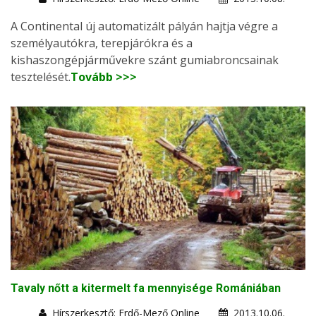
A Continental új automatizált pályán hajtja végre a
személyautókra, terepjárókra és a
kishaszongépjárművekre szánt gumiabroncsainak
tesztelését.
Tovább >>>
Tavaly nőtt a kitermelt fa mennyisége Romániában
Hírszerkesztő: Erdő-Mező Online
2013.10.06.