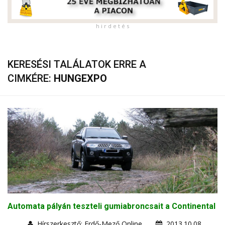
h i r d e t é s
KERESÉSI TALÁLATOK ERRE A
CIMKÉRE:
HUNGEXPO
Automata pályán teszteli gumiabroncsait a Continental
Hírszerkesztő: Erdő-Mező Online
2013.10.08.