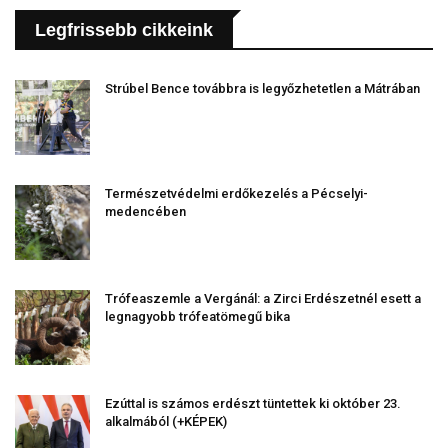
Legfrissebb cikkeink
Strúbel Bence továbbra is legyőzhetetlen a Mátrában
Természetvédelmi erdőkezelés a Pécselyi-
medencében
Trófeaszemle a Vergánál: a Zirci Erdészetnél esett a
legnagyobb trófeatömegű bika
Ezúttal is számos erdészt tüntettek ki október 23.
alkalmából (+KÉPEK)