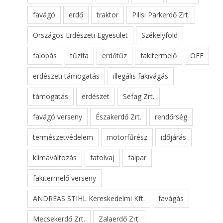
favágó
erdő
traktor
Pilisi Parkerdő Zrt.
Országos Erdészeti Egyesület
Székelyföld
falopás
tűzifa
erdőtűz
fakitermelő
OEE
erdészeti támogatás
illegális fakivágás
támogatás
erdészet
Sefag Zrt.
favágó verseny
Északerdő Zrt.
rendőrség
természetvédelem
motorfűrész
időjárás
klímaváltozás
fatolvaj
faipar
fakitermelő verseny
ANDREAS STIHL Kereskedelmi Kft.
favágás
Mecsekerdő Zrt.
Zalaerdő Zrt.