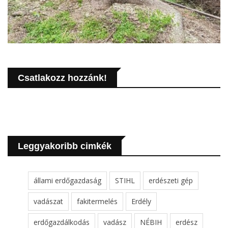
Csatlakozz hozzánk!
Leggyakoribb cimkék
állami erdőgazdaság
STIHL
erdészeti gép
vadászat
fakitermelés
Erdély
erdőgazdálkodás
vadász
NÉBIH
erdész