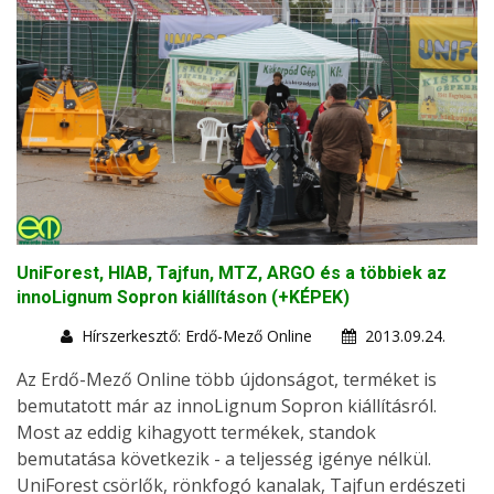
UniForest, HIAB, Tajfun, MTZ, ARGO és a többiek az
innoLignum Sopron kiállításon (+KÉPEK)
Hírszerkesztő: Erdő-Mező Online
2013.09.24.
Az Erdő-Mező Online több újdonságot, terméket is
bemutatott már az innoLignum Sopron kiállításról.
Most az eddig kihagyott termékek, standok
bemutatása következik - a teljesség igénye nélkül.
UniForest csörlők, rönkfogó kanalak, Tajfun erdészeti