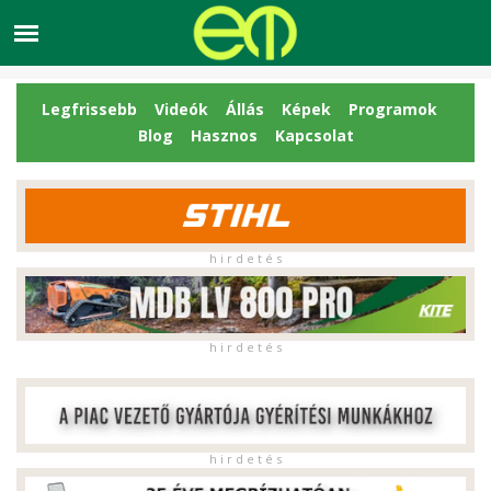
Legfrissebb
Videók
Állás
Képek
Programok
Blog
Hasznos
Kapcsolat
h i r d e t é s
h i r d e t é s
h i r d e t é s