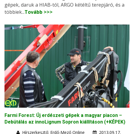
gépek, daruk a HIAB-tól, ARGO kétéltű terepjáró, és a
többiek...
Tovább >>>
Farmi Forest: Új erdészeti gépek a magyar piacon –
Debütálás az innoLignum Sopron kiállításon (+KÉPEK)
Hírszerkesztő: Erdő-Mező Online
2013.09.17.