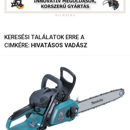
h i r d e t é s
KERESÉSI TALÁLATOK ERRE A
CIMKÉRE:
HIVATÁSOS VADÁSZ