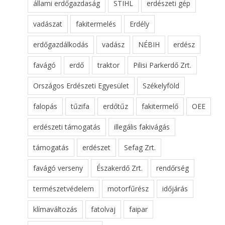
állami erdőgazdaság
STIHL
erdészeti gép
vadászat
fakitermelés
Erdély
erdőgazdálkodás
vadász
NÉBIH
erdész
favágó
erdő
traktor
Pilisi Parkerdő Zrt.
Országos Erdészeti Egyesület
Székelyföld
falopás
tűzifa
erdőtűz
fakitermelő
OEE
erdészeti támogatás
illegális fakivágás
támogatás
erdészet
Sefag Zrt.
favágó verseny
Északerdő Zrt.
rendőrség
természetvédelem
motorfűrész
időjárás
klímaváltozás
fatolvaj
faipar