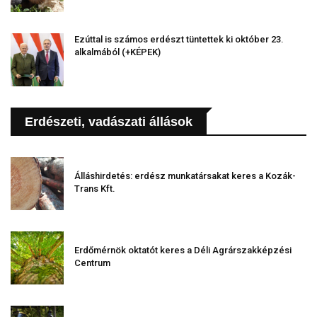
Ezúttal is számos erdészt tüntettek ki október 23.
alkalmából (+KÉPEK)
Erdészeti, vadászati állások
Álláshirdetés: erdész munkatársakat keres a Kozák-
Trans Kft.
Erdőmérnök oktatót keres a Déli Agrárszakképzési
Centrum