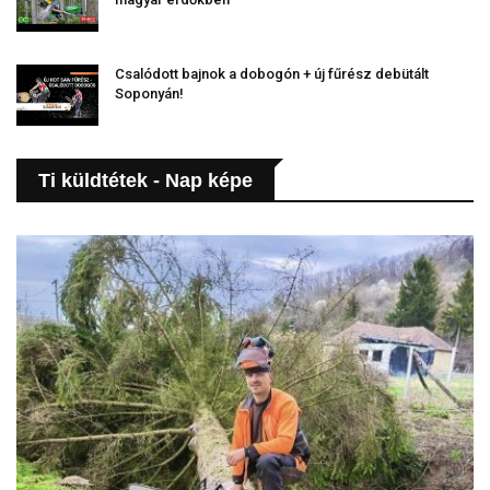
Csalódott bajnok a dobogón + új fűrész debütált
Soponyán!
Ti küldtétek - Nap képe