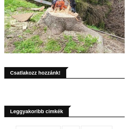
Csatlakozz hozzánk!
Leggyakoribb cimkék