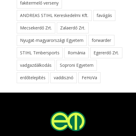
fakitermelő verseny
ANDREAS STIHL Kereskedelmi Kft.
favágás
Mecsekerdő Zrt.
Zalaerdő Zrt.
Nyugat-magyarországi Egyetem
forwarder
STIHL Timbersports
Románia
Egererdő Zrt.
vadgazdálkodás
Soproni Egyetem
erdőtelepítés
vaddisznó
FeHoVa