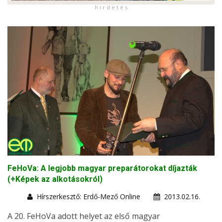
h i r d e t é s
FeHoVa: A legjobb magyar preparátorokat díjazták
(+Képek az alkotásokról)
Hírszerkesztő: Erdő-Mező Online
2013.02.16.
A 20. FeHoVa adott helyet az első magyar