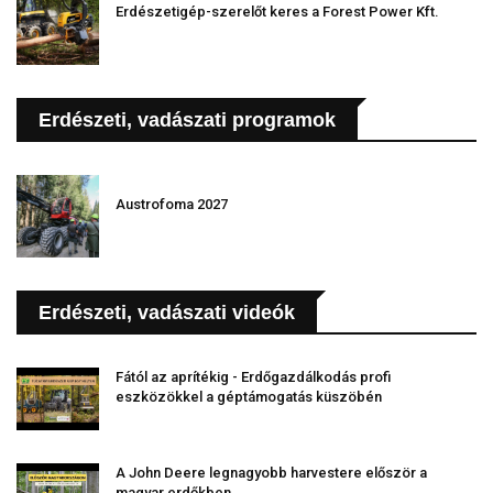
Erdészetigép-szerelőt keres a Forest Power Kft.
Erdészeti, vadászati programok
Austrofoma 2027
Erdészeti, vadászati videók
Fától az aprítékig - Erdőgazdálkodás profi
eszközökkel a géptámogatás küszöbén
A John Deere legnagyobb harvestere először a
magyar erdőkben