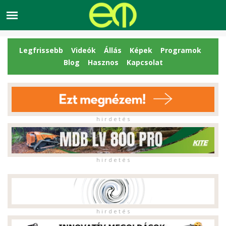
Legfrissebb
Videók
Állás
Képek
Programok
Blog
Hasznos
Kapcsolat
h i r d e t é s
h i r d e t é s
h i r d e t é s