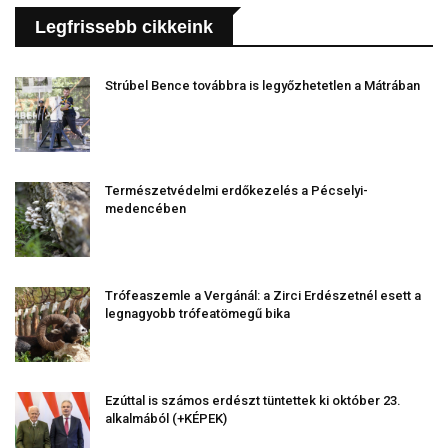
Legfrissebb cikkeink
Strúbel Bence továbbra is legyőzhetetlen a Mátrában
Természetvédelmi erdőkezelés a Pécselyi-
medencében
Trófeaszemle a Vergánál: a Zirci Erdészetnél esett a
legnagyobb trófeatömegű bika
Ezúttal is számos erdészt tüntettek ki október 23.
alkalmából (+KÉPEK)