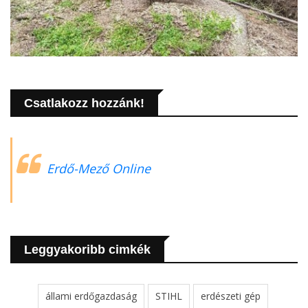
Csatlakozz hozzánk!
Erdő-Mező Online
Leggyakoribb cimkék
állami erdőgazdaság
STIHL
erdészeti gép