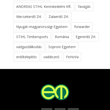
ANDREAS STIHL Kereskedelmi Kft.
favágás
Mecsekerdő Zrt.
Zalaerdő Zrt.
Nyugat-magyarországi Egyetem
forwarder
STIHL Timbersports
Románia
Egererdő Zrt.
vadgazdálkodás
Soproni Egyetem
erdőtelepítés
vaddisznó
FeHoVa