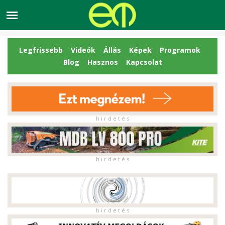
Legfrissebb
Videók
Állás
Képek
Programok
Blog
Hasznos
Kapcsolat
h i r d e t é s
h i r d e t é s
h i r d e t é s