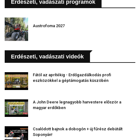
Erdészeti, vadászati programok
Austrofoma 2027
Erdészeti, vadászati videók
Fától az aprítékig - Erdőgazdálkodás profi
eszközökkel a géptámogatás küszöbén
A John Deere legnagyobb harvestere először a
magyar erdőkben
Csalódott bajnok a dobogón + új fűrész debütált
Soponyán!