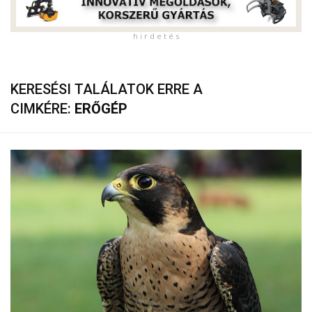
h i r d e t é s
KERESÉSI TALÁLATOK ERRE A
CIMKÉRE:
ERŐGÉP