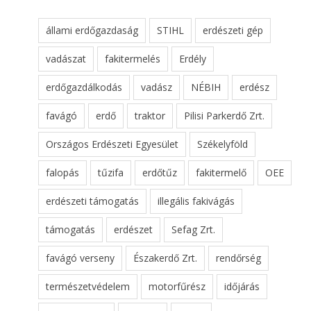
állami erdőgazdaság
STIHL
erdészeti gép
vadászat
fakitermelés
Erdély
erdőgazdálkodás
vadász
NÉBIH
erdész
favágó
erdő
traktor
Pilisi Parkerdő Zrt.
Országos Erdészeti Egyesület
Székelyföld
falopás
tűzifa
erdőtűz
fakitermelő
OEE
erdészeti támogatás
illegális fakivágás
támogatás
erdészet
Sefag Zrt.
favágó verseny
Északerdő Zrt.
rendőrség
természetvédelem
motorfűrész
időjárás