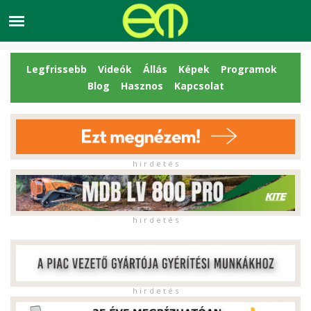
Legfrissebb
Videók
Állás
Képek
Programok
Blog
Hasznos
Kapcsolat
h i r d e t é s
h i r d e t é s
h i r d e t é s