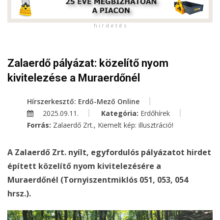
h i r d e t é s
Zalaerdő pályázat: közelítő nyom
kivitelezése a Muraerdőnél
Hírszerkesztő: Erdő-Mező Online
2025.09.11.
Kategória:
Erdőhírek
Forrás:
Zalaerdő Zrt., Kiemelt kép: illusztráció!
A Zalaerdő Zrt. nyílt, egyfordulós pályázatot hirdet
épített közelítő nyom kivitelezésére a
Muraerdőnél (Tornyiszentmiklós 051, 053, 054
hrsz.).