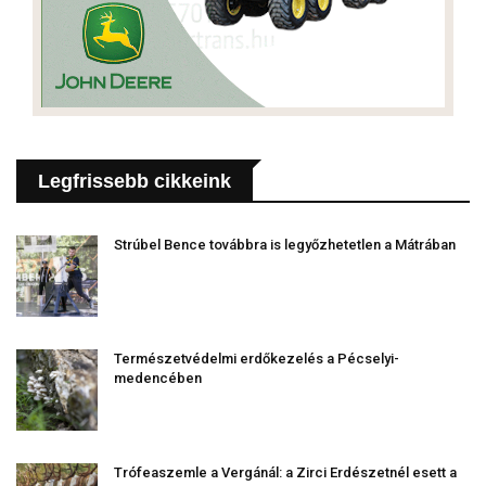
Legfrissebb cikkeink
Strúbel Bence továbbra is legyőzhetetlen a Mátrában
Természetvédelmi erdőkezelés a Pécselyi-
medencében
Trófeaszemle a Vergánál: a Zirci Erdészetnél esett a