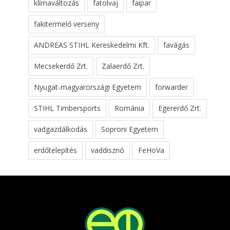
klímaváltozás
fatolvaj
faipar
fakitermelő verseny
ANDREAS STIHL Kereskedelmi Kft.
favágás
Mecsekerdő Zrt.
Zalaerdő Zrt.
Nyugat-magyarországi Egyetem
forwarder
STIHL Timbersports
Románia
Egererdő Zrt.
vadgazdálkodás
Soproni Egyetem
erdőtelepítés
vaddisznó
FeHoVa