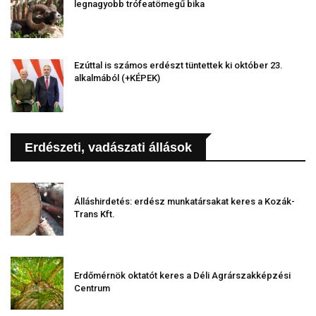
legnagyobb trófeatömegű bika
Ezúttal is számos erdészt tüntettek ki október 23.
alkalmából (+KÉPEK)
Erdészeti, vadászati állások
Álláshirdetés: erdész munkatársakat keres a Kozák-
Trans Kft.
Erdőmérnök oktatót keres a Déli Agrárszakképzési
Centrum