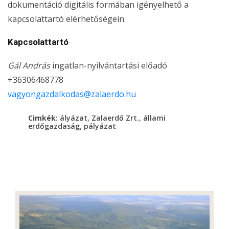
dokumentáció digitális formában igényelhető a
kapcsolattartó elérhetőségein.
Kapcsolattartó
Gál András
ingatlan-nyilvántartási előadó
+36306468778
vagyongazdalkodas@zalaerdo.hu
,
,
Cimkék:
ályázat
Zalaerdő Zrt.
állami
,
erdőgazdaság
pályázat