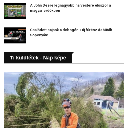
A John Deere legnagyobb harvestere először a
magyar erdőkben
Csalódott bajnok a dobogón + új fűrész debütált
Soponyán!
Ti küldtétek - Nap képe