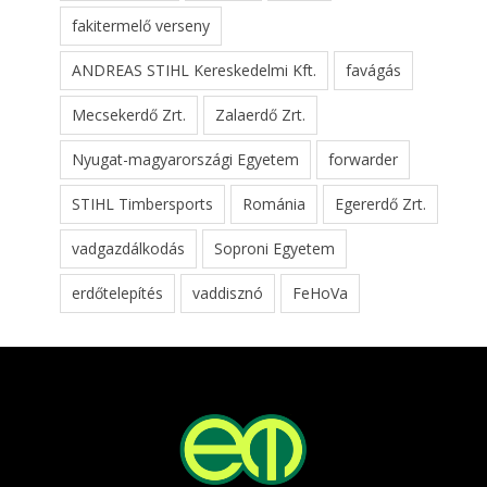
fakitermelő verseny
ANDREAS STIHL Kereskedelmi Kft.
favágás
Mecsekerdő Zrt.
Zalaerdő Zrt.
Nyugat-magyarországi Egyetem
forwarder
STIHL Timbersports
Románia
Egererdő Zrt.
vadgazdálkodás
Soproni Egyetem
erdőtelepítés
vaddisznó
FeHoVa