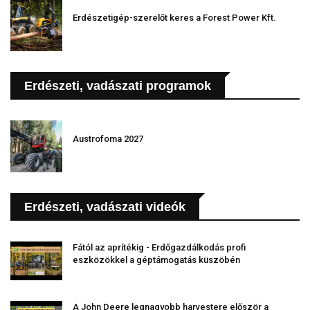
Erdészetigép-szerelőt keres a Forest Power Kft.
Erdészeti, vadászati programok
Austrofoma 2027
Erdészeti, vadászati videók
Fától az aprítékig - Erdőgazdálkodás profi
eszközökkel a géptámogatás küszöbén
A John Deere legnagyobb harvestere először a