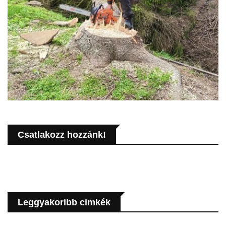
Csatlakozz hozzánk!
Leggyakoribb cimkék