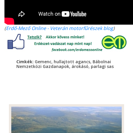
(
Erdő-Mező Online - Veterán motorfűrészek blog
)
,
,
Cimkék:
Gemenc
hullajtott agancs
Bábolnai
,
,
Nemzetközi Gazdanapok
árokásó
parlagi sas