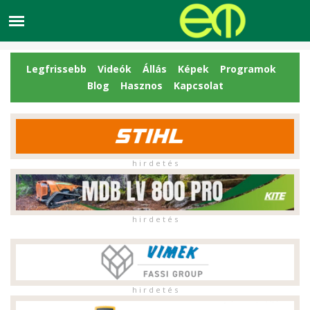
Legfrissebb
Videók
Állás
Képek
Programok
Blog
Hasznos
Kapcsolat
h i r d e t é s
h i r d e t é s
h i r d e t é s