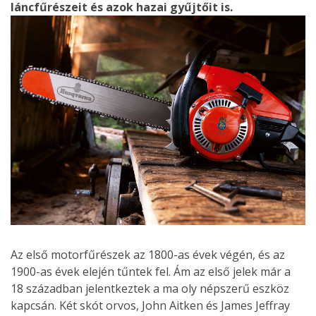
láncfűrészeit és azok hazai gyűjtőit is.
Az első motorfűrészek az 1800-as évek végén, és az
1900-as évek elején tűntek fel. Ám az első jelek már a
18 században jelentkeztek a ma oly népszerű eszköz
kapcsán. Két skót orvos, John Aitken és James Jeffray