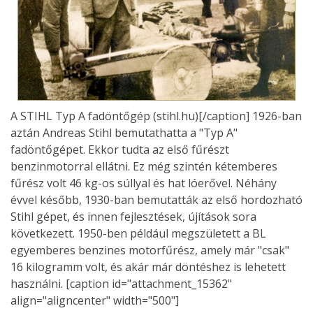
A STIHL Typ A fadöntőgép (stihl.hu)[/caption] 1926-ban
aztán Andreas Stihl bemutathatta a "Typ A"
fadöntőgépet. Ekkor tudta az első fűrészt
benzinmotorral ellátni. Ez még szintén kétemberes
fűrész volt 46 kg-os súllyal és hat lóerővel. Néhány
évvel később, 1930-ban bemutatták az első hordozható
Stihl gépet, és innen fejlesztések, újítások sora
következett. 1950-ben például megszületett a BL
egyemberes benzines motorfűrész, amely már "csak"
16 kilogramm volt, és akár már döntéshez is lehetett
használni. [caption id="attachment_15362"
align="aligncenter" width="500"]