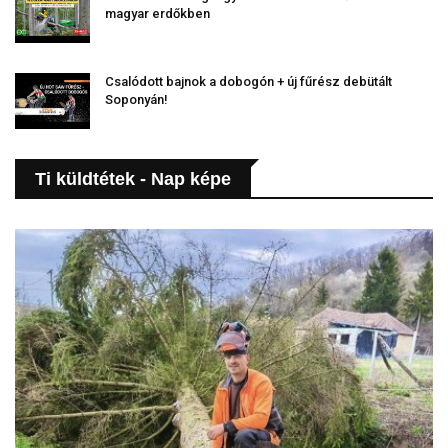
magyar erdőkben
Csalódott bajnok a dobogón + új fűrész debütált
Soponyán!
Ti küldtétek - Nap képe