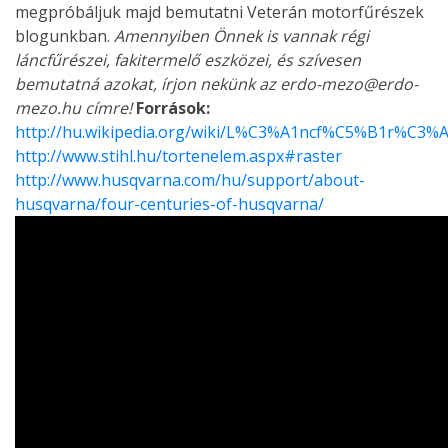
megpróbáljuk majd bemutatni Veterán motorfűrészek
blogunkban.
Amennyiben Önnek is vannak régi
láncfűrészei, fakitermelő eszközei, és szívesen
bemutatná azokat, írjon nekünk az erdo-mezo@erdo-
mezo.hu címre!
Források:
http://hu.wikipedia.org/wiki/L%C3%A1ncf%C5%B1r%C3%
http://www.stihl.hu/tortenelem.aspx#raster
http://www.husqvarna.com/hu/support/about-
husqvarna/four-centuries-of-husqvarna/