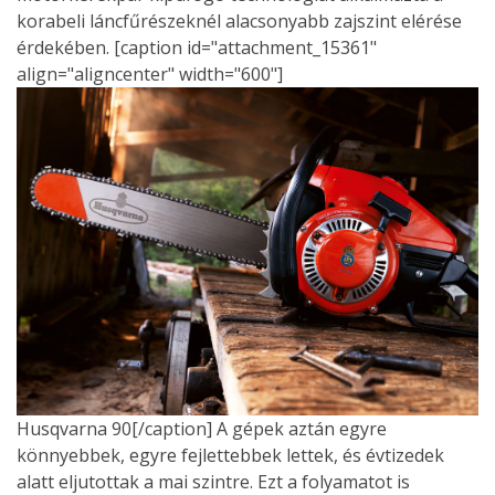
korabeli láncfűrészeknél alacsonyabb zajszint elérése
érdekében. [caption id="attachment_15361"
align="aligncenter" width="600"]
Husqvarna 90[/caption] A gépek aztán egyre
könnyebbek, egyre fejlettebbek lettek, és évtizedek
alatt eljutottak a mai szintre. Ezt a folyamatot is