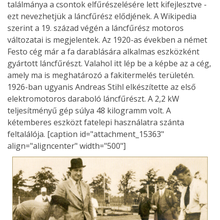
találmánya a csontok elfűrészelésére lett kifejlesztve -
ezt nevezhetjük a láncfűrész elődjének. A Wikipedia
szerint a 19. század végén a láncfűrész motoros
változatai is megjelentek. Az 1920-as években a német
Festo cég már a fa darablására alkalmas eszközként
gyártott láncfűrészt. Valahol itt lép be a képbe az a cég,
amely ma is meghatározó a fakitermelés területén.
1926-ban ugyanis Andreas Stihl elkészítette az első
elektromotoros daraboló láncfűrészt. A 2,2 kW
teljesítményű gép súlya 48 kilogramm volt. A
kétemberes eszközt fatelepi használatra szánta
feltalálója. [caption id="attachment_15363"
align="aligncenter" width="500"]