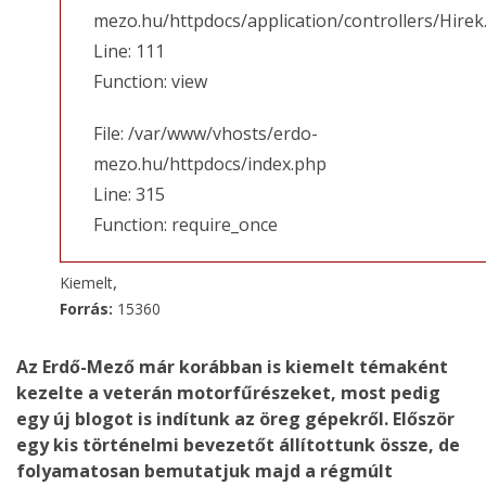
mezo.hu/httpdocs/application/controllers/Hirek
Line: 111
Function: view
File: /var/www/vhosts/erdo-
mezo.hu/httpdocs/index.php
Line: 315
Function: require_once
,
Kiemelt
Forrás:
15360
Az Erdő-Mező már korábban is kiemelt témaként
kezelte a veterán motorfűrészeket, most pedig
egy új blogot is indítunk az öreg gépekről. Először
egy kis történelmi bevezetőt állítottunk össze, de
folyamatosan bemutatjuk majd a régmúlt