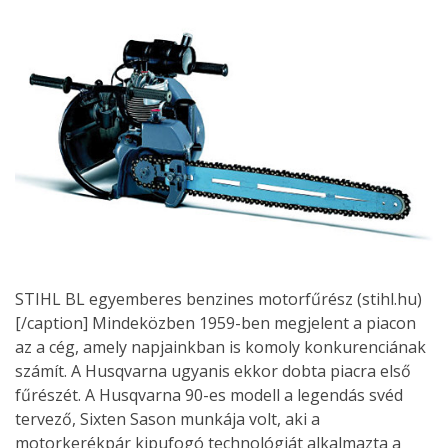
STIHL BL egyemberes benzines motorfűrész (stihl.hu)
[/caption] Mindeközben 1959-ben megjelent a piacon
az a cég, amely napjainkban is komoly konkurenciának
számít. A Husqvarna ugyanis ekkor dobta piacra első
fűrészét. A Husqvarna 90-es modell a legendás svéd
tervező, Sixten Sason munkája volt, aki a
motorkerékpár kipufogó technológiát alkalmazta a