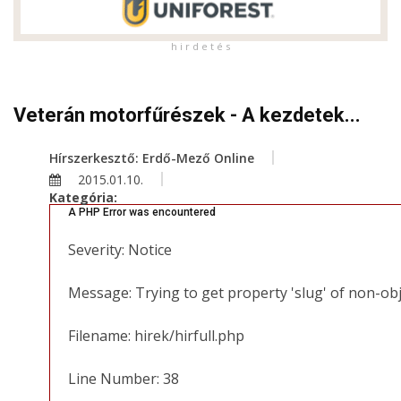
h i r d e t é s
Veterán motorfűrészek - A kezdetek...
Hírszerkesztő: Erdő-Mező Online
2015.01.10.
Kategória:
A PHP Error was encountered
Severity: Notice
Message: Trying to get property 'slug' of non-ob
Filename: hirek/hirfull.php
Line Number: 38