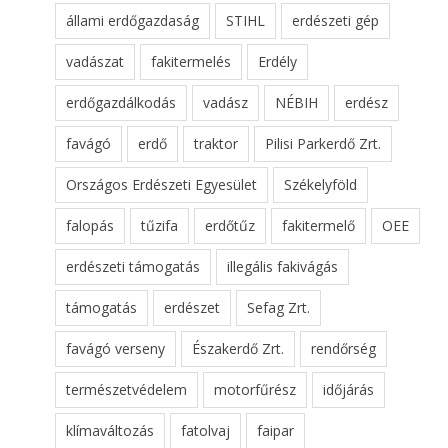
állami erdőgazdaság
STIHL
erdészeti gép
vadászat
fakitermelés
Erdély
erdőgazdálkodás
vadász
NÉBIH
erdész
favágó
erdő
traktor
Pilisi Parkerdő Zrt.
Országos Erdészeti Egyesület
Székelyföld
falopás
tűzifa
erdőtűz
fakitermelő
OEE
erdészeti támogatás
illegális fakivágás
támogatás
erdészet
Sefag Zrt.
favágó verseny
Északerdő Zrt.
rendőrség
természetvédelem
motorfűrész
időjárás
klímaváltozás
fatolvaj
faipar