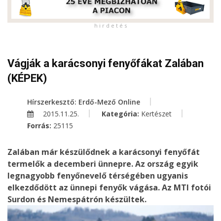
h i r d e t é s
Vágják a karácsonyi fenyőfákat Zalában
(KÉPEK)
Hírszerkesztő: Erdő-Mező Online
2015.11.25.
Kategória:
Kertészet
Forrás:
25115
Zalában már készülődnek a karácsonyi fenyőfát
termelők a decemberi ünnepre. Az ország egyik
legnagyobb fenyőnevelő térségében ugyanis
elkezdődött az ünnepi fenyők vágása. Az MTI fotói
Surdon és Nemespátrón készültek.