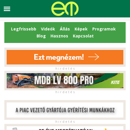
Legfrissebb
Videók
Állás
Képek
Programok
Blog
Hasznos
Kapcsolat
h i r d e t é s
h i r d e t é s
h i r d e t é s