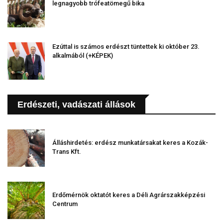
legnagyobb trófeatömegű bika
Ezúttal is számos erdészt tüntettek ki október 23.
alkalmából (+KÉPEK)
Erdészeti, vadászati állások
Álláshirdetés: erdész munkatársakat keres a Kozák-
Trans Kft.
Erdőmérnök oktatót keres a Déli Agrárszakképzési
Centrum