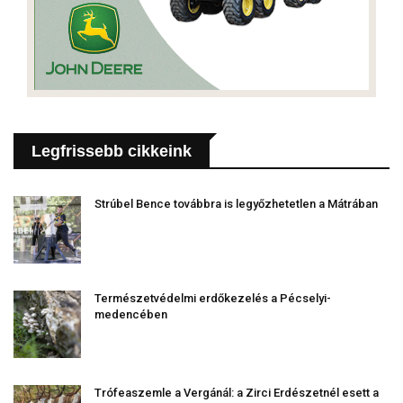
Legfrissebb cikkeink
Strúbel Bence továbbra is legyőzhetetlen a Mátrában
Természetvédelmi erdőkezelés a Pécselyi-
medencében
Trófeaszemle a Vergánál: a Zirci Erdészetnél esett a