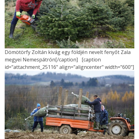
Dömötörfy Zoltán kivág egy földjén nevelt fenyőt Zala
megyei Nemespátrón[/caption] [caption
id="attachment_25116" align="aligncenter" width="600"]