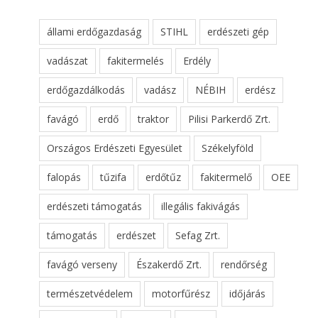
állami erdőgazdaság
STIHL
erdészeti gép
vadászat
fakitermelés
Erdély
erdőgazdálkodás
vadász
NÉBIH
erdész
favágó
erdő
traktor
Pilisi Parkerdő Zrt.
Országos Erdészeti Egyesület
Székelyföld
falopás
tűzifa
erdőtűz
fakitermelő
OEE
erdészeti támogatás
illegális fakivágás
támogatás
erdészet
Sefag Zrt.
favágó verseny
Északerdő Zrt.
rendőrség
természetvédelem
motorfűrész
időjárás