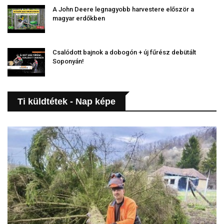
A John Deere legnagyobb harvestere először a
magyar erdőkben
Csalódott bajnok a dobogón + új fűrész debütált
Soponyán!
Ti küldtétek - Nap képe