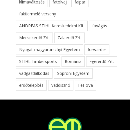
klímaváltozás
fatolvaj
faipar
fakitermelő verseny
ANDREAS STIHL Kereskedelmi Kft.
favágás
Mecsekerdő Zrt.
Zalaerdő Zrt.
Nyugat-magyarországi Egyetem
forwarder
STIHL Timbersports
Románia
Egererdő Zrt.
vadgazdálkodás
Soproni Egyetem
erdőtelepítés
vaddisznó
FeHoVa