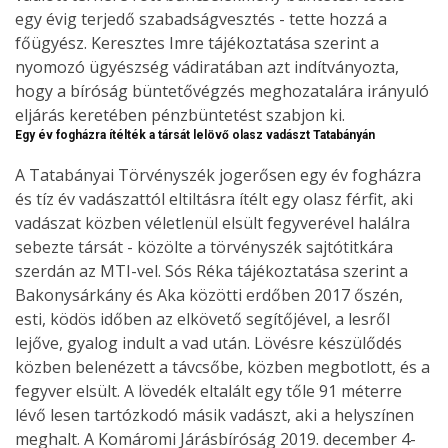
egy évig terjedő szabadságvesztés - tette hozzá a
főügyész. Keresztes Imre tájékoztatása szerint a
nyomozó ügyészség vádiratában azt indítványozta,
hogy a bíróság büntetővégzés meghozatalára irányuló
eljárás keretében pénzbüntetést szabjon ki.
Egy év fogházra ítélték a társát lelövő olasz vadászt Tatabányán
A Tatabányai Törvényszék jogerősen egy év fogházra
és tíz év vadászattól eltiltásra ítélt egy olasz férfit, aki
vadászat közben véletlenül elsült fegyverével halálra
sebezte társát - közölte a törvényszék sajtótitkára
szerdán az MTI-vel. Sós Réka tájékoztatása szerint a
Bakonysárkány és Aka közötti erdőben 2017 őszén,
esti, ködös időben az elkövető segítőjével, a lesről
lejőve, gyalog indult a vad után. Lövésre készülődés
közben belenézett a távcsőbe, közben megbotlott, és a
fegyver elsült. A lövedék eltalált egy tőle 91 méterre
lévő lesen tartózkodó másik vadászt, aki a helyszínen
meghalt. A Komáromi Járásbíróság 2019. december 4-