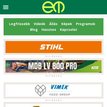
Legfrissebb
Videók
Állás
Képek
Programok
Blog
Hasznos
Kapcsolat
h i r d e t é s
h i r d e t é s
h i r d e t é s