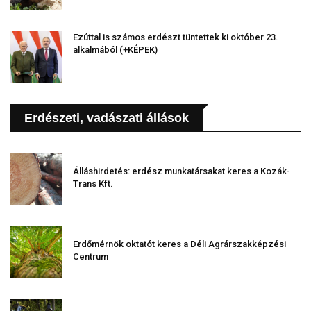
Ezúttal is számos erdészt tüntettek ki október 23.
alkalmából (+KÉPEK)
Erdészeti, vadászati állások
Álláshirdetés: erdész munkatársakat keres a Kozák-
Trans Kft.
Erdőmérnök oktatót keres a Déli Agrárszakképzési
Centrum