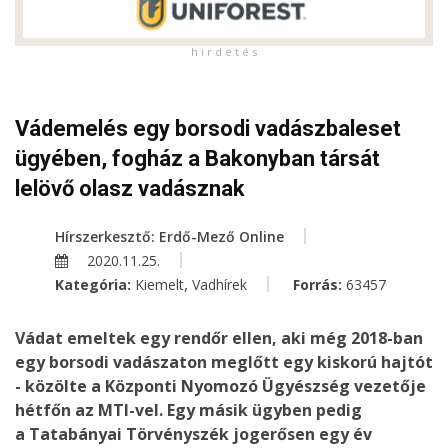
h i r d e t é s
Vádemelés egy borsodi vadászbaleset
ügyében, fogház a Bakonyban társát
lelövő olasz vadásznak
Hírszerkesztő: Erdő-Mező Online
2020.11.25.
,
Kategória:
Kiemelt
Vadhírek
Forrás:
63457
Vádat emeltek egy rendőr ellen, aki még 2018-ban
egy borsodi vadászaton meglőtt egy kiskorú hajtót
- közölte a Központi Nyomozó Ügyészség vezetője
hétfőn az MTI-vel. Egy másik ügyben pedig
a Tatabányai Törvényszék jogerősen egy év