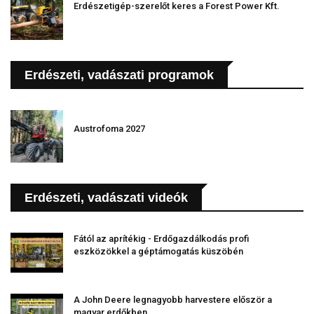
Erdészetigép-szerelőt keres a Forest Power Kft.
Erdészeti, vadászati programok
Austrofoma 2027
Erdészeti, vadászati videók
Fától az aprítékig - Erdőgazdálkodás profi
eszközökkel a géptámogatás küszöbén
A John Deere legnagyobb harvestere először a
magyar erdőkben