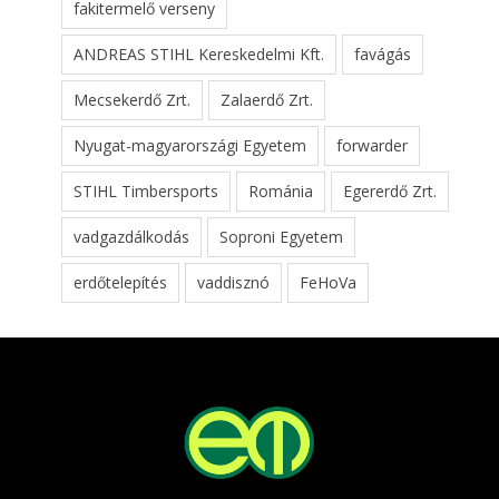
fakitermelő verseny
ANDREAS STIHL Kereskedelmi Kft.
favágás
Mecsekerdő Zrt.
Zalaerdő Zrt.
Nyugat-magyarországi Egyetem
forwarder
STIHL Timbersports
Románia
Egererdő Zrt.
vadgazdálkodás
Soproni Egyetem
erdőtelepítés
vaddisznó
FeHoVa