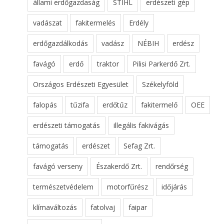
állami erdőgazdaság
STIHL
erdészeti gép
vadászat
fakitermelés
Erdély
erdőgazdálkodás
vadász
NÉBIH
erdész
favágó
erdő
traktor
Pilisi Parkerdő Zrt.
Országos Erdészeti Egyesület
Székelyföld
falopás
tűzifa
erdőtűz
fakitermelő
OEE
erdészeti támogatás
illegális fakivágás
támogatás
erdészet
Sefag Zrt.
favágó verseny
Északerdő Zrt.
rendőrség
természetvédelem
motorfűrész
időjárás
klímaváltozás
fatolvaj
faipar