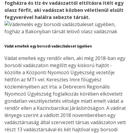
fogházra és tíz év vadászattól eltiltásra ítélt egy
olasz férfit, aki vadászat közben véletlenül elsült
fegyverével halálra sebezte társát.
Vádat emeltek egy borsodi vadászbaleset ügyében
Vádat emeltek egy rendőr ellen, aki még 2018-ban egy
borsodi vadászaton meglőtt egy kiskorú hajtót -
közölte a Központi Nyomozó Ügyészség vezetője
hétfőn az MTI-vel. Keresztes Imre főügyész
közleményében azt írta: a Debreceni Regionális
Nyomozó Ügyészség foglalkozás körében elkövetett
gondatlan veszélyeztetés vétsége miatt emelt vádat a
rendőr ellen a Kazincbarcikai Járásbíróságon. A vádirat
lényege szerint a vádlott 2018 novemberében egy
vadásztársaság által szervezett társas vadászaton vett
részt 13 vadásztársával és két hajtóval egy borsodi