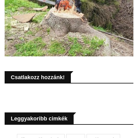
Csatlakozz hozzánk!
Leggyakoribb cimkék