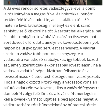
A 33 éves rendőr sörétes vadászfegyverével a domb
lejtős irányába a magas fűvel és bokrokkal benőtt
terület felé lövést adott le, ami eltalálta a tőle 39
méterre lévő, láthatósági mellényt és élénk színű
sapkát viselő kiskorú hajtót. A sértett bal alkarjába, bal
és jobb combjába, továbbá lábszárába összesen hat
sörétlövedék fúródott, amelynek következtében nyolc
napon belül gyógyuló sérülést szenvedett. A vádirat
szerint a vadász több ponton is megszegte a
vadászatra vonatkozó szabályokat, így többek között
azt, amely szerint csak akkor szabad lövést leadni, ha a
vadász a vadat kétséget kizáróan felismerte és a
lövéssel mások életét, testi épségét nem veszélyezteti.
Tilos a hajtók között kitörő vagy a vadászok vonalán
átfutó vadat célozva követni, tilos a vadászlőfegyverrel
dombélről völgy felé lőni, és a lövés előtt mérlegelni
kell a lövedék várható útját és a becsapódás helyét. A
vádlott terhére rótt bűncselekmény büntetési tétele