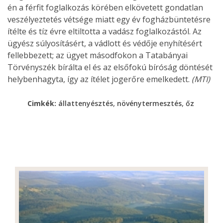
én a férfit foglalkozás körében elkövetett gondatlan
veszélyeztetés vétsége miatt egy év fogházbüntetésre
ítélte és tíz évre eltiltotta a vadász foglalkozástól. Az
ügyész súlyosításért, a vádlott és védője enyhítésért
fellebbezett; az ügyet másodfokon a Tatabányai
Törvényszék bírálta el és az elsőfokú bíróság döntését
helybenhagyta, így az ítélet jogerőre emelkedett.
(MTI)
,
,
Cimkék:
állattenyésztés
növénytermesztés
őz