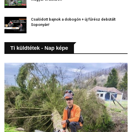
Csalódott bajnok a dobogón + új fűrész debütált
Soponyán!
Ti küldtétek - Nap képe