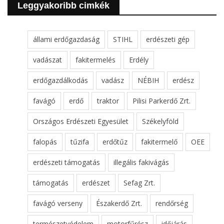
Leggyakoribb cimkék
állami erdőgazdaság
STIHL
erdészeti gép
vadászat
fakitermelés
Erdély
erdőgazdálkodás
vadász
NÉBIH
erdész
favágó
erdő
traktor
Pilisi Parkerdő Zrt.
Országos Erdészeti Egyesület
Székelyföld
falopás
tűzifa
erdőtűz
fakitermelő
OEE
erdészeti támogatás
illegális fakivágás
támogatás
erdészet
Sefag Zrt.
favágó verseny
Északerdő Zrt.
rendőrség
természetvédelem
motorfűrész
időjárás