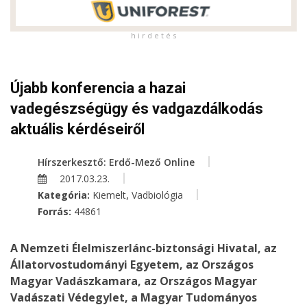
h i r d e t é s
Újabb konferencia a hazai
vadegészségügy és vadgazdálkodás
aktuális kérdéseiről
Hírszerkesztő: Erdő-Mező Online
2017.03.23.
,
Kategória:
Kiemelt
Vadbiológia
Forrás:
44861
A Nemzeti Élelmiszerlánc-biztonsági Hivatal, az
Állatorvostudományi Egyetem, az Országos
Magyar Vadászkamara, az Országos Magyar
Vadászati Védegylet, a Magyar Tudományos