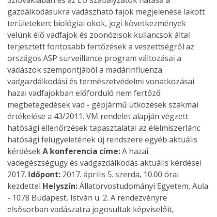
Szlovákiában és az EU szabályzatok hatása a
gazdálkodásukra vadászható fajok megjelenése lakott
területeken: biológiai okok, jogi következmények
velünk élő vadfajok és zoonózisok kullancsok által
terjesztett fontosabb fertőzések a veszettségről az
országos ASP surveillance program változásai a
vadászok szempontjából a madárinfluenza
vadgazdálkodási és természetvédelmi vonatkozásai
hazai vadfajokban előforduló nem fertőző
megbetegedések vad - gépjármű ütközések szakmai
értékelése a 43/2011. VM rendelet alapján végzett
hatósági ellenőrzések tapasztalatai az élelmiszerlánc
hatósági felügyeletének új rendszere egyéb aktuális
kérdések
A konferencia címe:
A hazai
vadegészségügy és vadgazdálkodás aktuális kérdései
2017.
Időpont:
2017. április 5. szerda, 10.00 órai
kezdettel
Helyszín:
Állatorvostudományi Egyetem, Aula
- 1078 Budapest, István u. 2. A rendezvényre
elsősorban vadászatra jogosultak képviselőit,