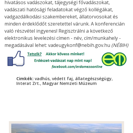
hivatásos vadászokat, tájegységi fővadászokat,
vadászati hatósági feladatokat végző kollégákat,
vadgazdálkodási szakembereket, állatorvosokat és
minden érdeklődőt szeretettel várunk. A konferencián
való részvétel ingyenes! Regisztrálni a következő
elektronikus levelezési címen - név, cím/munkahely -
megadásával lehet: vadeugykonf@nebih.gov.hu
(NÉBIH)
,
,
,
Cimkék:
vadhús
védett faj
állategészségügy
,
Interat Zrt.
Magyar Nemzeti Múzeum