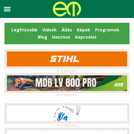
Legfrissebb
Videók
Állás
Képek
Programok
Blog
Hasznos
Kapcsolat
h i r d e t é s
h i r d e t é s
h i r d e t é s