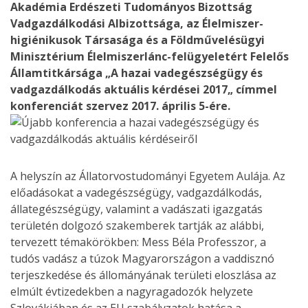
Akadémia Erdészeti Tudományos Bizottság
Vadgazdálkodási Albizottsága, az Élelmiszer-
higiénikusok Társasága és a Földművelésügyi
Minisztérium Élelmiszerlánc-felügyeletért Felelős
Államtitkársága „A hazai vadegészségügy és
vadgazdálkodás aktuális kérdései 2017„ címmel
konferenciát szervez 2017. április 5-ére.
A helyszín az Állatorvostudományi Egyetem Aulája. Az
előadásokat a vadegészségügy, vadgazdálkodás,
állategészségügy, valamint a vadászati igazgatás
területén dolgozó szakemberek tartják az alábbi,
tervezett témakörökben: Mess Béla Professzor, a
tudós vadász a túzok Magyarországon a vaddisznó
terjeszkedése és állományának területi eloszlása az
elmúlt évtizedekben a nagyragadozók helyzete