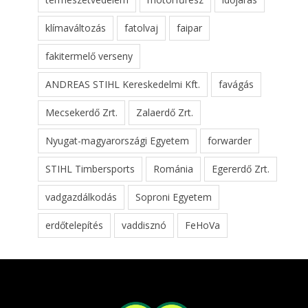
klímaváltozás
fatolvaj
faipar
fakitermelő verseny
ANDREAS STIHL Kereskedelmi Kft.
favágás
Mecsekerdő Zrt.
Zalaerdő Zrt.
Nyugat-magyarországi Egyetem
forwarder
STIHL Timbersports
Románia
Egererdő Zrt.
vadgazdálkodás
Soproni Egyetem
erdőtelepítés
vaddisznó
FeHoVa