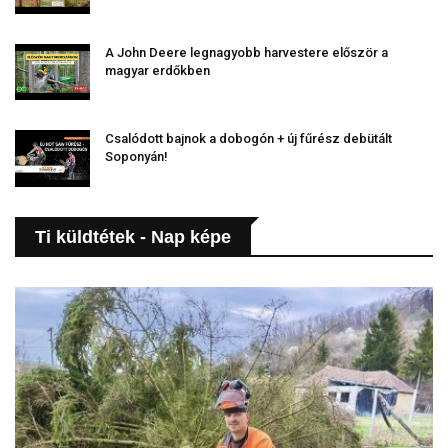
A John Deere legnagyobb harvestere először a
magyar erdőkben
Csalódott bajnok a dobogón + új fűrész debütált
Soponyán!
Ti küldtétek - Nap képe