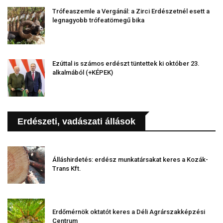
Trófeaszemle a Vergánál: a Zirci Erdészetnél esett a
legnagyobb trófeatömegű bika
Ezúttal is számos erdészt tüntettek ki október 23.
alkalmából (+KÉPEK)
Erdészeti, vadászati állások
Álláshirdetés: erdész munkatársakat keres a Kozák-
Trans Kft.
Erdőmérnök oktatót keres a Déli Agrárszakképzési
Centrum