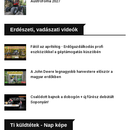
Austrofoma 2027
Erdészeti, vadászati videók
Fától az aprítékig - Erdőgazdálkodás profi
eszközökkel a géptámogatás küszöbén
A John Deere legnagyobb harvestere először a
magyar erdőkben
Csalódott bajnok a dobogón + új fűrész debütált
Soponyán!
Ti küldtétek - Nap képe