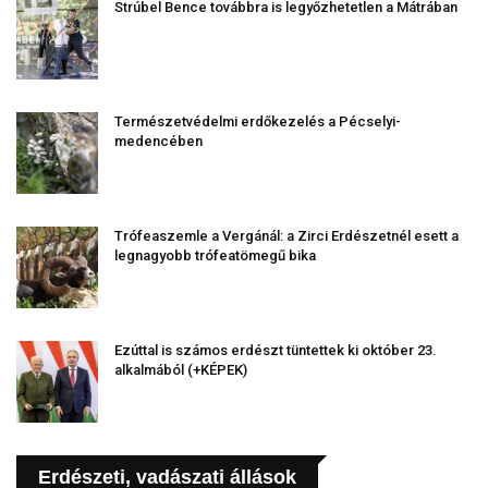
Strúbel Bence továbbra is legyőzhetetlen a Mátrában
Természetvédelmi erdőkezelés a Pécselyi-
medencében
Trófeaszemle a Vergánál: a Zirci Erdészetnél esett a
legnagyobb trófeatömegű bika
Ezúttal is számos erdészt tüntettek ki október 23.
alkalmából (+KÉPEK)
Erdészeti, vadászati állások