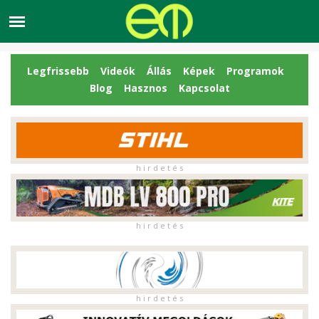
Legfrissebb
Videók
Állás
Képek
Programok
Blog
Hasznos
Kapcsolat
h i r d e t é s
h i r d e t é s
h i r d e t é s