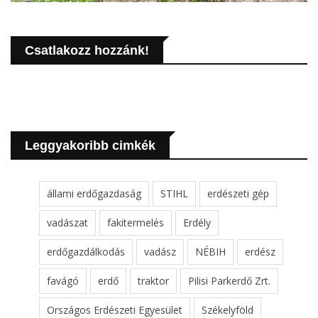
Csatlakozz hozzánk!
Leggyakoribb cimkék
állami erdőgazdaság
STIHL
erdészeti gép
vadászat
fakitermelés
Erdély
erdőgazdálkodás
vadász
NÉBIH
erdész
favágó
erdő
traktor
Pilisi Parkerdő Zrt.
Országos Erdészeti Egyesület
Székelyföld