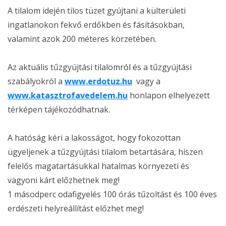
A tilalom idején tilos tüzet gyújtani a külterületi
ingatlanokon fekvő erdőkben és fásításokban,
valamint azok 200 méteres körzetében.
Az aktuális tűzgyújtási tilalomról és a tűzgyújtási
szabályokról a
www.erdotuz.hu
vagy a
www.katasztrofavedelem.hu
honlapon elhelyezett
térképen tájékozódhatnak.
A hatóság kéri a lakosságot, hogy fokozottan
ügyeljenek a tűzgyújtási tilalom betartására, hiszen
felelős magatartásukkal hatalmas környezeti és
vagyoni kárt előzhetnek meg!
1 másodperc odafigyelés 100 órás tűzoltást és 100 éves
erdészeti helyreállítást előzhet meg!