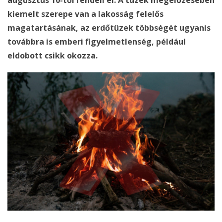
augusztus 10-től rendeli el. A tüzek megelőzésében
kiemelt szerepe van a lakosság felelős
magatartásának, az erdőtüzek többségét ugyanis
továbbra is emberi figyelmetlenség, például
eldobott csikk okozza.