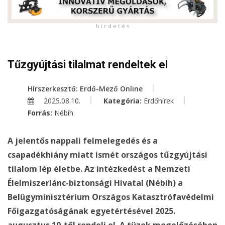
h i r d e t é s
Tűzgyújtási tilalmat rendeltek el
Hírszerkesztő: Erdő-Mező Online
2025.08.10.
Kategória:
Erdőhírek
Forrás:
Nébih
A jelentős nappali felmelegedés és a
csapadékhiány miatt ismét országos tűzgyújtási
tilalom lép életbe. Az intézkedést a Nemzeti
Élelmiszerlánc-biztonsági Hivatal (Nébih) a
Belügyminisztérium Országos Katasztrófavédelmi
Főigazgatóságának egyetértésével 2025.