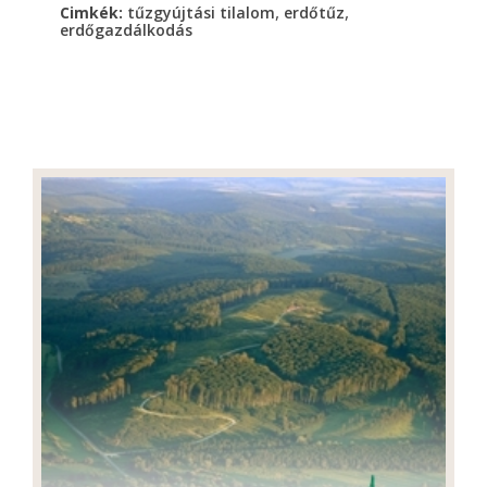
,
,
Cimkék:
tűzgyújtási tilalom
erdőtűz
erdőgazdálkodás