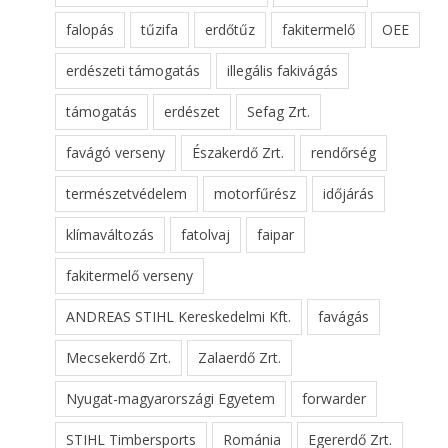
falopás
tűzifa
erdőtűz
fakitermelő
OEE
erdészeti támogatás
illegális fakivágás
támogatás
erdészet
Sefag Zrt.
favágó verseny
Északerdő Zrt.
rendőrség
természetvédelem
motorfűrész
időjárás
klímaváltozás
fatolvaj
faipar
fakitermelő verseny
ANDREAS STIHL Kereskedelmi Kft.
favágás
Mecsekerdő Zrt.
Zalaerdő Zrt.
Nyugat-magyarországi Egyetem
forwarder
STIHL Timbersports
Románia
Egererdő Zrt.