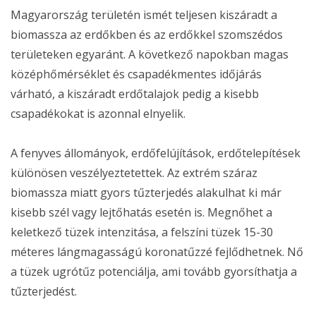
Magyarország területén ismét teljesen kiszáradt a
biomassza az erdőkben és az erdőkkel szomszédos
területeken egyaránt. A következő napokban magas
középhőmérséklet és csapadékmentes időjárás
várható, a kiszáradt erdőtalajok pedig a kisebb
csapadékokat is azonnal elnyelik.
A fenyves állományok, erdőfelújítások, erdőtelepítések
különösen veszélyeztetettek. Az extrém száraz
biomassza miatt gyors tűzterjedés alakulhat ki már
kisebb szél vagy lejtőhatás esetén is. Megnőhet a
keletkező tüzek intenzitása, a felszíni tüzek 15-30
méteres lángmagasságú koronatűzzé fejlődhetnek. Nő
a tüzek ugrótűz potenciálja, ami tovább gyorsíthatja a
tűzterjedést.