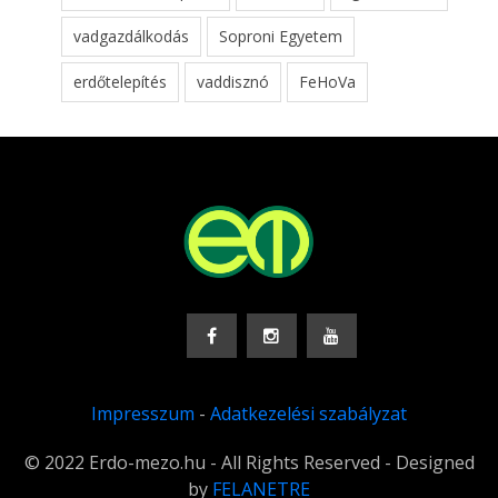
vadgazdálkodás
Soproni Egyetem
erdőtelepítés
vaddisznó
FeHoVa
Impresszum
-
Adatkezelési szabályzat
© 2022 Erdo-mezo.hu - All Rights Reserved - Designed
by
FELANETRE