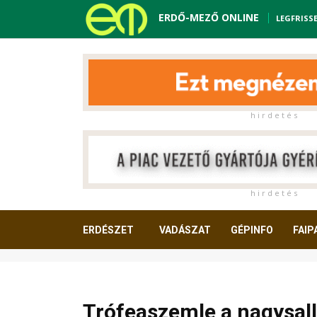
ERDŐ-MEZŐ ONLINE
LEGFRISS
h i r d e t é s
h i r d e t é s
ERDÉSZET
VADÁSZAT
GÉPINFO
FAIP
OLVASNIVALÓ
Trófeaszemle a nagysal