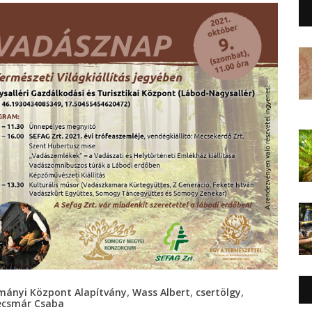
,
,
,
ányi Központ Alapítvány
Wass Albert
csertölgy
ecsmár Csaba