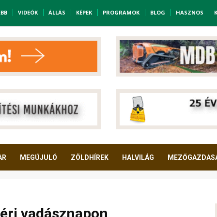
EBB
VIDEÓK
ÁLLÁS
KÉPEK
PROGRAMOK
BLOG
HASZNOS
AR
MEGÚJULÓ
ZÖLDHÍREK
HALVILÁG
MEZŐGAZDAS
léri vadásznapon