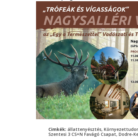
,
Cimkék:
állattenyésztés
Környezettudom
,
Szentesi 3 CS+N Favágó Csapat
Dodre-K