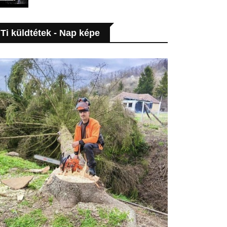
Ti küldtétek - Nap képe