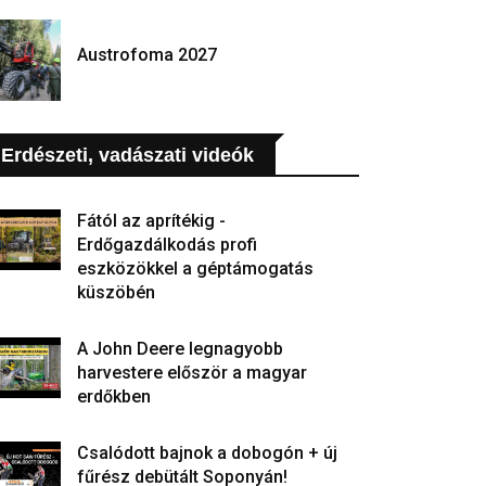
Austrofoma 2027
Erdészeti, vadászati videók
Fától az aprítékig -
Erdőgazdálkodás profi
eszközökkel a géptámogatás
küszöbén
A John Deere legnagyobb
harvestere először a magyar
erdőkben
Csalódott bajnok a dobogón + új
fűrész debütált Soponyán!