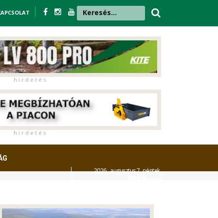
KAPCSOLAT
h i r d e t é s
h i r d e t é s
ÁG
2026. augusztus 7. péntek,
Ibolya
napja