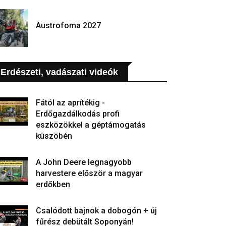
Austrofoma 2027
Erdészeti, vadászati videók
Fától az aprítékig -
Erdőgazdálkodás profi
eszközökkel a géptámogatás
küszöbén
A John Deere legnagyobb
harvestere először a magyar
erdőkben
Csalódott bajnok a dobogón + új
fűrész debütált Soponyán!