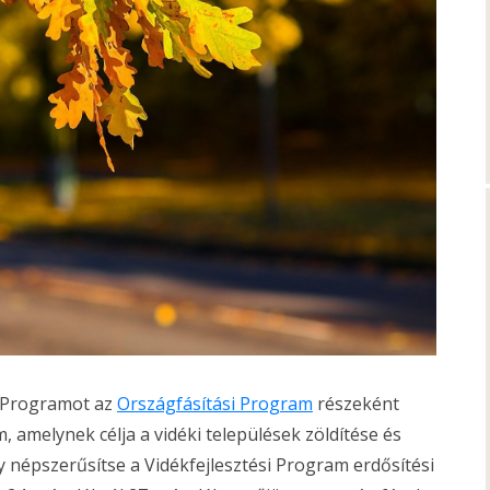
i Programot az
Országfásítási Program
részeként
 amelynek célja a vidéki települések zöldítése és
y népszerűsítse a Vidékfejlesztési Program erdősítési