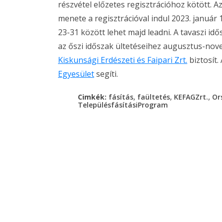
részvétel előzetes regisztrációhoz kötött. 
menete a regisztrációval indul 2023. január 
23-31 között lehet majd leadni. A tavaszi idő
az őszi időszak ültetéseihez augusztus-nove
Kiskunsági Erdészeti és Faipari Zrt.
biztosít.
Egyesület
segíti.
,
,
,
Cimkék:
fásítás
faültetés
KEFAGZrt.
Or
TelepülésfásításiProgram