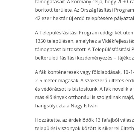
támogatásait. A kormány célja, hogy 2030-ra
borított területe. Az Országfásítási Program
42 ezer hektár új erdő telepítésére pályázt
A Településfásítási Program eddigi két ütem
1350 településen, amelyhez a Vidékfejlesztés
támogatást biztosított. A Településfásítási
belterületi fásítási kezdeményezés – tájékoz
A fák konténeresek vagy földlabdásak, 10-1
2-5 méter magasak. A szakszerű ültetés ér
és védőrácsot is biztosítunk. A fák növelik a
más élőlények otthonául is szolgálnak majd
hangsúlyozta a Nagy István.
Hozzátette, az érdeklődők 13 fafajból válasz
települési viszonyok között is sikerrel ülte