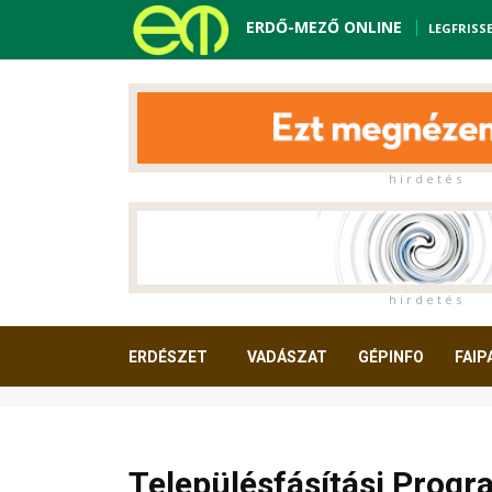
ERDŐ-MEZŐ ONLINE
LEGFRISS
h i r d e t é s
h i r d e t é s
ERDÉSZET
VADÁSZAT
GÉPINFO
FAIP
OLVASNIVALÓ
Településfásítási Progra