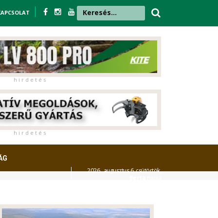
KAPCSOLAT
h i r d e t é s
h i r d e t é s
ÁG
2026. augusztus 6. csütörtök,
Berta
napja