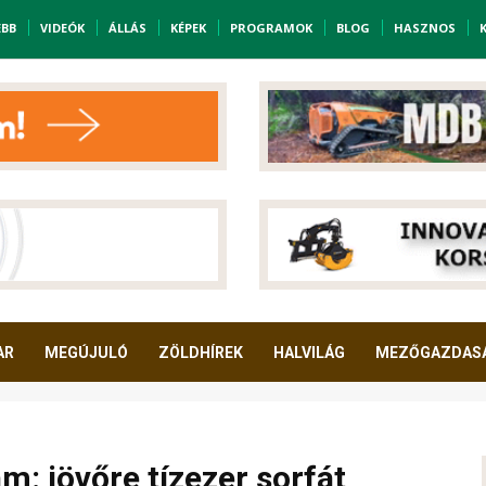
EBB
VIDEÓK
ÁLLÁS
KÉPEK
PROGRAMOK
BLOG
HASZNOS
AR
MEGÚJULÓ
ZÖLDHÍREK
HALVILÁG
MEZŐGAZDAS
m: jövőre tízezer sorfát