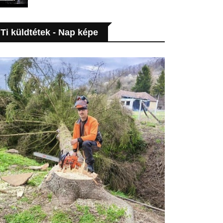
Ti küldtétek - Nap képe