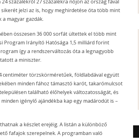
 24 százalékról 27 százalékra nőjön az ország fával
 sikerét jelzi az is, hogy meghirdetése óta több mint
ak a magyar gazdák.
ében összesen 36 000 sorfát ültettek el több mint
i Program Irányító Hatósága 1,5 milliárd forint
 Program így a rendszerváltozás óta a legnagyobb
tatott a miniszter.
4 centiméter törzskörméretűek, földlabdával együtt
dekében minden fához támasztó karót, takarómulcsot
 településen található élőhelyek változatosságát, és
, minden igénylő ajándékba kap egy madárodút is –
thatnak a készlet erejéig. A listán a különböző
thető fafajok szerepelnek. A programban való