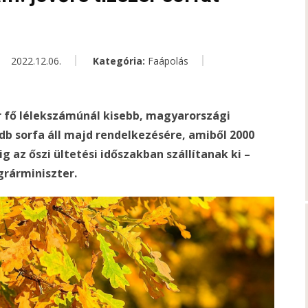
2022.12.06.
Kategória:
Faápolás
r fő lélekszámúnál kisebb, magyarországi
db sorfa áll majd rendelkezésére, amiből 2000
g az őszi ültetési időszakban szállítanak ki –
grárminiszter.