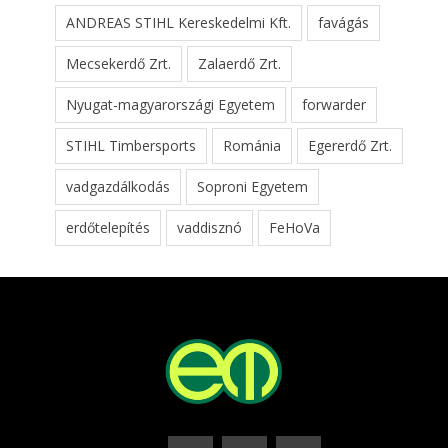
ANDREAS STIHL Kereskedelmi Kft.
favágás
Mecsekerdő Zrt.
Zalaerdő Zrt.
Nyugat-magyarországi Egyetem
forwarder
STIHL Timbersports
Románia
Egererdő Zrt.
vadgazdálkodás
Soproni Egyetem
erdőtelepítés
vaddisznó
FeHoVa