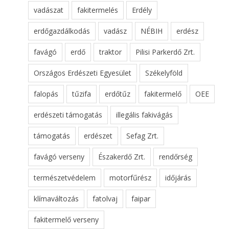
vadászat
fakitermelés
Erdély
erdőgazdálkodás
vadász
NÉBIH
erdész
favágó
erdő
traktor
Pilisi Parkerdő Zrt.
Országos Erdészeti Egyesület
Székelyföld
falopás
tűzifa
erdőtűz
fakitermelő
OEE
erdészeti támogatás
illegális fakivágás
támogatás
erdészet
Sefag Zrt.
favágó verseny
Északerdő Zrt.
rendőrség
természetvédelem
motorfűrész
időjárás
klímaváltozás
fatolvaj
faipar
fakitermelő verseny