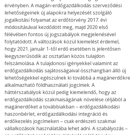
érvényben. A magán-erdőgazdálkodás szerveződési
lehetőségeinek új alapokra helyezését szolgáló
jogalkotási folyamat az erdőtörvény 2017. évi
módosításával kezdődött meg, majd 2020 első
félévében fontos új jogszabályok megjelenésével
folytatódott. A változások közül kiemelést érdemel,
hogy 2021. január 1-től erdő esetében is jelentősen
leegyszerűsödik az osztatlan közös tulajdon
felszámolása. A tulajdonosi igényekkel valamint az
erdőgazdálkodás sajátosságaival összhangban álló új
lehetőségekkel egészülnek ki továbbá a magánerdőkre
alkalmazható földhasználati jogcímek. A
háttérszabályok közül pedig kiemelendő, hogy az
erdőgazdálkodás szakmaiságának növelése céljából a
magánerdőket a továbbiakban – erdőgazdálkodási
haszonbérlet, erdőgazdálkodási integráció és
erdőkezelés jogcímeken – csak erdészeti szakmai
vállalkozások használatába lehet adni. A szabályozás –