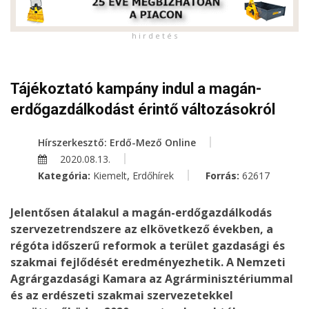
h i r d e t é s
Tájékoztató kampány indul a magán-
erdőgazdálkodást érintő változásokról
Hírszerkesztő: Erdő-Mező Online
2020.08.13.
,
Kategória:
Kiemelt
Erdőhírek
Forrás:
62617
Jelentősen átalakul a magán-erdőgazdálkodás
szervezetrendszere az elkövetkező években, a
régóta időszerű reformok a terület gazdasági és
szakmai fejlődését eredményezhetik. A Nemzeti
Agrárgazdasági Kamara az Agrárminisztériummal
és az erdészeti szakmai szervezetekkel