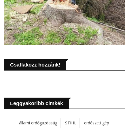
Csatlakozz hozzánk!
Leggyakoribb cimkék
állami erdőgazdaság
STIHL
erdészeti gép