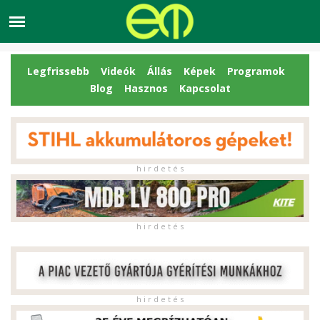
Legfrissebb
Videók
Állás
Képek
Programok
Blog
Hasznos
Kapcsolat
h i r d e t é s
h i r d e t é s
h i r d e t é s