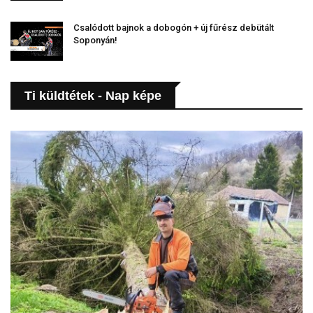
Csalódott bajnok a dobogón + új fűrész debütált
Soponyán!
Ti küldtétek - Nap képe