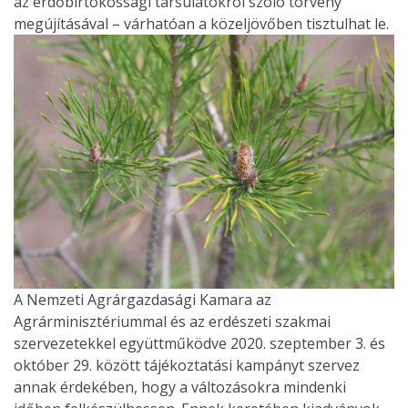
az erdőbirtokossági társulatokról szóló törvény
megújításával – várhatóan a közeljövőben tisztulhat le.
A Nemzeti Agrárgazdasági Kamara az
Agrárminisztériummal és az erdészeti szakmai
szervezetekkel együttműködve 2020. szeptember 3. és
október 29. között tájékoztatási kampányt szervez
annak érdekében, hogy a változásokra mindenki