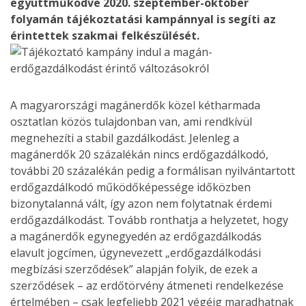
együttműködve 2020. szeptember-október
folyamán tájékoztatási kampánnyal is segíti az
érintettek szakmai felkészülését.
A magyarországi magánerdők közel kétharmada
osztatlan közös tulajdonban van, ami rendkívül
megnehezíti a stabil gazdálkodást. Jelenleg a
magánerdők 20 százalékán nincs erdőgazdálkodó,
további 20 százalékán pedig a formálisan nyilvántartott
erdőgazdálkodó működőképessége időközben
bizonytalanná vált, így azon nem folytatnak érdemi
erdőgazdálkodást. Tovább ronthatja a helyzetet, hogy
a magánerdők egynegyedén az erdőgazdálkodás
elavult jogcímen, úgynevezett „erdőgazdálkodási
megbízási szerződések” alapján folyik, de ezek a
szerződések – az erdőtörvény átmeneti rendelkezése
értelmében – csak legfeljebb 2021 végéig maradhatnak