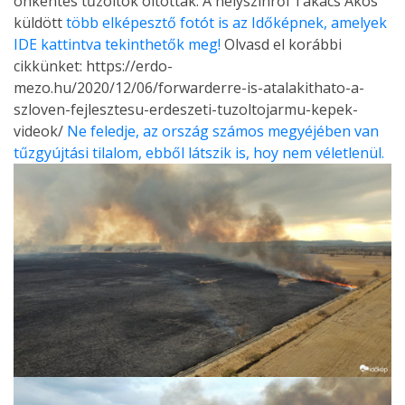
önkéntes tűzoltók oltották. A helyszínről Takács Ákos
küldött
több elképesztő fotót is az Időképnek, amelyek
IDE kattintva tekinthetők meg!
Olvasd el korábbi
cikkünket: https://erdo-
mezo.hu/2020/12/06/forwarderre-is-atalakithato-a-
szloven-fejlesztesu-erdeszeti-tuzoltojarmu-kepek-
videok/
Ne feledje, az ország számos megyéjében van
tűzgyújtási tilalom, ebből látszik is, hoy nem véletlenül.