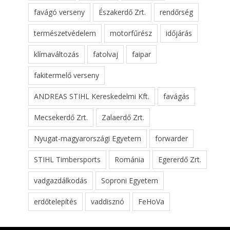
favágó verseny
Északerdő Zrt.
rendőrség
természetvédelem
motorfűrész
időjárás
klímaváltozás
fatolvaj
faipar
fakitermelő verseny
ANDREAS STIHL Kereskedelmi Kft.
favágás
Mecsekerdő Zrt.
Zalaerdő Zrt.
Nyugat-magyarországi Egyetem
forwarder
STIHL Timbersports
Románia
Egererdő Zrt.
vadgazdálkodás
Soproni Egyetem
erdőtelepítés
vaddisznó
FeHoVa