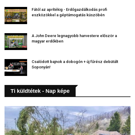
Fától az aprítékig - Erdőgazdálkodás profi
eszközökkel a géptámogatás küszöbén
A John Deere legnagyobb harvestere először a
magyar erdőkben
Csalódott bajnok a dobogón + új fűrész debütált
Soponyán!
Ti küldtétek - Nap képe