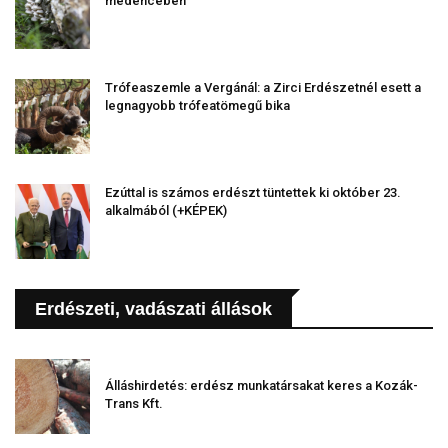
medencében
Trófeaszemle a Vergánál: a Zirci Erdészetnél esett a
legnagyobb trófeatömegű bika
Ezúttal is számos erdészt tüntettek ki október 23.
alkalmából (+KÉPEK)
Erdészeti, vadászati állások
Álláshirdetés: erdész munkatársakat keres a Kozák-
Trans Kft.