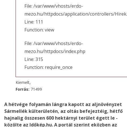
File: /var/www/vhosts/erdo-
mezo.hu/httpdocs/application/controllers/Hirek
Line: 111
Function: view
File: /var/www/vhosts/erdo-
mezo.hu/httpdocs/index.php
Line: 315
Function: require_once
,
Kiemelt
Forrás:
71499
A hétvége folyamán lángra kapott az aljnövényzet
Sármellék külterületén, az oltás befejeztéig, hétfő
hajnalig összesen 600 hektárnyi terület égett le -
közölte az Időkép.hu. A portál szerint eközben az