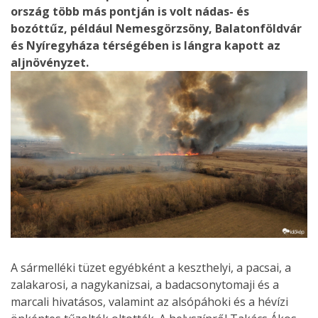
ország több más pontján is volt nádas- és
bozóttűz, például Nemesgörzsöny, Balatonföldvár
és Nyíregyháza térségében is lángra kapott az
aljnövényzet.
A sármelléki tüzet egyébként a keszthelyi, a pacsai, a
zalakarosi, a nagykanizsai, a badacsonytomaji és a
marcali hivatásos, valamint az alsópáhoki és a hévízi