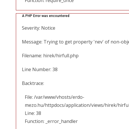
Function: require_once
A PHP Error was encountered
Severity: Notice
Message: Trying to get property 'nev' of non-obj
Filename: hirek/hirfull.php
Line Number: 38
Backtrace:
File: /var/www/vhosts/erdo-
mezo.hu/httpdocs/application/views/hirek/hirfu
Line: 38
Function: _error_handler