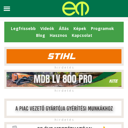
Legfrissebb
Videók
Állás
Képek
Programok
Blog
Hasznos
Kapcsolat
h i r d e t é s
h i r d e t é s
h i r d e t é s