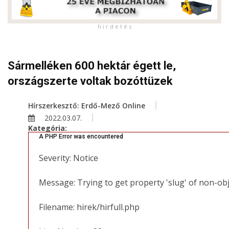
h i r d e t é s
Sármelléken 600 hektár égett le,
országszerte voltak bozóttüzek
Hírszerkesztő: Erdő-Mező Online
2022.03.07.
Kategória:
A PHP Error was encountered
Severity: Notice
Message: Trying to get property 'slug' of non-ob
Filename: hirek/hirfull.php