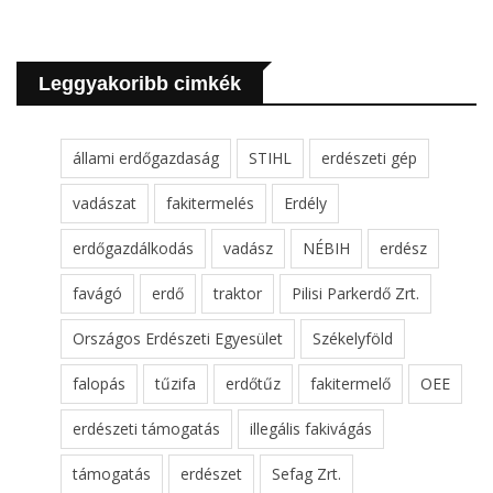
Leggyakoribb cimkék
állami erdőgazdaság
STIHL
erdészeti gép
vadászat
fakitermelés
Erdély
erdőgazdálkodás
vadász
NÉBIH
erdész
favágó
erdő
traktor
Pilisi Parkerdő Zrt.
Országos Erdészeti Egyesület
Székelyföld
falopás
tűzifa
erdőtűz
fakitermelő
OEE
erdészeti támogatás
illegális fakivágás
támogatás
erdészet
Sefag Zrt.