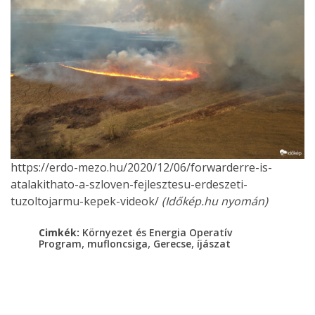
https://erdo-mezo.hu/2020/12/06/forwarderre-is-
atalakithato-a-szloven-fejlesztesu-erdeszeti-
tuzoltojarmu-kepek-videok/
(Időkép.hu nyomán)
Cimkék:
Környezet és Energia Operatív
,
,
,
Program
mufloncsiga
Gerecse
íjászat