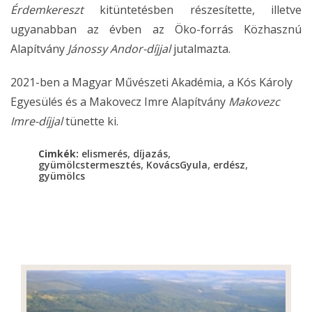
Érdemkereszt
kitüntetésben részesítette, illetve
ugyanabban az évben az Öko-forrás Közhasznú
Alapítvány
Jánossy Andor-díjjal
jutalmazta.
2021-ben a Magyar Művészeti Akadémia, a Kós Károly
Egyesülés és a Makovecz Imre Alapítvány
Makovezc
Imre-díjjal
tünette ki.
,
,
Cimkék:
elismerés
díjazás
,
,
,
gyümölcstermesztés
KovácsGyula
erdész
gyümölcs