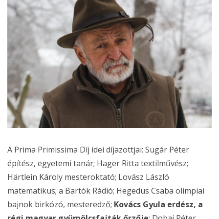
A Prima Primissima Díj idei díjazottjai: Sugár Péter
építész, egyetemi tanár; Hager Ritta textilművész;
Härtlein Károly mesteroktató; Lovász László
matematikus; a Bartók Rádió; Hegedüs Csaba olimpiai
bajnok birkózó, mesteredző;
Kovács Gyula erdész, a
régi magyar gyümölcsfajták őrzője
; Dobai Péter