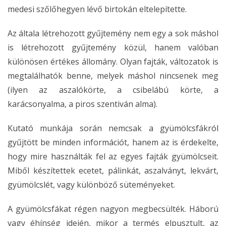
medesi szőlőhegyen lévő birtokán eltelepítette.
Az általa létrehozott gyűjtemény nem egy a sok máshol
is létrehozott gyűjtemény közül, hanem valóban
különösen értékes állomány. Olyan fajták, változatok is
megtalálhatók benne, melyek máshol nincsenek meg
(ilyen az aszalókörte, a csibelábú körte, a
karácsonyalma, a piros szentiván alma).
Kutató munkája során nemcsak a gyümölcsfákról
gyűjtött be minden információt, hanem az is érdekelte,
hogy mire használták fel az egyes fajták gyümölcseit.
Miből készítettek ecetet, pálinkát, aszalványt, lekvárt,
gyümölcslét, vagy különböző süteményeket.
A gyümölcsfákat régen nagyon megbecsülték. Háború
vagy éhínség idején, mikor a termés elpusztult, az