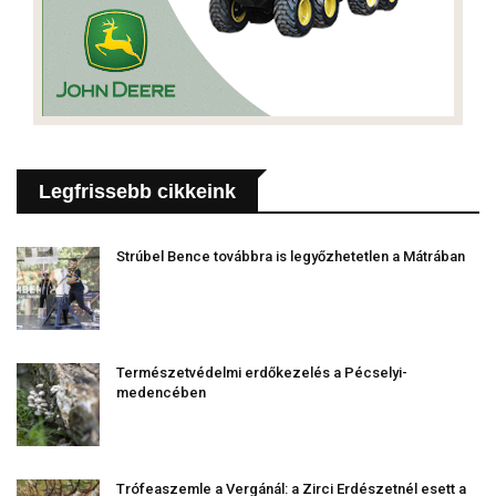
Legfrissebb cikkeink
Strúbel Bence továbbra is legyőzhetetlen a Mátrában
Természetvédelmi erdőkezelés a Pécselyi-
medencében
Trófeaszemle a Vergánál: a Zirci Erdészetnél esett a