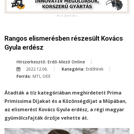
h i r d e t é s
Rangos elismerésben részesült Kovács
Gyula erdész
Hírszerkesztő: Erdő-Mező Online
2022.12.06.
Kategória:
Erdőhírek
Forrás:
MTI, OEE
Átadták a tíz kategóriában meghirdetett Prima
Primissima Díjakat és a Közönségdíjat a Müpában,
az elismerést Kovács Gyula erdész, a régi magyar
gyümölcsfajták őrzője vehette át.