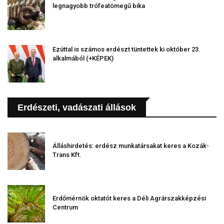
legnagyobb trófeatömegű bika
Ezúttal is számos erdészt tüntettek ki október 23.
alkalmából (+KÉPEK)
Erdészeti, vadászati állások
Álláshirdetés: erdész munkatársakat keres a Kozák-
Trans Kft.
Erdőmérnök oktatót keres a Déli Agrárszakképzési
Centrum