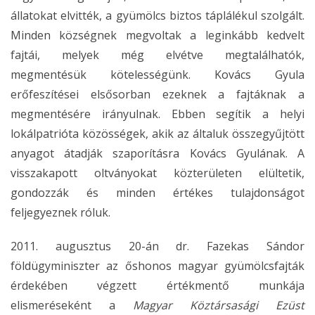
állatokat elvitték, a gyümölcs biztos táplálékul szolgált.
Minden községnek megvoltak a leginkább kedvelt
fajtái, melyek még elvétve megtalálhatók,
megmentésük kötelességünk. Kovács Gyula
erőfeszítései elsősorban ezeknek a fajtáknak a
megmentésére irányulnak. Ebben segítik a helyi
lokálpatrióta közösségek, akik az általuk összegyűjtött
anyagot átadják szaporításra Kovács Gyulának. A
visszakapott oltványokat közterületen elültetik,
gondozzák és minden értékes tulajdonságot
feljegyeznek róluk.
2011. augusztus 20-án dr. Fazekas Sándor
földügyminiszter az őshonos magyar gyümölcsfajták
érdekében végzett értékmentő munkája
elismeréseként a
Magyar Köztársasági Ezüst