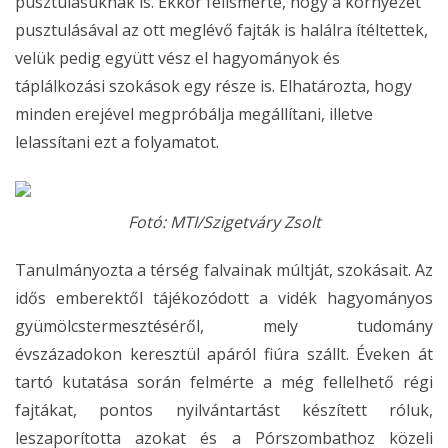
pusztulásuknak is. Ekkor felismerte, hogy a környezet
pusztulásával az ott meglévő fajták is halálra ítéltettek,
velük pedig együtt vész el hagyományok és
táplálkozási szokások egy része is. Elhatározta, hogy
minden erejével megpróbálja megállítani, illetve
lelassítani ezt a folyamatot.
Fotó: MTI/Szigetváry Zsolt
Tanulmányozta a térség falvainak múltját, szokásait. Az
idős emberektől tájékozódott a vidék hagyományos
gyümölcstermesztéséről, mely tudomány
évszázadokon keresztül apáról fiúra szállt. Éveken át
tartó kutatása során felmérte a még fellelhető régi
fajtákat, pontos nyilvántartást készített róluk,
leszaporította azokat és a Pórszombathoz közeli