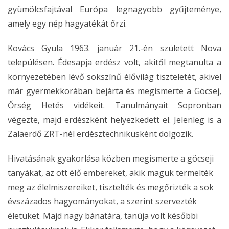
gyümölcsfajtával Európa legnagyobb gyűjteménye,
amely egy nép hagyatékát őrzi.
Kovács Gyula 1963. január 21.-én született Nova
településen. Édesapja erdész volt, akitől megtanulta a
környezetében lévő sokszínű élővilág tiszteletét, akivel
már gyermekkorában bejárta és megismerte a Göcsej,
Őrség Hetés vidékeit. Tanulmányait Sopronban
végezte, majd erdészként helyezkedett el. Jelenleg is a
Zalaerdő ZRT-nél erdésztechnikusként dolgozik.
Hivatásának gyakorlása közben megismerte a göcseji
tanyákat, az ott élő embereket, akik maguk termelték
meg az élelmiszereiket, tisztelték és megőrizték a sok
évszázados hagyományokat, a szerint szervezték
életüket. Majd nagy bánatára, tanúja volt későbbi