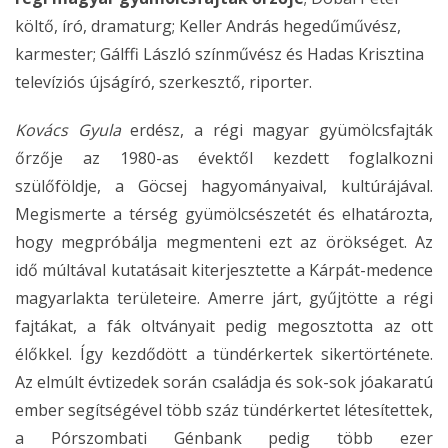
költő, író, dramaturg; Keller András hegedűművész,
karmester; Gálffi László színművész és Hadas Krisztina
televíziós újságíró, szerkesztő, riporter.
Kovács Gyula
erdész, a régi magyar gyümölcsfajták
őrzője az 1980-as évektől kezdett foglalkozni
szülőföldje, a Göcsej hagyományaival, kultúrájával.
Megismerte a térség gyümölcsészetét és elhatározta,
hogy megpróbálja megmenteni ezt az örökséget. Az
idő múltával kutatásait kiterjesztette a Kárpát-medence
magyarlakta területeire. Amerre járt, gyűjtötte a régi
fajtákat, a fák oltványait pedig megosztotta az ott
élőkkel. Így kezdődött a tündérkertek sikertörténete.
Az elmúlt évtizedek során családja és sok-sok jóakaratú
ember segítségével több száz tündérkertet létesítettek,
a Pórszombati Génbank pedig több ezer