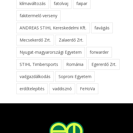
klímaváltozás
fatolvaj
faipar
fakitermelő verseny
ANDREAS STIHL Kereskedelmi Kft.
favágás
Mecsekerdő Zrt.
Zalaerdő Zrt.
Nyugat-magyarországi Egyetem
forwarder
STIHL Timbersports
Románia
Egererdő Zrt.
vadgazdálkodás
Soproni Egyetem
erdőtelepítés
vaddisznó
FeHoVa