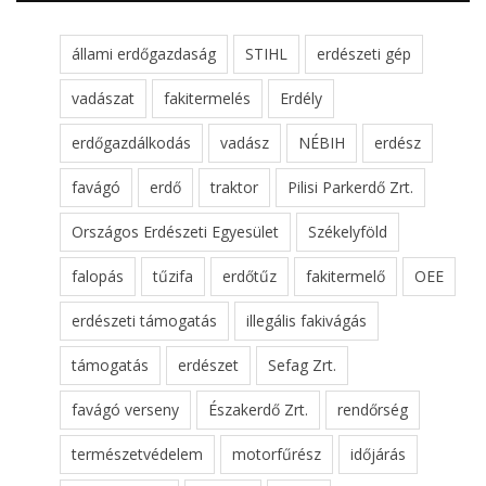
állami erdőgazdaság
STIHL
erdészeti gép
vadászat
fakitermelés
Erdély
erdőgazdálkodás
vadász
NÉBIH
erdész
favágó
erdő
traktor
Pilisi Parkerdő Zrt.
Országos Erdészeti Egyesület
Székelyföld
falopás
tűzifa
erdőtűz
fakitermelő
OEE
erdészeti támogatás
illegális fakivágás
támogatás
erdészet
Sefag Zrt.
favágó verseny
Északerdő Zrt.
rendőrség
természetvédelem
motorfűrész
időjárás