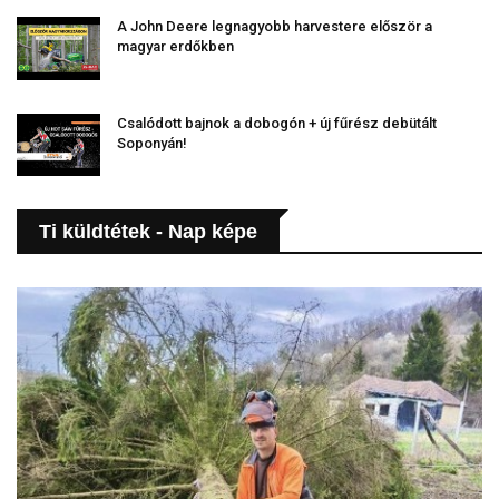
A John Deere legnagyobb harvestere először a
magyar erdőkben
Csalódott bajnok a dobogón + új fűrész debütált
Soponyán!
Ti küldtétek - Nap képe