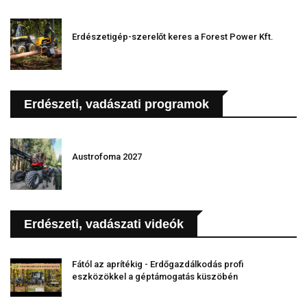
Erdészetigép-szerelőt keres a Forest Power Kft.
Erdészeti, vadászati programok
Austrofoma 2027
Erdészeti, vadászati videók
Fától az aprítékig - Erdőgazdálkodás profi
eszközökkel a géptámogatás küszöbén