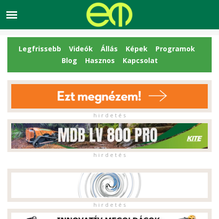
Legfrissebb
Videók
Állás
Képek
Programok
Blog
Hasznos
Kapcsolat
h i r d e t é s
h i r d e t é s
h i r d e t é s