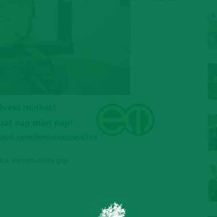
,
ika
kommunális gép