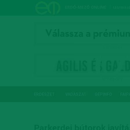
ERDŐ-MEZŐ ONLINE
LEGFRISS
h i r d e t é s
h i r d e t é s
ERDÉSZET
VADÁSZAT
GÉPINFO
FAIP
OLVASNIVALÓ
Parkerdei bútorok javít