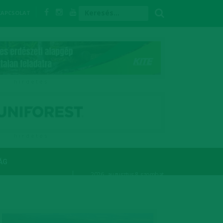
KAPCSOLAT
h i r d e t é s
h i r d e t é s
ÁG
2026. augusztus 8. szombat,
László
napja