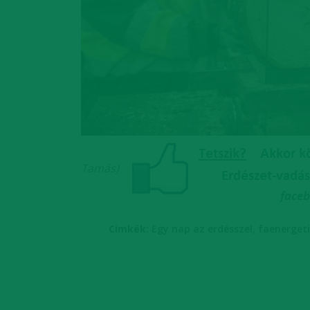
Tamás)
,
Cimkék:
Egy nap az erdésszel
faenerget