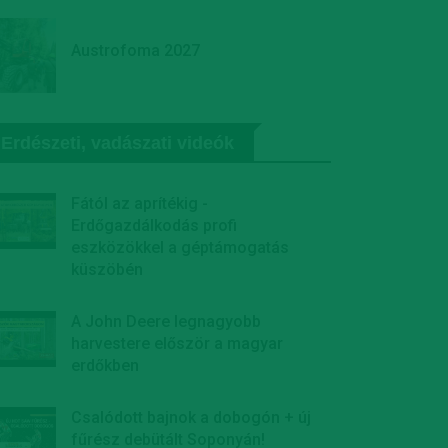
Austrofoma 2027
Erdészeti, vadászati videók
Fától az aprítékig -
Erdőgazdálkodás profi
eszközökkel a géptámogatás
küszöbén
A John Deere legnagyobb
harvestere először a magyar
erdőkben
Csalódott bajnok a dobogón + új
fűrész debütált Soponyán!