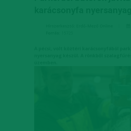
karácsonyfa nyersanyag
Hírszerkesztő: Erdő-Mező Online
Forrás:
15725
A pécsi, volt köztéri karácsonyfából par
nyersanyag készül. A rönkből szalagfűré
üzemben.