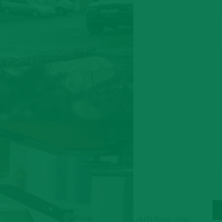
(MTI Fotó: Sóki