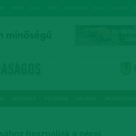
EBB
VIDEÓK
ÁLLÁS
KÉPEK
PROGRAMOK
BLOG
HASZNOS
AR
MEGÚJULÓ
ZÖLDHÍREK
HALVILÁG
MEZŐGAZDAS
ásához használják a pécsi