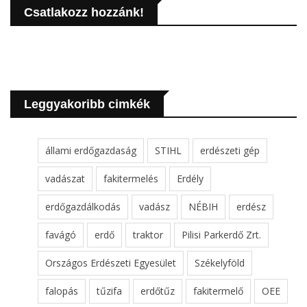
Csatlakozz hozzánk!
Leggyakoribb cimkék
állami erdőgazdaság
STIHL
erdészeti gép
vadászat
fakitermelés
Erdély
erdőgazdálkodás
vadász
NÉBIH
erdész
favágó
erdő
traktor
Pilisi Parkerdő Zrt.
Országos Erdészeti Egyesület
Székelyföld
falopás
tűzifa
erdőtűz
fakitermelő
OEE