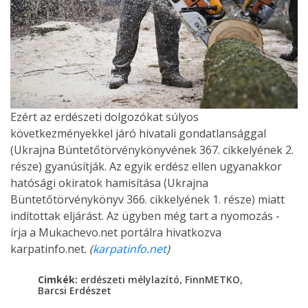
Ezért az erdészeti dolgozókat súlyos
következményekkel járó hivatali gondatlansággal
(Ukrajna Büntetőtörvénykönyvének 367. cikkelyének 2.
része) gyanúsítják. Az egyik erdész ellen ugyanakkor
hatósági okiratok hamisítása (Ukrajna
Büntetőtörvénykönyv 366. cikkelyének 1. része) miatt
indítottak eljárást. Az ügyben még tart a nyomozás -
írja a Mukachevo.net portálra hivatkozva
karpatinfo.net.
(
karpatinfo.net
)
,
,
Cimkék:
erdészeti mélylazító
FinnMETKO
Barcsi Erdészet