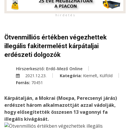
h i r d e t é s
Ötvenmilliós értékben végezhettek
illegális fakitermelést kárpátaljai
erdészeti dolgozók
Hírszerkesztő: Erdő-Mező Online
,
2021.12.23.
Kategória:
Kiemelt
Külföld
Forrás:
70451
Kárpátalján, a Mokrai (Мокра, Perecsenyi járás)
erdészet három alkalmazottját azzal vádolják,
hogy elősegítették összesen 13 vagonnyi fa
illegális kivágását.