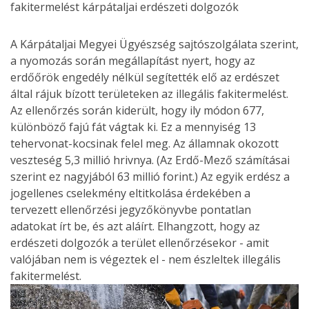
A Kárpátaljai Megyei Ügyészség sajtószolgálata szerint,
a nyomozás során megállapítást nyert, hogy az
erdőőrök engedély nélkül segítették elő az erdészet
által rájuk bízott területeken az illegális fakitermelést.
Az ellenőrzés során kiderült, hogy ily módon 677,
különböző fajú fát vágtak ki. Ez a mennyiség 13
tehervonat-kocsinak felel meg. Az államnak okozott
veszteség 5,3 millió hrivnya. (Az Erdő-Mező számításai
szerint ez nagyjából 63 millió forint.) Az egyik erdész a
jogellenes cselekmény eltitkolása érdekében a
tervezett ellenőrzési jegyzőkönyvbe pontatlan
adatokat írt be, és azt aláírt. Elhangzott, hogy az
erdészeti dolgozók a terület ellenőrzésekor - amit
valójában nem is végeztek el - nem észleltek illegális
fakitermelést.