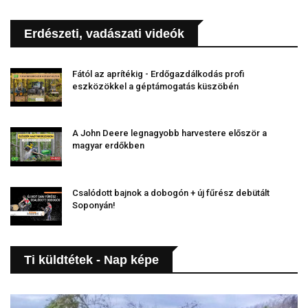
Erdészeti, vadászati videók
Fától az aprítékig - Erdőgazdálkodás profi
eszközökkel a géptámogatás küszöbén
A John Deere legnagyobb harvestere először a
magyar erdőkben
Csalódott bajnok a dobogón + új fűrész debütált
Soponyán!
Ti küldtétek - Nap képe