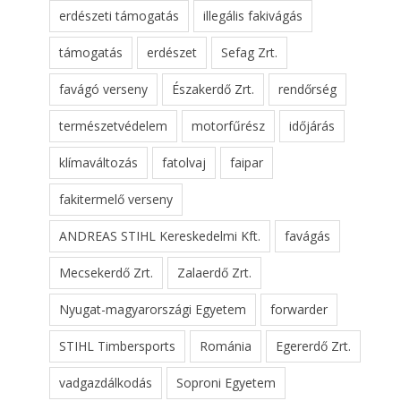
erdészeti támogatás
illegális fakivágás
támogatás
erdészet
Sefag Zrt.
favágó verseny
Északerdő Zrt.
rendőrség
természetvédelem
motorfűrész
időjárás
klímaváltozás
fatolvaj
faipar
fakitermelő verseny
ANDREAS STIHL Kereskedelmi Kft.
favágás
Mecsekerdő Zrt.
Zalaerdő Zrt.
Nyugat-magyarországi Egyetem
forwarder
STIHL Timbersports
Románia
Egererdő Zrt.
vadgazdálkodás
Soproni Egyetem