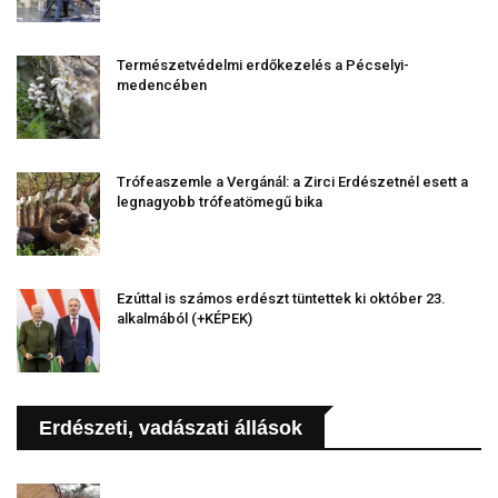
Természetvédelmi erdőkezelés a Pécselyi-
medencében
Trófeaszemle a Vergánál: a Zirci Erdészetnél esett a
legnagyobb trófeatömegű bika
Ezúttal is számos erdészt tüntettek ki október 23.
alkalmából (+KÉPEK)
Erdészeti, vadászati állások