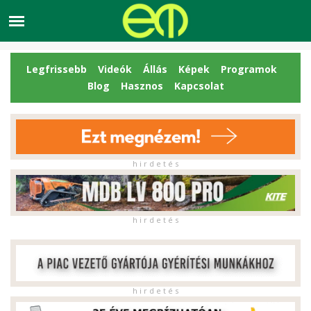
Legfrissebb
Videók
Állás
Képek
Programok
Blog
Hasznos
Kapcsolat
h i r d e t é s
h i r d e t é s
h i r d e t é s