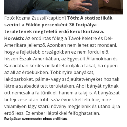
Fotó: Kozma Zsuzsi[/caption]
Tóth:
A statisztikák
szerint a Földön percenként 36 focipálya
területének megfelelő erdő kerül kiirtásra.
Horváth:
Az erdőirtás főleg a Távol-Keletre és Dél-
Amerikára jellemző. Azonban nem lehet azt mondani,
hogy a fejlettebb országokban ez nem fordul elő,
hiszen Észak-Amerikában, az Egyesült Államokban és
Kanadában kérdés nélkül letarolják a fákat, ha éppen
az áll az érdekükben. Többnyire bányákat,
lakóparkokat, pálma- vagy szójaültetvényeket hoznak
létre a szabaddá tett területeken. Ahol bányát nyitnak,
ott nemcsak a fa tűnik el, hanem a talaj is. A bányászat
befejezése után több száz évnek kell eltelnie, mire
valamilyen lágy szárú növény megjelenik és utána újra
erdő lesz. Ez emberi léptékkel felfoghatatlan.
Európában szerencsére nincs erdőirtás.