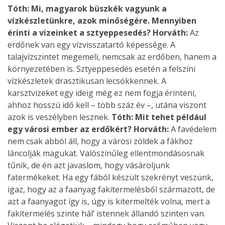
Tóth: Mi, magyarok büszkék vagyunk a
vízkészletünkre, azok minőségére. Mennyiben
érinti a vizeinket a sztyeppesedés?
Horváth:
Az
erdőnek van egy vízvisszatartó képessége. A
talajvízszintet megemeli, nemcsak az erdőben, hanem a
környezetében is. Sztyeppesedés esetén a felszíni
vízkészletek drasztikusan lecsökkennek. A
karsztvizeket egy ideig még ez nem fogja érinteni,
ahhoz hosszú idő kell – több száz év –, utána viszont
azok is veszélyben lesznek.
Tóth: Mit tehet például
egy városi ember az erdőkért?
Horváth:
A favédelem
nem csak abból áll, hogy a városi zöldek a fákhoz
láncolják magukat. Valószínűleg ellentmondásosnak
tűnik, de én azt javaslom, hogy vásároljunk
fatermékeket. Ha egy fából készült szekrényt veszünk,
igaz, hogy az a faanyag fakitermelésből származott, de
azt a faanyagot így is, úgy is kitermelték volna, mert a
fakitermelés szinte hál’ istennek állandó szinten van.