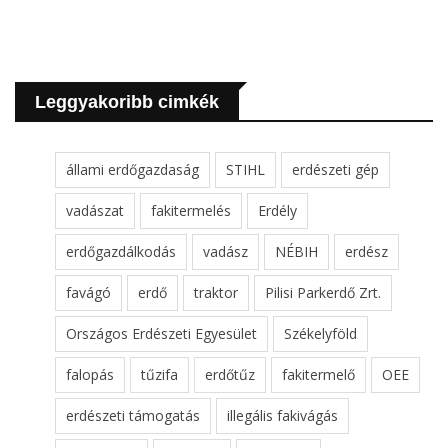
Leggyakoribb cimkék
állami erdőgazdaság
STIHL
erdészeti gép
vadászat
fakitermelés
Erdély
erdőgazdálkodás
vadász
NÉBIH
erdész
favágó
erdő
traktor
Pilisi Parkerdő Zrt.
Országos Erdészeti Egyesület
Székelyföld
falopás
tűzifa
erdőtűz
fakitermelő
OEE
erdészeti támogatás
illegális fakivágás