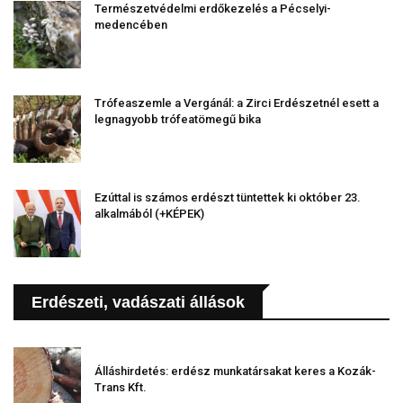
Természetvédelmi erdőkezelés a Pécselyi-
medencében
Trófeaszemle a Vergánál: a Zirci Erdészetnél esett a
legnagyobb trófeatömegű bika
Ezúttal is számos erdészt tüntettek ki október 23.
alkalmából (+KÉPEK)
Erdészeti, vadászati állások
Álláshirdetés: erdész munkatársakat keres a Kozák-
Trans Kft.