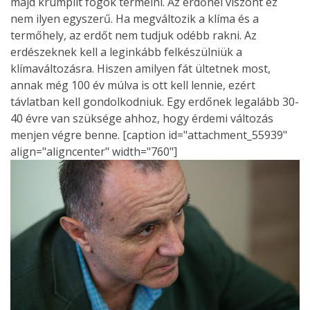
majd krumplit fogok termelni. Az erdőnél viszont ez
nem ilyen egyszerű. Ha megváltozik a klíma és a
termőhely, az erdőt nem tudjuk odébb rakni. Az
erdészeknek kell a leginkább felkészülniük a
klímaváltozásra. Hiszen amilyen fát ültetnek most,
annak még 100 év múlva is ott kell lennie, ezért
távlatban kell gondolkodniuk. Egy erdőnek legalább 30-
40 évre van szüksége ahhoz, hogy érdemi változás
menjen végre benne. [caption id="attachment_55939"
align="aligncenter" width="760"]