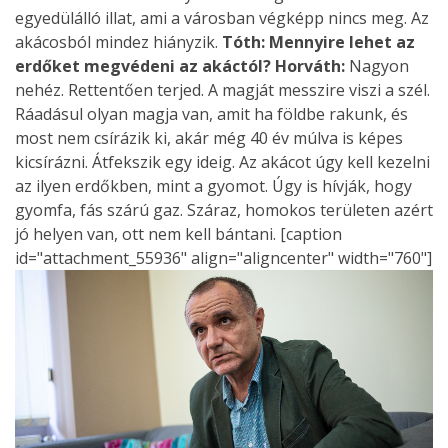
egyedülálló illat, ami a városban végképp nincs meg. Az
akácosból mindez hiányzik.
Tóth: Mennyire lehet az
erdőket megvédeni az akáctól?
Horváth:
Nagyon
nehéz. Rettentően terjed. A magját messzire viszi a szél.
Ráadásul olyan magja van, amit ha földbe rakunk, és
most nem csírázik ki, akár még 40 év múlva is képes
kicsírázni. Átfekszik egy ideig. Az akácot úgy kell kezelni
az ilyen erdőkben, mint a gyomot. Úgy is hívják, hogy
gyomfa, fás szárú gaz. Száraz, homokos területen azért
jó helyen van, ott nem kell bántani. [caption
id="attachment_55936" align="aligncenter" width="760"]