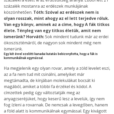
százalékra esett le az erdősültség aránya. Ebből lett 21
százalék mostanra az erdészek munkájának
köszönhetően.
Tóth: Szóval az erdészek nem is
olyan rosszak, mint ahogy az el lett terjedve róluk.
Van egy könyv, aminek az a címe, hogy A fák titkos
élete. Tényleg van egy titkos életük, amit nem
ismerünk?
Horváth:
Sok mindent tudunk már az erdei
ökoszisztémáról, de nagyon sok mindent még nem
ismerünk.
Egy két évvel ezelőtti kanadai kutatás bebizonyította, hogy a fák is
kommunikálnak egymással.
Ha megjelenik egy olyan rovar, amely a zöld levelet eszi,
az a fa nem tud mit csinálni, amelyiket már
megtámadta, de kínjában molekulákat bocsát ki
magából, amiket a többi fa érzékel és kódol. A
címzettek pedig úgy változtatják meg az
anyagcseréjüket, hogy keserű lesz a levelük, így nem
fog ízleni a rovarnak. De nemcsak a levegőben, hanem
a föld alatt is kommunikálnak egymással. Egy kivágott