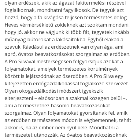
olyan erdészek, akik az ágazat fakitermelési részével
foglalkoznak, mondhatni fagyilkosok. De tegyük azt
hozzá, hogy a fa kivágása teljesen természetes dolog.
Heves vérmérsékletű zöldeknek azt szoktam mondani,
hogy jó, akkor ne vágjunk ki több fát, tegyetek inkább
műanyag bútorokat a lakásaitokba. Egyből elakad a
szavuk. Ráadásul az erdészetnek van olyan ága, ami
apró, óvatos beavatkozásokat szorgalmaz az erdőben.
A Pro Silvával mesterségesen felgyorsítjuk azokat a
folyamatokat, amelyek természetes körülmények
között is lejátszódnak az őserdőben. A Pro Silva egy
kifejezetten erdőgazdálkodással foglalkozó szervezet.
Olyan ökogazdálkodási módszert igyekszik
elterjeszteni – elsősorban a szakmai közegen belül –,
ami a természethez hasonló beavatkozásokat
szorgalmaz. Olyan folyamatokat gyorsítanak fel, amik
az erdőben természetes módon is végbemennek, tehát
akkor is, ha az ember nem nyúl bele. Mondhatni a
természetet utánozzák. Az óvatos beavatkozásoknak