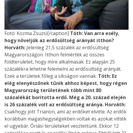
Fotó: Kozma Zsuzsi[/caption]
Tóth: Van arra esély,
hogy növeljük az erdősültség arányát itthon?
Horváth:
Jelenleg 21,5 százalék az erdősültség
Magyarországon. Itthon felmérték az összes
földterületet, hogy mire alkalmasak. Ez alapján 25
százalékra lehetne felemelni az erdősültség arányát.
Ezek a területek főleg a síkságon vannak.
Tóth: Ez
elég elenyészőnek tűnik ahhoz képest, hogy régen
Magyarország területének több mint 80
százalékát borította erdő. Még a 20. század elején
is 26 százalék volt az erdősültség aránya.
Horváth:
Csakhogy jött Trianon, ami az erdőket elvitte. Az erdők
korábban magashegységekben voltak és azokat vitték
el ugyebár. Óriási területeket vesztettünk. Ekkor 12