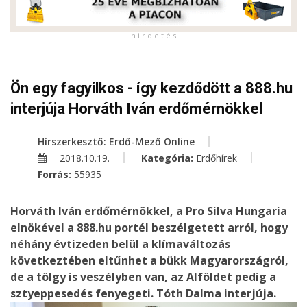
h i r d e t é s
Ön egy fagyilkos - így kezdődött a 888.hu
interjúja Horváth Iván erdőmérnökkel
Hírszerkesztő: Erdő-Mező Online
2018.10.19.
Kategória:
Erdőhírek
Forrás:
55935
Horváth Iván erdőmérnökkel, a Pro Silva Hungaria
elnökével a 888.hu portél beszélgetett arról, hogy
néhány évtizeden belül a klímaváltozás
következtében eltűnhet a bükk Magyarországról,
de a tölgy is veszélyben van, az Alföldet pedig a
sztyeppesedés fenyegeti. Tóth Dalma interjúja.