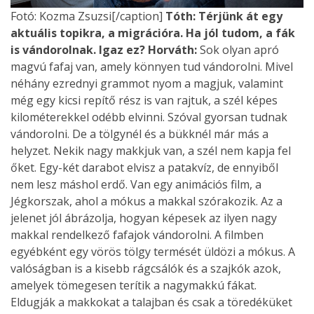
Fotó: Kozma Zsuzsi[/caption]
Tóth: Térjünk át egy
aktuális topikra, a migrációra. Ha jól tudom, a fák
is vándorolnak. Igaz ez?
Horváth:
Sok olyan apró
magvú fafaj van, amely könnyen tud vándorolni. Mivel
néhány ezrednyi grammot nyom a magjuk, valamint
még egy kicsi repítő rész is van rajtuk, a szél képes
kilométerekkel odébb elvinni. Szóval gyorsan tudnak
vándorolni. De a tölgynél és a bükknél már más a
helyzet. Nekik nagy makkjuk van, a szél nem kapja fel
őket. Egy-két darabot elvisz a patakvíz, de ennyiből
nem lesz máshol erdő. Van egy animációs film, a
Jégkorszak, ahol a mókus a makkal szórakozik. Az a
jelenet jól ábrázolja, hogyan képesek az ilyen nagy
makkal rendelkező fafajok vándorolni. A filmben
egyébként egy vörös tölgy termését üldözi a mókus. A
valóságban is a kisebb rágcsálók és a szajkók azok,
amelyek tömegesen terítik a nagymakkú fákat.
Eldugják a makkokat a talajban és csak a töredéküket