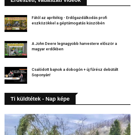
Fától az aprítékig - Erdőgazdálkodás profi
eszközökkel a géptámogatás küszöbén
A John Deere legnagyobb harvestere először a
magyar erdőkben
Csalódott bajnok a dobogón + új fűrész debütált
Soponyán!
Ti küldtétek - Nap képe