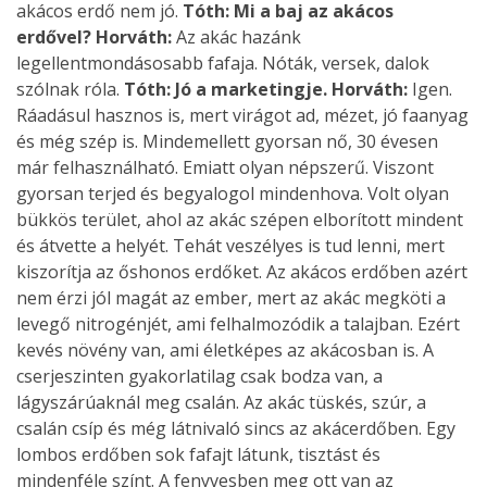
akácos erdő nem jó.
Tóth: Mi a baj az akácos
erdővel?
Horváth:
Az akác hazánk
legellentmondásosabb fafaja. Nóták, versek, dalok
szólnak róla.
Tóth: Jó a marketingje.
Horváth:
Igen.
Ráadásul hasznos is, mert virágot ad, mézet, jó faanyag
és még szép is. Mindemellett gyorsan nő, 30 évesen
már felhasználható. Emiatt olyan népszerű. Viszont
gyorsan terjed és begyalogol mindenhova. Volt olyan
bükkös terület, ahol az akác szépen elborított mindent
és átvette a helyét. Tehát veszélyes is tud lenni, mert
kiszorítja az őshonos erdőket. Az akácos erdőben azért
nem érzi jól magát az ember, mert az akác megköti a
levegő nitrogénjét, ami felhalmozódik a talajban. Ezért
kevés növény van, ami életképes az akácosban is. A
cserjeszinten gyakorlatilag csak bodza van, a
lágyszárúaknál meg csalán. Az akác tüskés, szúr, a
csalán csíp és még látnivaló sincs az akácerdőben. Egy
lombos erdőben sok fafajt látunk, tisztást és
mindenféle színt. A fenyvesben meg ott van az