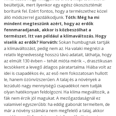
beültetjük, mert ilyenkor egy egész ökoszisztémát
borítunk fel. Ezért fontos, hogy a természethez közel
álló módszerrel gazdálkodjunk.
Tóth: Még ha mi
mindent megteszünk azért, hogy az erdők
fennmaradjanak, akkor is közbeszólhat a
természet. Itt van például a klímaváltozás. Hogy
viselik az erdők?
Horváth:
Sokan humbugnak tartják
a klímaváltozást, pedig nem az. Ha valaki megnézi a
relatív légnedvesség hosszú távú adatait, láthatja, hogy
az elmúlt 130 évben – tehát mióta mérik –, drasztikusan
lecsökkent a levegő átlagos páratartalma. Hiába volt az
idei is csapadékos év, az eső nem fokozatosan hullott
le, hanem özönvízszerűen. A talaj és a növények a
lezúduló nagy mennyiségű csapadékot nem tudják
olyan hatékonyan feldolgozni. Ha klíma megváltozik, a
fák nem érzik jól magukat. A mezőgazdaságnál ez
valamivel egyszerűbb: ha eddig gabonát termeltem, de
már a növény számára nem megfelelő a talaj, akkor