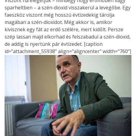
Viszont ha elégetjük – mindegy hogy erőműben vagy
sparheltben – a szén-dioxid visszakerül a levegőbe. Egy
faeszköz viszont még hosszú évtizedekig tárolja
magában a szén-dioxidot. Még akkor is, amikor
kivisznek egy fát az erdő szélére, mert kidőlt. Persze
szép lassan majd elkorhad és felszabadul a szén-dioxid,
de addig is nyertünk pár évtizedet. [caption
id="attachment_55938" align="aligncenter" width="760"]