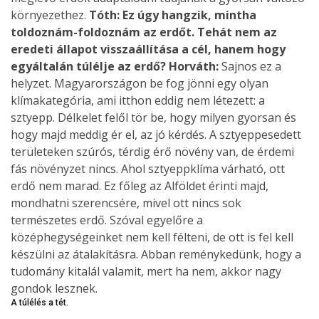
környezethez.
Tóth: Ez úgy hangzik, mintha
toldoznám-foldoznám az erdőt. Tehát nem az
eredeti állapot visszaállítása a cél, hanem hogy
egyáltalán túlélje az erdő?
Horváth:
Sajnos ez a
helyzet. Magyarországon be fog jönni egy olyan
klímakategória, ami itthon eddig nem létezett: a
sztyepp. Délkelet felől tör be, hogy milyen gyorsan és
hogy majd meddig ér el, az jó kérdés. A sztyeppesedett
területeken szúrós, térdig érő növény van, de érdemi
fás növényzet nincs. Ahol sztyeppklíma várható, ott
erdő nem marad. Ez főleg az Alföldet érinti majd,
mondhatni szerencsére, mivel ott nincs sok
természetes erdő. Szóval egyelőre a
középhegységeinket nem kell félteni, de ott is fel kell
készülni az átalakításra. Abban reménykedünk, hogy a
tudomány kitalál valamit, mert ha nem, akkor nagy
gondok lesznek.
A túlélés a tét.