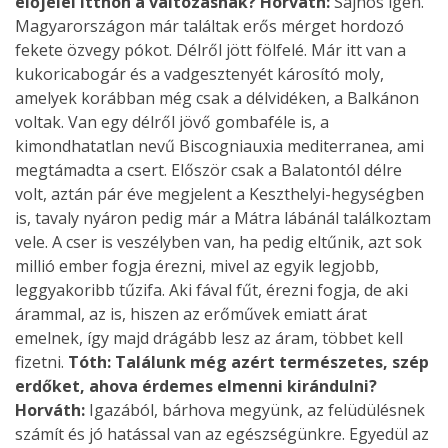
előjelei itthon a változásnak?
Horváth:
Sajnos igen.
Magyarországon már találtak erős mérget hordozó
fekete özvegy pókot. Délről jött fölfelé. Már itt van a
kukoricabogár és a vadgesztenyét károsító moly,
amelyek korábban még csak a délvidéken, a Balkánon
voltak. Van egy délről jövő gombaféle is, a
kimondhatatlan nevű Biscogniauxia mediterranea, ami
megtámadta a csert. Először csak a Balatontól délre
volt, aztán pár éve megjelent a Keszthelyi-hegységben
is, tavaly nyáron pedig már a Mátra lábánál találkoztam
vele. A cser is veszélyben van, ha pedig eltűnik, azt sok
millió ember fogja érezni, mivel az egyik legjobb,
leggyakoribb tűzifa. Aki fával fűt, érezni fogja, de aki
árammal, az is, hiszen az erőművek emiatt árat
emelnek, így majd drágább lesz az áram, többet kell
fizetni.
Tóth: Találunk még azért természetes, szép
erdőket, ahova érdemes elmenni kirándulni?
Horváth:
Igazából, bárhova megyünk, az felüdülésnek
számít és jó hatással van az egészségünkre. Egyedül az