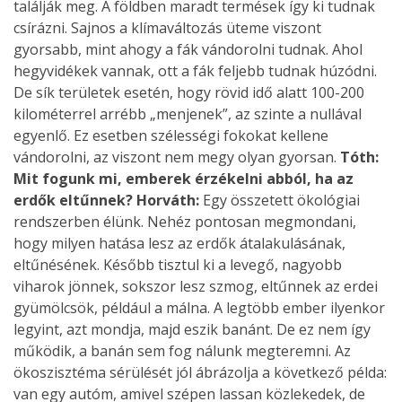
találják meg. A földben maradt termések így ki tudnak
csírázni. Sajnos a klímaváltozás üteme viszont
gyorsabb, mint ahogy a fák vándorolni tudnak. Ahol
hegyvidékek vannak, ott a fák feljebb tudnak húzódni.
De sík területek esetén, hogy rövid idő alatt 100-200
kilométerrel arrébb „menjenek”, az szinte a nullával
egyenlő. Ez esetben szélességi fokokat kellene
vándorolni, az viszont nem megy olyan gyorsan.
Tóth:
Mit fogunk mi, emberek érzékelni abból, ha az
erdők eltűnnek?
Horváth:
Egy összetett ökológiai
rendszerben élünk. Nehéz pontosan megmondani,
hogy milyen hatása lesz az erdők átalakulásának,
eltűnésének. Később tisztul ki a levegő, nagyobb
viharok jönnek, sokszor lesz szmog, eltűnnek az erdei
gyümölcsök, például a málna. A legtöbb ember ilyenkor
legyint, azt mondja, majd eszik banánt. De ez nem így
működik, a banán sem fog nálunk megteremni. Az
ökoszisztéma sérülését jól ábrázolja a következő példa:
van egy autóm, amivel szépen lassan közlekedek, de