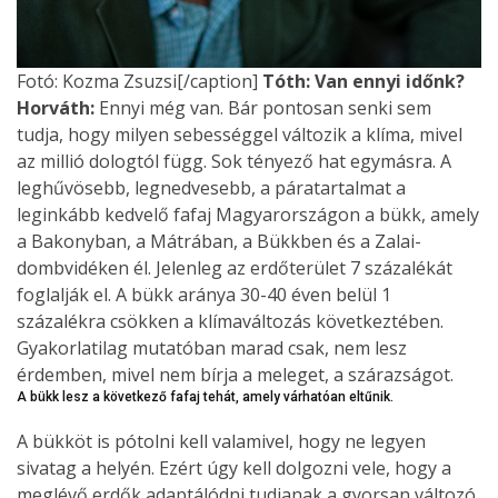
Fotó: Kozma Zsuzsi[/caption]
Tóth: Van ennyi időnk?
Horváth:
Ennyi még van. Bár pontosan senki sem
tudja, hogy milyen sebességgel változik a klíma, mivel
az millió dologtól függ. Sok tényező hat egymásra. A
leghűvösebb, legnedvesebb, a páratartalmat a
leginkább kedvelő fafaj Magyarországon a bükk, amely
a Bakonyban, a Mátrában, a Bükkben és a Zalai-
dombvidéken él. Jelenleg az erdőterület 7 százalékát
foglalják el. A bükk aránya 30-40 éven belül 1
százalékra csökken a klímaváltozás következtében.
Gyakorlatilag mutatóban marad csak, nem lesz
érdemben, mivel nem bírja a meleget, a szárazságot.
A bükk lesz a következő fafaj tehát, amely várhatóan eltűnik.
A bükköt is pótolni kell valamivel, hogy ne legyen
sivatag a helyén. Ezért úgy kell dolgozni vele, hogy a
meglévő erdők adaptálódni tudjanak a gyorsan változó