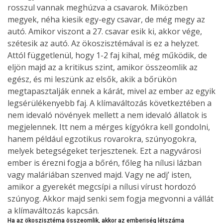
rosszul vannak meghúzva a csavarok. Miközben
megyek, néha kiesik egy-egy csavar, de még megy az
autó. Amikor viszont a 27. csavar esik ki, akkor vége,
szétesik az autó. Az ökoszisztémával is ez a helyzet.
Attól függetlenül, hogy 1-2 faj kihal, még működik, de
eljön majd az a kritikus szint, amikor összeomlik az
egész, és mi leszünk az elsők, akik a bőrükön
megtapasztalják ennek a kárát, mivel az ember az egyik
legsérülékenyebb faj. A klímaváltozás következtében a
nem idevaló növények mellett a nem idevaló állatok is
megjelennek. Itt nem a mérges kígyókra kell gondolni,
hanem például egzotikus rovarokra, szúnyogokra,
melyek betegségeket terjesztenek. Ezt a nagyvárosi
ember is érezni fogja a bőrén, főleg ha nílusi lázban
vagy maláriában szenved majd. Vagy ne adj’ isten,
amikor a gyerekét megcsípi a nílusi vírust hordozó
szúnyog. Akkor majd senki sem fogja megvonni a vállát
a klímaváltozás kapcsán.
Ha az ökoszisztéma összeomlik, akkor az emberiség létszáma