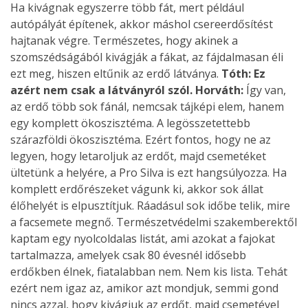
Ha kivágnak egyszerre több fát, mert például
autópályát építenek, akkor máshol csereerdősítést
hajtanak végre. Természetes, hogy akinek a
szomszédságából kivágják a fákat, az fájdalmasan éli
ezt meg, hiszen eltűnik az erdő látványa.
Tóth: Ez
azért nem csak a látványról szól.
Horváth:
Így van,
az erdő több sok fánál, nemcsak tájképi elem, hanem
egy komplett ökoszisztéma. A legösszetettebb
szárazföldi ökoszisztéma. Ezért fontos, hogy ne az
legyen, hogy letaroljuk az erdőt, majd csemetéket
ültetünk a helyére, a Pro Silva is ezt hangsúlyozza. Ha
komplett erdőrészeket vágunk ki, akkor sok állat
élőhelyét is elpusztítjuk. Ráadásul sok időbe telik, mire
a facsemete megnő. Természetvédelmi szakemberektől
kaptam egy nyolcoldalas listát, ami azokat a fajokat
tartalmazza, amelyek csak 80 évesnél idősebb
erdőkben élnek, fiatalabban nem. Nem kis lista. Tehát
ezért nem igaz az, amikor azt mondjuk, semmi gond
nincs azzal, hogy kivágjuk az erdőt, majd csemetével