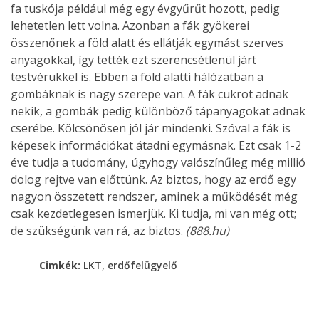
fa tuskója például még egy évgyűrűt hozott, pedig
lehetetlen lett volna. Azonban a fák gyökerei
összenőnek a föld alatt és ellátják egymást szerves
anyagokkal, így tették ezt szerencsétlenül járt
testvérükkel is. Ebben a föld alatti hálózatban a
gombáknak is nagy szerepe van. A fák cukrot adnak
nekik, a gombák pedig különböző tápanyagokat adnak
cserébe. Kölcsönösen jól jár mindenki. Szóval a fák is
képesek információkat átadni egymásnak. Ezt csak 1-2
éve tudja a tudomány, úgyhogy valószínűleg még millió
dolog rejtve van előttünk. Az biztos, hogy az erdő egy
nagyon összetett rendszer, aminek a működését még
csak kezdetlegesen ismerjük. Ki tudja, mi van még ott;
de szükségünk van rá, az biztos.
(888.hu)
,
Cimkék:
LKT
erdőfelügyelő