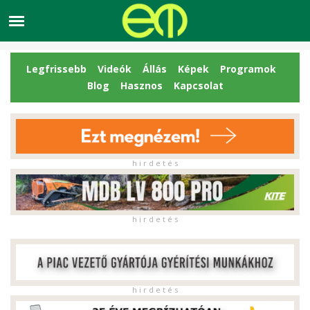
Legfrissebb
Videók
Állás
Képek
Programok
Blog
Hasznos
Kapcsolat
h i r d e t é s
h i r d e t é s
h i r d e t é s