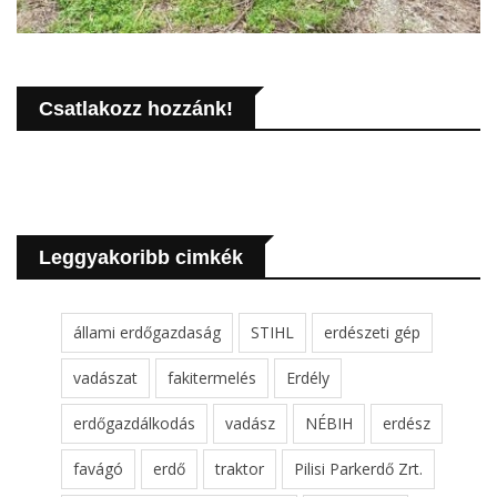
Csatlakozz hozzánk!
Leggyakoribb cimkék
állami erdőgazdaság
STIHL
erdészeti gép
vadászat
fakitermelés
Erdély
erdőgazdálkodás
vadász
NÉBIH
erdész
favágó
erdő
traktor
Pilisi Parkerdő Zrt.