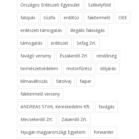
Országos Erdészeti Egyesület
Székelyföld
falopás
tűzifa
erdőtűz
fakitermelő
OEE
erdészeti támogatás
illegális fakivágás
támogatás
erdészet
Sefag Zrt.
favágó verseny
Északerdő Zrt.
rendőrség
természetvédelem
motorfűrész
időjárás
klímaváltozás
fatolvaj
faipar
fakitermelő verseny
ANDREAS STIHL Kereskedelmi Kft.
favágás
Mecsekerdő Zrt.
Zalaerdő Zrt.
Nyugat-magyarországi Egyetem
forwarder