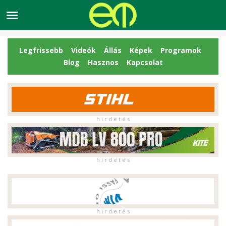
Legfrissebb
Videók
Állás
Képek
Programok
Blog
Hasznos
Kapcsolat
h i r d e t é s
h i r d e t é s
h i r d e t é s