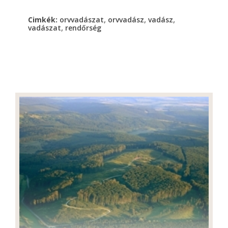
,
,
,
Cimkék:
orvvadászat
orvvadász
vadász
,
vadászat
rendőrség