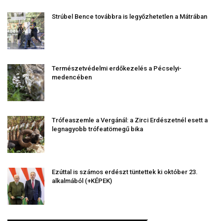
Strúbel Bence továbbra is legyőzhetetlen a Mátrában
Természetvédelmi erdőkezelés a Pécselyi-
medencében
Trófeaszemle a Vergánál: a Zirci Erdészetnél esett a
legnagyobb trófeatömegű bika
Ezúttal is számos erdészt tüntettek ki október 23.
alkalmából (+KÉPEK)