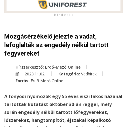
h i r d e t é s
Mozgásérzékelő jelezte a vadat,
lefoglalták az engedély nélkül tartott
fegyvereket
Hírszerkesztő: Erdő-Mező Online
2023.11.02.
Kategória:
Vadhírek
Forrás:
Erdő-Mező Online
A fonyódi nyomozók egy 55 éves viszi lakos házánál
tartottak kutatást október 30-án reggel, mely
során engedély nélkül tartott lőfegyvereket,
lőszereket, hangtompítót, éjszakai képalkotó