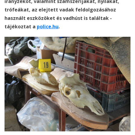
irányzékot, valamint számszeríjakat, nyilakat,
trófeákat, az elejtett vadak feldolgozásához
használt eszközöket és vadhúst is találtak -
tájékoztat a
police.hu
.