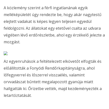
A közlemény szerint a férfi ingatlanának egyik
melléképületét úgy rendezte be, hogy akár nagytestű
elejtett vadakat is képes legyen teljesen egyedül
feldolgozni. Az állatokat egy etetővel csalta az udvara
végében lévő erdőrészletbe, ahol egy érzékelő jelezte a
mozgást.
Az egyenruhások a feltételezett elkövetőt elfogták és
előállították a Fonyódi Rendőrkapitányságra, ahol
lőfegyverrel és lőszerrel visszaélés, valamint
orvvadászat bűntett megalapozott gyanúja miatt
hallgatták ki. Őrizetbe vették, majd kezdeményezték a
letartóztatását.