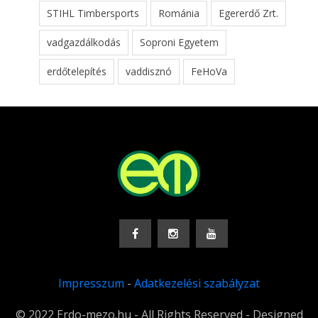
STIHL Timbersports
Románia
Egererdő Zrt.
vadgazdálkodás
Soproni Egyetem
erdőtelepítés
vaddisznó
FeHoVa
Impresszum
-
Adatkezelési szabályzat
© 2022 Erdo-mezo.hu - All Rights Reserved - Designed