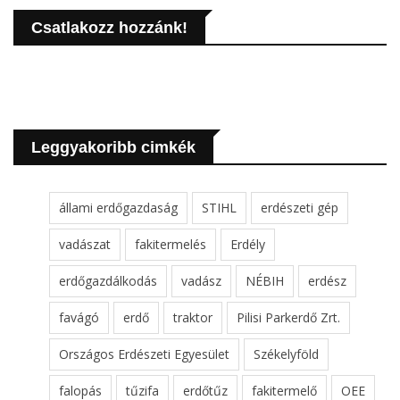
Csatlakozz hozzánk!
Leggyakoribb cimkék
állami erdőgazdaság
STIHL
erdészeti gép
vadászat
fakitermelés
Erdély
erdőgazdálkodás
vadász
NÉBIH
erdész
favágó
erdő
traktor
Pilisi Parkerdő Zrt.
Országos Erdészeti Egyesület
Székelyföld
falopás
tűzifa
erdőtűz
fakitermelő
OEE