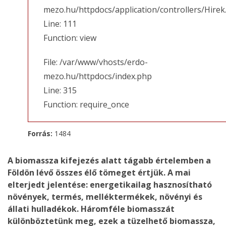
mezo.hu/httpdocs/application/controllers/Hirek
Line: 111
Function: view
File: /var/www/vhosts/erdo-
mezo.hu/httpdocs/index.php
Line: 315
Function: require_once
Forrás:
1484
A biomassza kifejezés alatt tágabb értelemben a
Földön lévő összes élő tömeget értjük. A mai
elterjedt jelentése: energetikailag hasznosítható
növények, termés, melléktermékek, növényi és
állati hulladékok. Háromféle biomasszát
különböztetünk meg, ezek a tüzelhető biomassza,