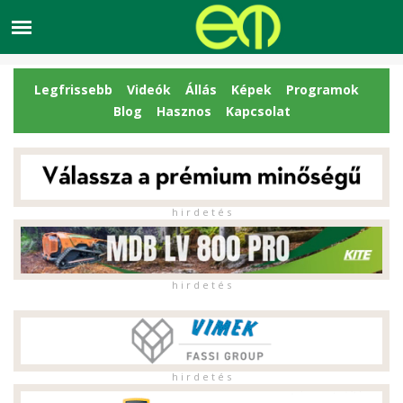
Legfrissebb
Videók
Állás
Képek
Programok
Blog
Hasznos
Kapcsolat
h i r d e t é s
h i r d e t é s
h i r d e t é s