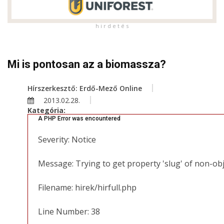
h i r d e t é s
Mi is pontosan az a biomassza?
Hírszerkesztő: Erdő-Mező Online
2013.02.28.
Kategória:
A PHP Error was encountered
Severity: Notice
Message: Trying to get property 'slug' of non-ob
Filename: hirek/hirfull.php
Line Number: 38