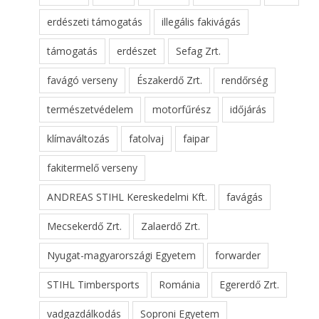
erdészeti támogatás
illegális fakivágás
támogatás
erdészet
Sefag Zrt.
favágó verseny
Északerdő Zrt.
rendőrség
természetvédelem
motorfűrész
időjárás
klímaváltozás
fatolvaj
faipar
fakitermelő verseny
ANDREAS STIHL Kereskedelmi Kft.
favágás
Mecsekerdő Zrt.
Zalaerdő Zrt.
Nyugat-magyarországi Egyetem
forwarder
STIHL Timbersports
Románia
Egererdő Zrt.
vadgazdálkodás
Soproni Egyetem