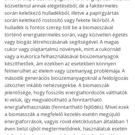
közvetlenül annak elégetéséből, de a fakitermelés
során keletkező hulladékból, illetve a papírgyártás
során keletkező rostosító vagy fekete likőrből. A
hulladék is fontos szerep tölt be a biomasszával
történő energiatermelés során, vagy közvetlen égetés
vagy biogáz létrehozásának segítségével. A magas
cukor vagy olajtartalmú növények, mint a cukornád
vagy a kukorica felhasználásával bioüzemanyagok
készíthetőek, ám ezekben az esetekben könnyen
felmerülhet az élelem vagy üzemanyag problémája. A
második generációs bioüzemanyagoknál a feldolgozás
ütközhet inkább nehézségekbe. A biomasszák
jelentősége, hogy fosszilis energiahordozók válthatók
ki velük, így megvalósítható a fenntartható
energiafelhasználás (fenntartható fejlődés). Mivel ezek
a biomasszák a megfelelő kezelés esetén megújuló
energiaforrások, vagyis rövid életciklusban általában 1
éven belül újból megtermelődnek, használatuk esetén