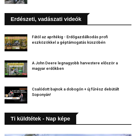
Erdészeti, vadászati videók
Fától az aprítékig - Erdőgazdálkodás profi
eszközökkel a géptámogatás küszöbén
A John Deere legnagyobb harvestere először a
magyar erdőkben
Csalódott bajnok a dobogón + új fűrész debütált
Soponyán!
Ti küldtétek - Nap képe