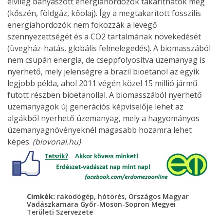
elvileg bányászott energiahordozók takaríthatók meg
(kőszén, földgáz, kőolaj). Így a megtakarított fosszilis
energiahordozók nem fokozzák a levegő
szennyezettségét és a CO2 tartalmának növekedését
(üvegház-hatás, globális felmelegedés). A biomasszából
nem csupán energia, de cseppfolyosítva üzemanyag is
nyerhető, mely jelenségre a brazil bioetanol az egyik
legjobb példa, ahol 2011 végén közel 15 millió jármű
futott részben bioetanollal. A biomasszából nyerhető
üzemanyagok új generációs képviselője lehet az
algákból nyerhető üzemanyag, mely a hagyományos
üzemanyagnövényeknél magasabb hozamra lehet
képes.
(biovonal.hu)
,
,
Cimkék:
rakodógép
hótörés
Országos Magyar
Vadászkamara Győr-Moson-Sopron Megyei
Területi Szervezete