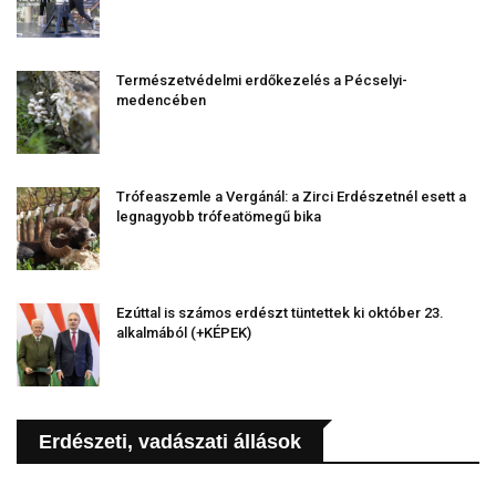
Természetvédelmi erdőkezelés a Pécselyi-
medencében
Trófeaszemle a Vergánál: a Zirci Erdészetnél esett a
legnagyobb trófeatömegű bika
Ezúttal is számos erdészt tüntettek ki október 23.
alkalmából (+KÉPEK)
Erdészeti, vadászati állások