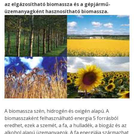
az elgázosítható biomassza és a gépjármű-
üzemanyagként hasznosítható biomassza.
A biomassza szén, hidrogén és oxigén alapú. A
biomasszaként felhasználható energia 5 forrásból
eredhet, ezek a szemét, a fa, a hulladék, a biogáz és az
alkohol alapú üzemanyagok. A fa energiája származhat