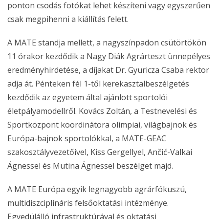
ponton csodás fotókat lehet készíteni vagy egyszerűen
csak megpihenni a kiállítás felett.
​​​​​​A MATE standja mellett, a nagyszínpadon csütörtökön
11 órakor kezdődik a Nagy Diák Agrárteszt ünnepélyes
eredményhirdetése, a díjakat Dr. Gyuricza Csaba rektor
adja át. Pénteken fél 1-től kerekasztalbeszélgetés
kezdődik az egyetem által ajánlott sportolói
életpályamodellről. Kovács Zoltán, a Testnevelési és
Sportközpont koordinátora olimpiai, világbajnok és
Európa-bajnok sportolókkal, a MATE-GEAC
szakosztályvezetőivel, Kiss Gergellyel, Ančić-Valkai
Ágnessel és Mutina Ágnessel beszélget majd.
A MATE Európa egyik legnagyobb agrárfókuszú,
multidiszciplináris felsőoktatási intézménye.
Egyedülálló infrastruktúrával és oktatási