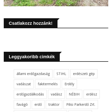
Csatlakozz hozzánk!
Leggyakoribb cimkék
állami erdőgazdaság
STIHL
erdészeti gép
vadászat
fakitermelés
Erdély
erdőgazdálkodás
vadász
NÉBIH
erdész
favágó
erdő
traktor
Pilisi Parkerdő Zrt.