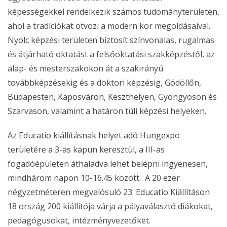
képességekkel rendelkezik számos tudományterületen,
ahol a tradíciókat ötvözi a modern kor megoldásaival.
Nyolc képzési területen biztosít színvonalas, rugalmas
és átjárható oktatást a felsőoktatási szakképzéstől, az
alap- és mesterszakokon át a szakirányú
továbbképzésekig és a doktori képzésig, Gödöllőn,
Budapesten, Kaposváron, Keszthelyen, Gyöngyösön és
Szarvason, valamint a határon túli képzési helyeken.
Az Educatio kiállításnak helyet adó Hungexpo
területére a 3-as kapun keresztül, a III-as
fogadóépületen áthaladva lehet belépni ingyenesen,
mindhárom napon 10-16.45 között. A 20 ezer
négyzetméteren megvalósuló 23. Educatio Kiállításon
18 ország 200 kiállítója várja a pályaválasztó diákokat,
pedagógusokat, intézményvezetőket.