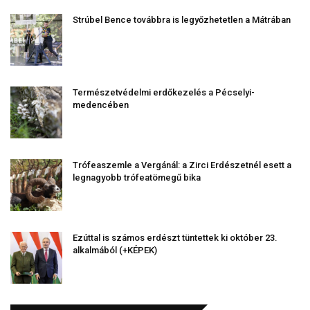
Strúbel Bence továbbra is legyőzhetetlen a Mátrában
Természetvédelmi erdőkezelés a Pécselyi-
medencében
Trófeaszemle a Vergánál: a Zirci Erdészetnél esett a
legnagyobb trófeatömegű bika
Ezúttal is számos erdészt tüntettek ki október 23.
alkalmából (+KÉPEK)