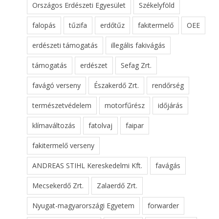
Országos Erdészeti Egyesület
Székelyföld
falopás
tűzifa
erdőtűz
fakitermelő
OEE
erdészeti támogatás
illegális fakivágás
támogatás
erdészet
Sefag Zrt.
favágó verseny
Északerdő Zrt.
rendőrség
természetvédelem
motorfűrész
időjárás
klímaváltozás
fatolvaj
faipar
fakitermelő verseny
ANDREAS STIHL Kereskedelmi Kft.
favágás
Mecsekerdő Zrt.
Zalaerdő Zrt.
Nyugat-magyarországi Egyetem
forwarder