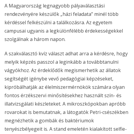
A Magyarország legnagyobb pályaválasztási
rendezvényére készülők „házi feladata” minél több
kérdéssel felkészülni a találkozásra. Az egyetem
campusai ugyanis a legkülönfélébb érdekességekkel
szolgálnak a három napon.
A szakválasztó kvíz választ adhat arra a kérdésre, hogy
melyik képzés passzol a leginkább a továbbtanulni
vágyókhoz. Az érdeklődők megismerhetik az állatok
segítségét igénybe vevő pedagógiai képzéseket,
kipróbálhatják az élelmiszermérnökök számára olyan
fontos érzékszervi minősítésekhez használt szín- és
illatvizsgálati készleteket. A mikroszkópokban apróbb
rovarokat is bemutatnak, a látogatók Petri-csészékben
megnézhetik a gombák és baktériumok
tenyészbélyegeit is. A stand emeletén kialakított selfie-