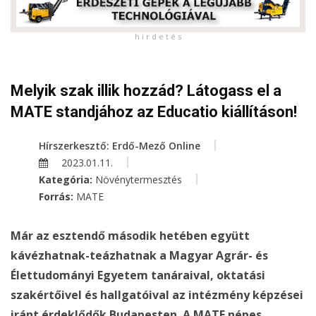
h i r d e t é s
Melyik szak illik hozzád? Látogass el a
MATE standjához az Educatio kiállításon!
Hírszerkesztő: Erdő-Mező Online
2023.01.11.
Kategória:
Növénytermesztés
Forrás:
MATE
Már az esztendő második hetében együtt
kávézhatnak-teázhatnak a Magyar Agrár- és
Élettudományi Egyetem tanáraival, oktatási
szakértőivel és hallgatóival az intézmény képzései
iránt érdeklődők Budapesten. A MATE népes