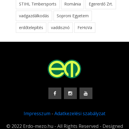
STIHL Timbersports
Románia
Egererdő Zrt.
vadgazdálkodás
Soproni Egyetem
erdőtelepítés
vaddisznó
FeHoVa
Impresszum
-
Adatkezelési szabályzat
© 2022 Erdo-mezo.hu - All Rights Reserved - Designed