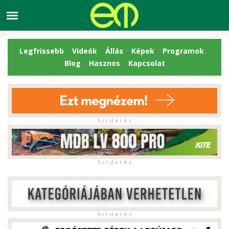
Legfrissebb
Videók
Állás
Képek
Programok
Blog
Hasznos
Kapcsolat
h i r d e t é s
h i r d e t é s
h i r d e t é s