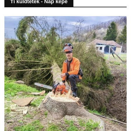
Ti küldtétek - Nap képe