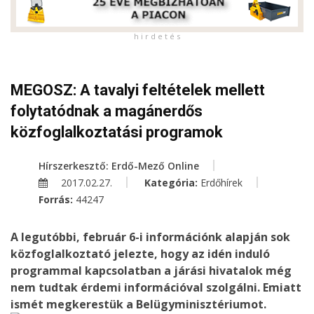
h i r d e t é s
MEGOSZ: A tavalyi feltételek mellett
folytatódnak a magánerdős
közfoglalkoztatási programok
Hírszerkesztő: Erdő-Mező Online
2017.02.27.
Kategória:
Erdőhírek
Forrás:
44247
A legutóbbi, február 6-i információnk alapján sok
közfoglalkoztató jelezte, hogy az idén induló
programmal kapcsolatban a járási hivatalok még
nem tudtak érdemi információval szolgálni. Emiatt
ismét megkerestük a Belügyminisztériumot.