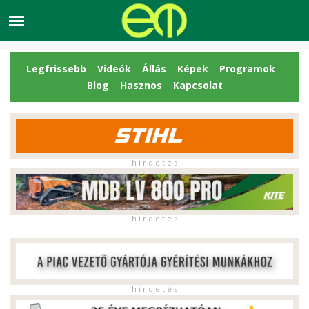
Legfrissebb
Videók
Állás
Képek
Programok
Blog
Hasznos
Kapcsolat
h i r d e t é s
h i r d e t é s
h i r d e t é s