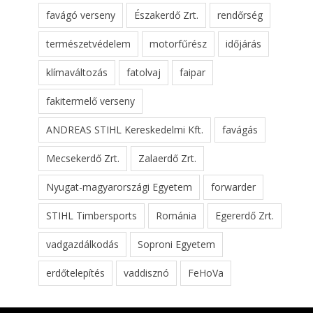
favágó verseny
Északerdő Zrt.
rendőrség
természetvédelem
motorfűrész
időjárás
klímaváltozás
fatolvaj
faipar
fakitermelő verseny
ANDREAS STIHL Kereskedelmi Kft.
favágás
Mecsekerdő Zrt.
Zalaerdő Zrt.
Nyugat-magyarországi Egyetem
forwarder
STIHL Timbersports
Románia
Egererdő Zrt.
vadgazdálkodás
Soproni Egyetem
erdőtelepítés
vaddisznó
FeHoVa