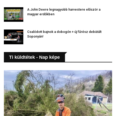
A John Deere legnagyobb harvestere először a
magyar erdőkben
Csalódott bajnok a dobogón + új fűrész debütált
Soponyán!
Ti küldtétek - Nap képe