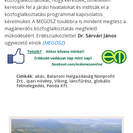
közfoglalkoztatókat, hogy keressék, ismételten
keressék fel a járási hivatalokat és indítsák el a
közfoglalkoztatási programmal kapcsolatos
kérelmüket. A MEGOSZ továbbra is mindent megtesz a
magánerdős közfoglalkoztatás megfelelő
működéséért. Erdészüdvözlettel:
Dr. Sárvári János
ügyvezető elnök
(
MEGOSZ
)
,
Cimkék:
akác
Balatoni Halgazdaság Nonprofit
,
,
,
,
Zrt.
ipari növény
Viking
láncfűrész
globális
,
felmelegedés
Penda Kft.