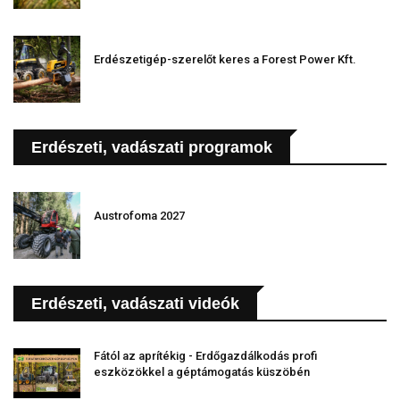
Erdészetigép-szerelőt keres a Forest Power Kft.
Erdészeti, vadászati programok
Austrofoma 2027
Erdészeti, vadászati videók
Fától az aprítékig - Erdőgazdálkodás profi
eszközökkel a géptámogatás küszöbén