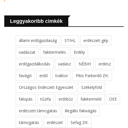
Leggyakoribb cimkék
állami erdőgazdaság
STIHL
erdészeti gép
vadászat
fakitermelés
Erdély
erdőgazdálkodás
vadász
NÉBIH
erdész
favágó
erdő
traktor
Pilisi Parkerdő Zrt.
Országos Erdészeti Egyesület
Székelyföld
falopás
tűzifa
erdőtűz
fakitermelő
OEE
erdészeti támogatás
illegális fakivágás
támogatás
erdészet
Sefag Zrt.