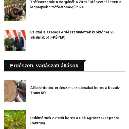
Trófeaszemle a Vergánál: a Zirci Erdészetnél esett a
legnagyobb trófeatömegű bika
Ezúttal is számos erdészt tüntettek ki október 23.
alkalmából (+KÉPEK)
Erdészeti, vadászati állások
Álláshirdetés: erdész munkatársakat keres a Kozák-
Trans Kft.
Erdőmérnök oktatót keres a Déli Agrárszakképzési
Centrum