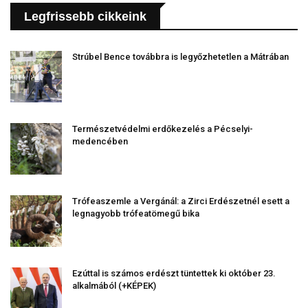
Legfrissebb cikkeink
Strúbel Bence továbbra is legyőzhetetlen a Mátrában
Természetvédelmi erdőkezelés a Pécselyi-
medencében
Trófeaszemle a Vergánál: a Zirci Erdészetnél esett a
legnagyobb trófeatömegű bika
Ezúttal is számos erdészt tüntettek ki október 23.
alkalmából (+KÉPEK)