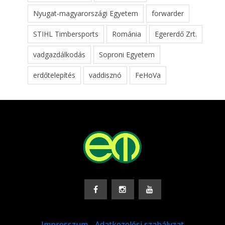
Nyugat-magyarországi Egyetem
forwarder
STIHL Timbersports
Románia
Egererdő Zrt.
vadgazdálkodás
Soproni Egyetem
erdőtelepítés
vaddisznó
FeHoVa
Impresszum
-
Adatkezelési szabályzat