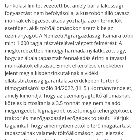
tankolási limitet vezetett be, amely bár a lakossági
fogyasztást nem befolyásolja, a küszöbön álló tavaszi
munkák elvégzését akadályozhatja azon termelők
esetében, akik töltőállomásokon szerzik be az
üzemanyagot. A Nemzeti Agrárgazdasági Kamara több
mint 1 600 tagja részvételével végzett felmérést. A
megkérdezettek mintegy harmada nyilatkozott úgy,
hogy az általa tapasztalt fennakadás érinti a tavaszi
munkálatok ellátását. Ennek elkerülése érdekében
jelent meg a kisbenzinkutaknak a vidéki
ellátásbiztonság garantálása érdekében történő
támogatásáról szóló 84/2022. (III. 5.) Kormányrendelet,
amely kimondja, hogy az üzemanyagtöltő állomásnak
köteles biztosítania a 3,5 tonnát meg nem haladó
megengedett legnagyobb össztömegű tehergépkocsi,
traktor és mezőgazdasági erőgépek töltését. "Kérjük
tagjainkat, hogy amennyiben ettől eltérő magatartást
tapasztalnak valamely töltőállomáson, azt jelezzék