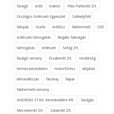
favágó
erdő
traktor
Pilisi Parkerdő Zrt.
Országos Erdészeti Egyesület
Székelyföld
falopás
tűzifa
erdőtűz
fakitermelő
OEE
erdészeti támogatás
illegális fakivágás
támogatás
erdészet
Sefag Zrt.
favágó verseny
Északerdő Zrt.
rendőrség
természetvédelem
motorfűrész
időjárás
klímaváltozás
fatolvaj
faipar
fakitermelő verseny
ANDREAS STIHL Kereskedelmi Kft.
favágás
Mecsekerdő Zrt.
Zalaerdő Zrt.