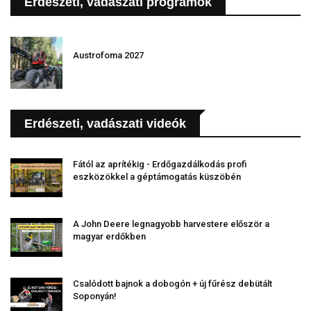
Erdészeti, vadászati programok
Austrofoma 2027
Erdészeti, vadászati videók
Fától az aprítékig - Erdőgazdálkodás profi
eszközökkel a géptámogatás küszöbén
A John Deere legnagyobb harvestere először a
magyar erdőkben
Csalódott bajnok a dobogón + új fűrész debütált
Soponyán!