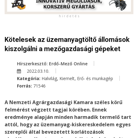
h i r d e t é s
Kötelesek az üzemanyagtöltő állomások
kiszolgálni a mezőgazdasági gépeket
Hírszerkesztő: Erdő-Mező Online
2022.03.10.
,
,
Kategória:
Halvilág
Kiemelt
Erő- és munkagép
Forrás:
71546
A Nemzeti Agrárgazdasági Kamara széles körű
felmérést végzett tagjai körében. Ennek
eredménye alapján minden harmadik termelő tart
attól, hogy az üzemanyag-kiskereskedelem egyes
szereplői által bevezetett korlátozások