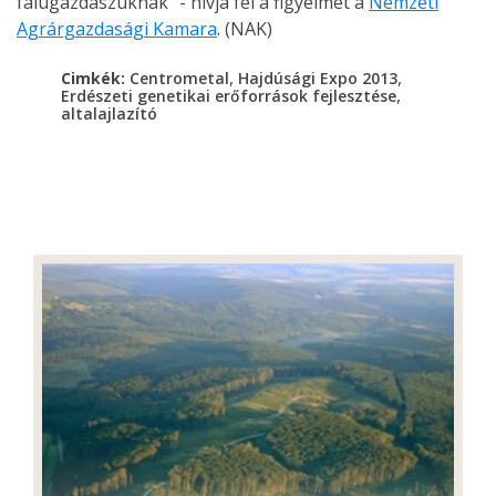
falugazdászuknak" - hívja fel a figyelmet a
Nemzeti
Agrárgazdasági Kamara
. (NAK)
,
,
Cimkék:
Centrometal
Hajdúsági Expo 2013
,
Erdészeti genetikai erőforrások fejlesztése
altalajlazító