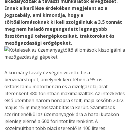
akadályozzák a tavaszi munkálatok elvégzését.
Ennek elkerülése érdekében megjelent az a
jogszabály, ami kimondja, hogy a
töltőállomásoknak ki kell szolgálniuk a 3,5 tonnát
meg nem haladó megengedett legnagyobb
össztömegű tehergépkocsikat, traktorokat és
mezőgazdasági erőgépeket.
A kormány tavaly év végén vezette be a
benzinárstopot, amelynek keretében a 95-ös
oktánszámú motorbenzin és a dízelgázolaj árát
literenként 480 forintban maximalizálták. Az intézkedés
első ütemben három hónapra szólt, majd később 2022.
május 15-ig meghosszabbításra került. Számítások
szerint enélkül az üzemanyagok ára a hazai kutakon
jelenleg elérné a 600 forintot literenként. A
közelmúltban több piaci szereplő is 100 literes