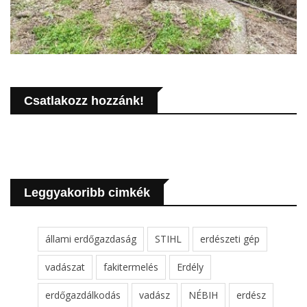
Csatlakozz hozzánk!
Leggyakoribb cimkék
állami erdőgazdaság
STIHL
erdészeti gép
vadászat
fakitermelés
Erdély
erdőgazdálkodás
vadász
NÉBIH
erdész