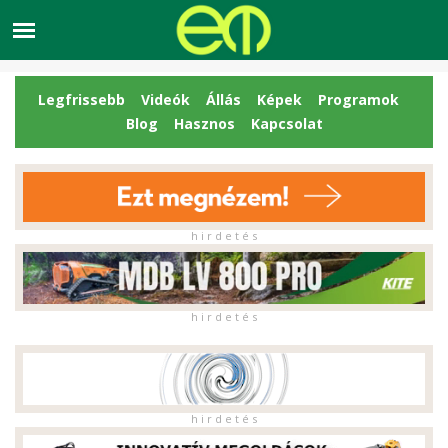
Legfrissebb
Videók
Állás
Képek
Programok
Blog
Hasznos
Kapcsolat
h i r d e t é s
h i r d e t é s
h i r d e t é s