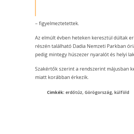
– figyelmeztetettek.
Az elmúlt évben heteken keresztül dúltak e
részén található Dadia Nemzeti Parkban óriá
pedig mintegy húszezer nyaralót és helyi lak
Szakértők szerint a rendszerint májusban k
miatt korábban érkezik.
,
,
Cimkék:
erdőtűz
Görögország
külföld