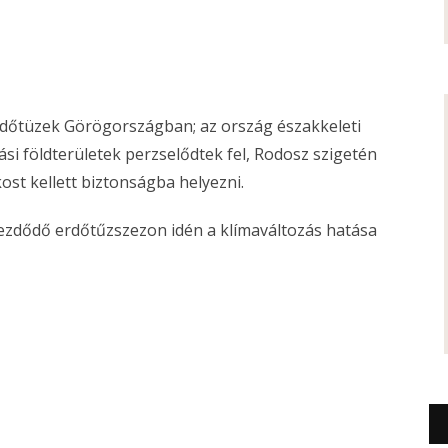
rdőtüzek Görögországban; az ország északkeleti
si földterületek perzselődtek fel, Rodosz szigetén
ost kellett biztonságba helyezni.
ezdődő erdőtűzszezon idén a klímaváltozás hatása