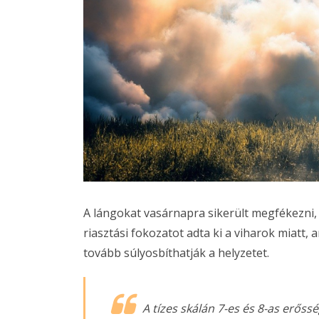
A lángokat vasárnapra sikerült megfékezni
riasztási fokozatot adta ki a viharok miatt, 
tovább súlyosbíthatják a helyzetet.
A tízes skálán 7-es és 8-as erőss