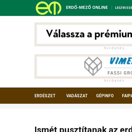
ERDŐ-MEZŐ ONLINE
LEGFRISS
h i r d e t é s
h i r d e t é s
ERDÉSZET
VADÁSZAT
GÉPINFO
FAIP
OLVASNIVALÓ
Ismét pusztítanak az e