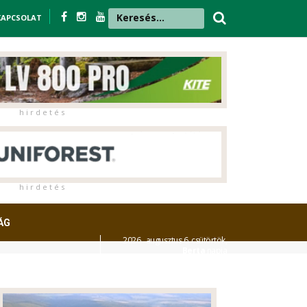
KAPCSOLAT
h i r d e t é s
h i r d e t é s
ÁG
2026. augusztus 6. csütörtök,
Berta
napja