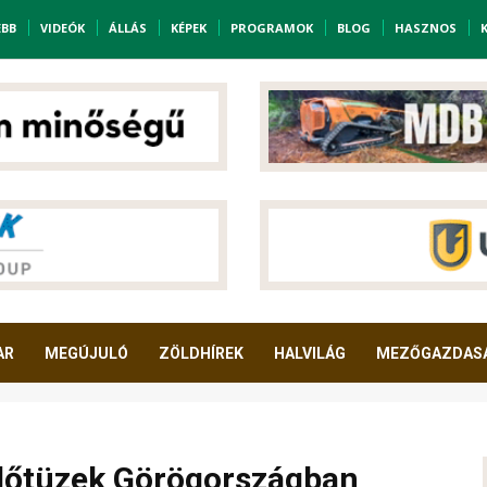
EBB
VIDEÓK
ÁLLÁS
KÉPEK
PROGRAMOK
BLOG
HASZNOS
AR
MEGÚJULÓ
ZÖLDHÍREK
HALVILÁG
MEZŐGAZDAS
rdőtüzek Görögországban