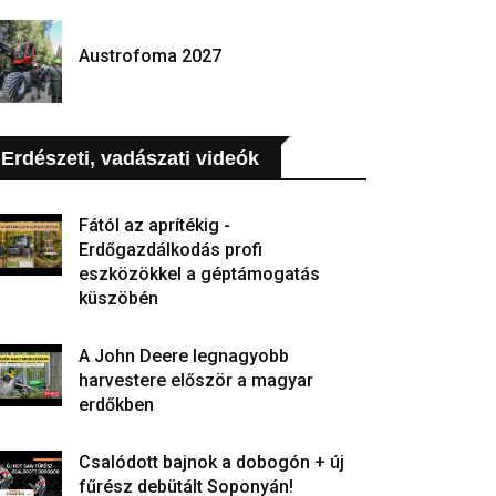
Austrofoma 2027
Erdészeti, vadászati videók
Fától az aprítékig -
Erdőgazdálkodás profi
eszközökkel a géptámogatás
küszöbén
A John Deere legnagyobb
harvestere először a magyar
erdőkben
Csalódott bajnok a dobogón + új
fűrész debütált Soponyán!