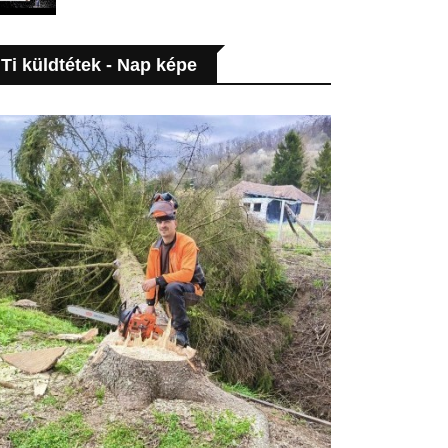
Ti küldtétek - Nap képe