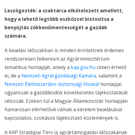
Leszögezték: a szaktárca elkötelezett amellett,
hogy a lehető legtöbb eszközzel biztosítsa a
benyújtás zökkenőmentességét a gazdák
számára.
A beadási időszakban is minden érintettnek érdemes
rendszeresen felkeresni az Agrárminisztérium
tematikus honlapját, amely a
kap.gov.hu
címen érhető
el, de a
Nemzeti Agrárgazdasági Kamara
, valamint a
Nemzeti Élelmiszerlánc-biztonsági Hivatal
honlapjai
ugyancsak a gazdálkodók következetes tájékoztatását
célozzák. Ezeken túl a Magyar Államkincstár honlapján
hamarosan elérhetővé válnak a kérelem beadásával
kapcsolatos, szokásos tájékoztató közlemények is.
A KAP Stratégiai Terv új agrártámogatási időszakának