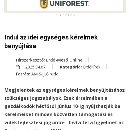
h i r d e t é s
Indul az idei egységes kérelmek
benyújtása
Hírszerkesztő: Erdő-Mező Online
2025.04.07.
Kategória:
Erdőhírek
Forrás:
AM Sajtóiroda
Megjelentek az egységes kérelmek benyújtásához
szükséges jogszabályok. Ezek értelmében a
gazdálkodók hétfőtől június 10-ig nyújthatják be
kérelmeiket minden közvetlen támogatási és
vidékfejlesztési jogcímre - hívta fel a figyelmet az