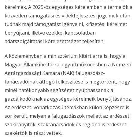
kérelmek. A 2025-ös egységes kérelemben a termelők a
közvetlen támogatási és vidékfejlesztési jogcímek után
tudnak majd támogatást igényelni, kifizetési kérelmet
benyújtani, illetve ezekkel kapcsolatban
adatszolgáltatási kötelezettséget teljesíteni.
A közleményben a minisztérium kitért arra is, hogy a
Magyar Államkincstárral együttműködésben a Nemzeti
Agrárgazdasági Kamara (NAK) falugazdász-
tanácsadóinak átfogó felkészítése is megtörtént, hogy
minél hatékonyabb segítséget nyújthassanak a
gazdálkodóknak az egységes kérelmeik benyújtásához.
Az erdészeti vonatkozású témákban külön képzésre is
sor került, melyen a falugazdászok mellett az erdészeti
szakirányítók, szaktanácsadók és regionális erdészeti
szakértők is részt vettek.