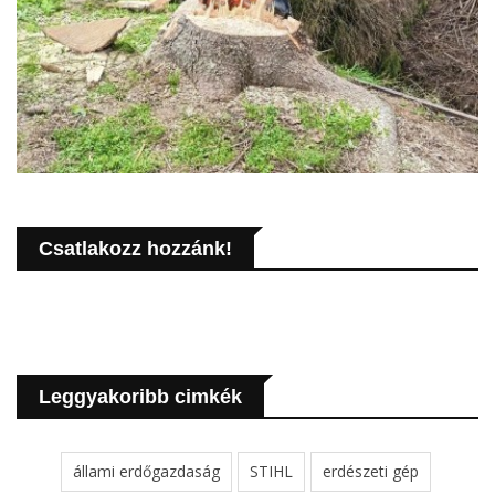
Csatlakozz hozzánk!
Leggyakoribb cimkék
állami erdőgazdaság
STIHL
erdészeti gép