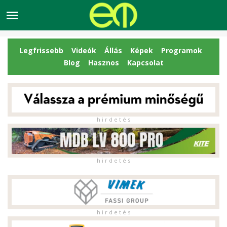
Legfrissebb
Videók
Állás
Képek
Programok
Blog
Hasznos
Kapcsolat
h i r d e t é s
h i r d e t é s
h i r d e t é s