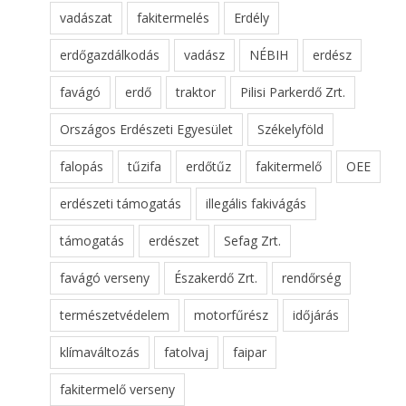
vadászat
fakitermelés
Erdély
erdőgazdálkodás
vadász
NÉBIH
erdész
favágó
erdő
traktor
Pilisi Parkerdő Zrt.
Országos Erdészeti Egyesület
Székelyföld
falopás
tűzifa
erdőtűz
fakitermelő
OEE
erdészeti támogatás
illegális fakivágás
támogatás
erdészet
Sefag Zrt.
favágó verseny
Északerdő Zrt.
rendőrség
természetvédelem
motorfűrész
időjárás
klímaváltozás
fatolvaj
faipar
fakitermelő verseny