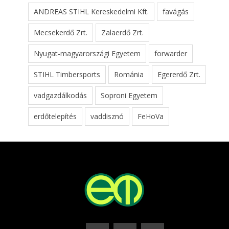
ANDREAS STIHL Kereskedelmi Kft.
favágás
Mecsekerdő Zrt.
Zalaerdő Zrt.
Nyugat-magyarországi Egyetem
forwarder
STIHL Timbersports
Románia
Egererdő Zrt.
vadgazdálkodás
Soproni Egyetem
erdőtelepítés
vaddisznó
FeHoVa