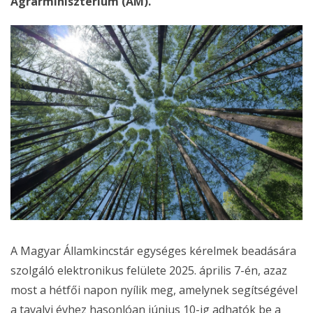
Agrárminisztérium (AM).
A Magyar Államkincstár egységes kérelmek beadására
szolgáló elektronikus felülete 2025. április 7-én, azaz
most a hétfői napon nyílik meg, amelynek segítségével
a tavalyi évhez hasonlóan június 10-ig adhatók be a