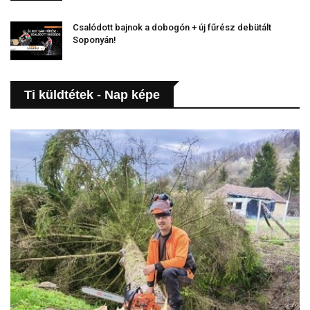
Csalódott bajnok a dobogón + új fűrész debütált
Soponyán!
Ti küldtétek - Nap képe