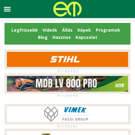
Legfrissebb
Videók
Állás
Képek
Programok
Blog
Hasznos
Kapcsolat
h i r d e t é s
h i r d e t é s
h i r d e t é s