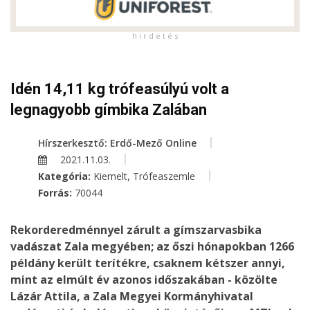
h i r d e t é s
Idén 14,11 kg trófeasúlyú volt a
legnagyobb gímbika Zalában
Hírszerkesztő: Erdő-Mező Online
2021.11.03.
,
Kategória:
Kiemelt
Trófeaszemle
Forrás:
70044
Rekorderedménnyel zárult a gímszarvasbika
vadászat Zala megyében; az őszi hónapokban 1266
példány került terítékre, csaknem kétszer annyi,
mint az elmúlt év azonos időszakában - közölte
Lázár Attila, a Zala Megyei Kormányhivatal