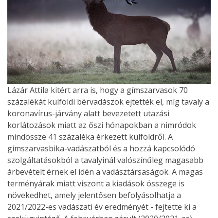
Lázár Attila kitért arra is, hogy a gímszarvasok 70
százalékát külföldi bérvadászok ejtették el, míg tavaly a
koronavírus-járvány alatt bevezetett utazási
korlátozások miatt az őszi hónapokban a nimródok
mindössze 41 százaléka érkezett külföldről. A
gímszarvasbika-vadászatból és a hozzá kapcsolódó
szolgáltatásokból a tavalyinál valószínűleg magasabb
árbevételt érnek el idén a vadásztársaságok. A magas
terményárak miatt viszont a kiadások összege is
növekedhet, amely jelentősen befolyásolhatja a
2021/2022-es vadászati év eredményét - fejtette ki a