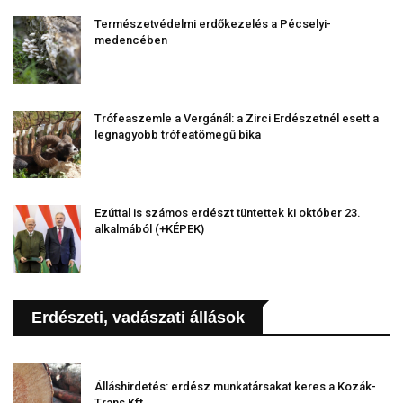
Természetvédelmi erdőkezelés a Pécselyi-
medencében
Trófeaszemle a Vergánál: a Zirci Erdészetnél esett a
legnagyobb trófeatömegű bika
Ezúttal is számos erdészt tüntettek ki október 23.
alkalmából (+KÉPEK)
Erdészeti, vadászati állások
Álláshirdetés: erdész munkatársakat keres a Kozák-
Trans Kft.