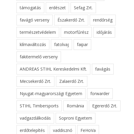
támogatás
erdészet
Sefag Zrt.
favágó verseny
Északerdő Zrt.
rendőrség
természetvédelem
motorfűrész
időjárás
klímaváltozás
fatolvaj
faipar
fakitermelő verseny
ANDREAS STIHL Kereskedelmi Kft.
favágás
Mecsekerdő Zrt.
Zalaerdő Zrt.
Nyugat-magyarországi Egyetem
forwarder
STIHL Timbersports
Románia
Egererdő Zrt.
vadgazdálkodás
Soproni Egyetem
erdőtelepítés
vaddisznó
FeHoVa