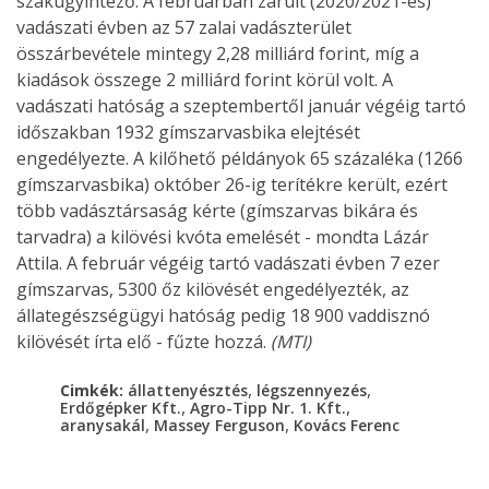
szakügyintéző. A februárban zárult (2020/2021-es)
vadászati évben az 57 zalai vadászterület
összárbevétele mintegy 2,28 milliárd forint, míg a
kiadások összege 2 milliárd forint körül volt. A
vadászati hatóság a szeptembertől január végéig tartó
időszakban 1932 gímszarvasbika elejtését
engedélyezte. A kilőhető példányok 65 százaléka (1266
gímszarvasbika) október 26-ig terítékre került, ezért
több vadásztársaság kérte (gímszarvas bikára és
tarvadra) a kilövési kvóta emelését - mondta Lázár
Attila. A február végéig tartó vadászati évben 7 ezer
gímszarvas, 5300 őz kilövését engedélyezték, az
állategészségügyi hatóság pedig 18 900 vaddisznó
kilövését írta elő - fűzte hozzá.
(MTI)
,
,
Cimkék:
állattenyésztés
légszennyezés
,
,
Erdőgépker Kft.
Agro-Tipp Nr. 1. Kft.
,
,
aranysakál
Massey Ferguson
Kovács Ferenc