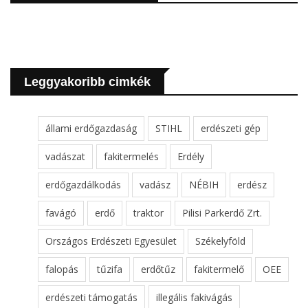
Leggyakoribb cimkék
állami erdőgazdaság
STIHL
erdészeti gép
vadászat
fakitermelés
Erdély
erdőgazdálkodás
vadász
NÉBIH
erdész
favágó
erdő
traktor
Pilisi Parkerdő Zrt.
Országos Erdészeti Egyesület
Székelyföld
falopás
tűzifa
erdőtűz
fakitermelő
OEE
erdészeti támogatás
illegális fakivágás