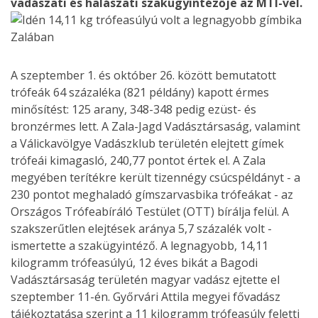
vadászati és halászati szakügyintézője az MTI-vel.
A szeptember 1. és október 26. között bemutatott
trófeák 64 százaléka (821 példány) kapott érmes
minősítést: 125 arany, 348-348 pedig ezüst- és
bronzérmes lett. A Zala-Jagd Vadásztársaság, valamint
a Válickavölgye Vadászklub területén elejtett gímek
trófeái kimagasló, 240,77 pontot értek el. A Zala
megyében terítékre került tizennégy csúcspéldányt - a
230 pontot meghaladó gímszarvasbika trófeákat - az
Országos Trófeabíráló Testület (OTT) bírálja felül. A
szakszerűtlen elejtések aránya 5,7 százalék volt -
ismertette a szakügyintéző. A legnagyobb, 14,11
kilogramm trófeasúlyú, 12 éves bikát a Bagodi
Vadásztársaság területén magyar vadász ejtette el
szeptember 11-én. Győrvári Attila megyei fővadász
tájékoztatása szerint a 11 kilogramm trófeasúly feletti