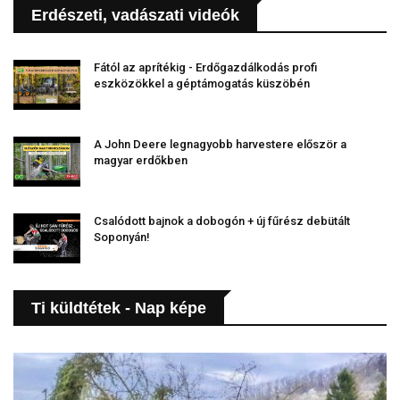
Erdészeti, vadászati videók
Fától az aprítékig - Erdőgazdálkodás profi
eszközökkel a géptámogatás küszöbén
A John Deere legnagyobb harvestere először a
magyar erdőkben
Csalódott bajnok a dobogón + új fűrész debütált
Soponyán!
Ti küldtétek - Nap képe