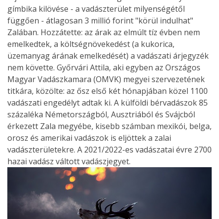
gímbika kilövése - a vadászterület milyenségétől
függően - átlagosan 3 millió forint "körül indulhat"
Zalában. Hozzátette: az árak az elmúlt tíz évben nem
emelkedtek, a költségnövekedést (a kukorica,
üzemanyag árának emelkedését) a vadászati árjegyzék
nem követte. Győrvári Attila, aki egyben az Országos
Magyar Vadászkamara (OMVK) megyei szervezetének
titkára, közölte: az ősz első két hónapjában közel 1100
vadászati engedélyt adtak ki. A külföldi bérvadászok 85
százaléka Németországból, Ausztriából és Svájcból
érkezett Zala megyébe, kisebb számban mexikói, belga,
orosz és amerikai vadászok is eljöttek a zalai
vadászterületekre. A 2021/2022-es vadászatai évre 2700
hazai vadász váltott vadászjegyet.