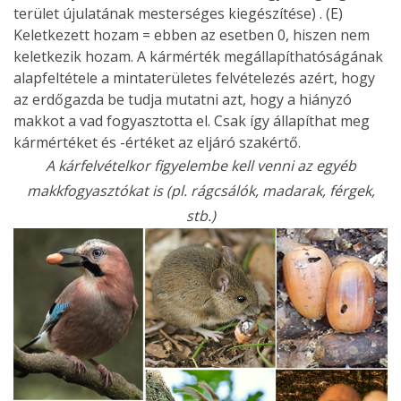
terület újulatának mesterséges kiegészítése) . (E)
Keletkezett hozam = ebben az esetben 0, hiszen nem
keletkezik hozam. A kármérték megállapíthatóságának
alapfeltétele a mintaterületes felvételezés azért, hogy
az erdőgazda be tudja mutatni azt, hogy a hiányzó
makkot a vad fogyasztotta el. Csak így állapíthat meg
kármértéket és -értéket az eljáró szakértő.
A kárfelvételkor figyelembe kell venni az egyéb
makkfogyasztókat is (pl. rágcsálók, madarak, férgek,
stb.)