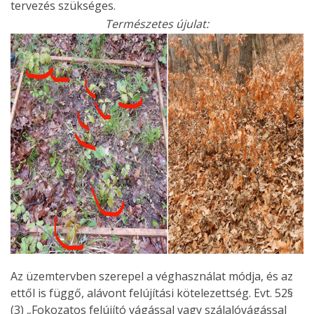
tervezés szükséges.
Természetes újulat:
Az üzemtervben szerepel a véghasználat módja, és az
ettől is függő, alávont felújítási kötelezettség. Evt. 52§
(3) „Fokozatos felújító vágással vagy szálalóvágással