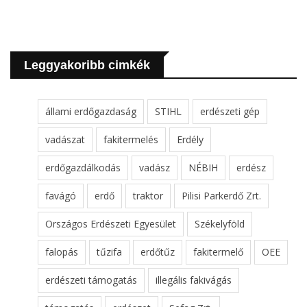
Leggyakoribb cimkék
állami erdőgazdaság
STIHL
erdészeti gép
vadászat
fakitermelés
Erdély
erdőgazdálkodás
vadász
NÉBIH
erdész
favágó
erdő
traktor
Pilisi Parkerdő Zrt.
Országos Erdészeti Egyesület
Székelyföld
falopás
tűzifa
erdőtűz
fakitermelő
OEE
erdészeti támogatás
illegális fakivágás