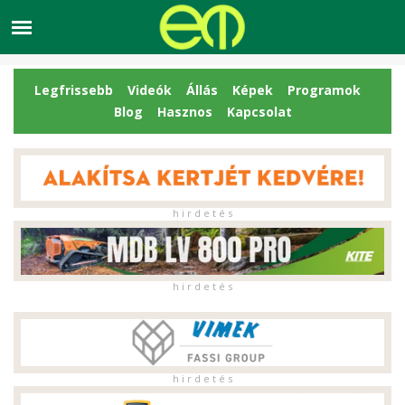
Legfrissebb
Videók
Állás
Képek
Programok
Blog
Hasznos
Kapcsolat
h i r d e t é s
h i r d e t é s
h i r d e t é s