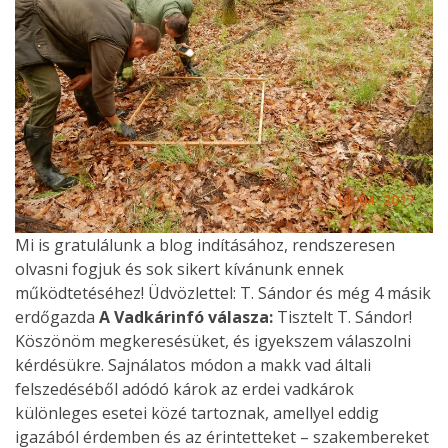
Mi is gratulálunk a blog indításához, rendszeresen
olvasni fogjuk és sok sikert kívánunk ennek
működtetéséhez! Üdvözlettel: T. Sándor és még 4 másik
erdőgazda
A Vadkárinfó válasza:
Tisztelt T. Sándor!
Köszönöm megkeresésüket, és igyekszem válaszolni
kérdésükre. Sajnálatos módon a makk vad általi
felszedéséből adódó károk az erdei vadkárok
különleges esetei közé tartoznak, amellyel eddig
igazából érdemben és az érintetteket – szakembereket