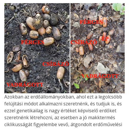
Azokban az erdőállományokban, ahol ezt a legolcsóbb
felújítási módot alkalmazni szeretnénk, és tudjuk is, és
ezzel genetikailag is nagy értéket képviselő erdőket
szeretnénk létrehozni, az esetben a jó makktermés
ciklikusságát figyelembe vevő, átgondolt erdőművelési