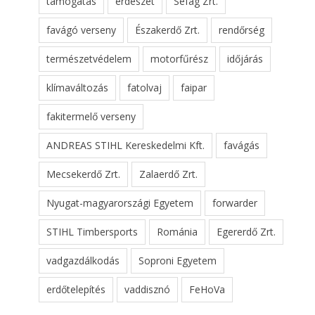
támogatás
erdészet
Sefag Zrt.
favágó verseny
Északerdő Zrt.
rendőrség
természetvédelem
motorfűrész
időjárás
klímaváltozás
fatolvaj
faipar
fakitermelő verseny
ANDREAS STIHL Kereskedelmi Kft.
favágás
Mecsekerdő Zrt.
Zalaerdő Zrt.
Nyugat-magyarországi Egyetem
forwarder
STIHL Timbersports
Románia
Egererdő Zrt.
vadgazdálkodás
Soproni Egyetem
erdőtelepítés
vaddisznó
FeHoVa