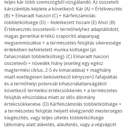
teljes kár több szemszögből vizsgálandó. Az összetett
kárszámítás képlete a következő: Kár (A) = Értékvesztés
(B) + Elmaradt haszon (C) + Kárfelszámolás
többletköltsége (D) – Keletkezett hozam (E) Ahol: (B)
Értékvesztés összetevői = termőhelyhez adaptálódott,
magas genetikai értékű szaporító alapanyag
megsemmisülése + a természetes felújítás sikeressége
érdekében befektetett munka költségei (pl.
fahasználati többletköltség). (C) Elmaradt haszon
összetevői = növedék hiány (esetleg egy egész
magtermési ciklus, 2-5 év kimaradása) + maghiány
miatt esetlegesen bekövetkező kényszerű fafajváltás
és a termőhelyi potenciál kihasználatlanságából
következő termelési értékcsökkenés + a természetes
felújítás elhúzódása miatt az idős állomány
értékcsökkenése. (D) Kárfelszámolás többletköltsége =
a természetes felújítás helyett elvégzendő mesterséges
kiegészítés, vagy teljes ültetés többletköltsége
(állomány alatt alávetés, aláültetés, vagy a végvágott