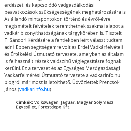
erdészeti és kapcsolódó vadgazdálkodási
beavatkozások szükségességének meghatározására is.
Az állandó mintapontokon történő és évről-évre
megismételt felvételek teremthetnek szakmai alapot a
vadkár bizonyíthatóságának tárgykörében is. Tisztelt
T. Sándor! Kérdésére a fentiekben leírt választ tudtam
adni. Ebben segítségemre volt az Erdei Vadkárfelvételi
és Értékelési Útmutató tervezete, amelyben az általam
is felhasznált részek valószínű véglegesítésre fognak
kerülni. Ez a tervezet és az Egységes Mezőgazdasági
Vadkárfelmérési Útmutató tervezete a vadkarinfo.hu
blogról már most is letölthető. Üdvözlettel: Prencsok
János (
vadkarinfo.hu
)
,
,
Cimkék:
Volkswagen
Jaguar
Magyar Solymász
,
Egyesület
Forestdepo Kft.