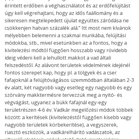
érintett erdőben a véghasználatot és az erdőfelújítást
úgy kell végrehajtani, hogy az idős faállomány és a
sikeresen megtelepedett újulat együttes záródása ne
csökkenjen hatvan százalék alá.” Itt most nem kívánok
mélyebben belemenni a szakmai munkába, felújítási
módokba, stb., mivel esetünkben az a fontos, hogy a
kivitelezési módtól függően hosszabb vagy rövidebb
ideig védeni kell a lehullott makkot a vad általi
felszedéstől. Az alávont területek védelmének idejénél
fontos szerepet kap, hogy pl. a tölgyek és a cser
fafajoknál a felújítóvágásos üzemmódban általában 2-3
év alatt, két nagyobb vagy esetleg egy nagyobb és egy
szórvány makktermésre tervezzük meg a nyitó- és
végvágást, ugyanez a bükk fafajnál egy-egy
területrészen 4-6 év. Vadkár megelőzési módok többek
között: a kerítések (kivitelezéstől függően kisebb vagy
nagyobb területek körbekerítése), a vegyszerek,
riasztó eszközök, a vadkárelhárító vadászatok, az