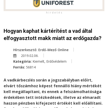
h i r d e t é s
Hogyan kaphat kártérítést a vad által
elfogyasztott makk miatt az erdőgazda?
Hírszerkesztő: Erdő-Mező Online
2019.02.06.
,
Kategória:
Kiemelt
Erdővédelem
Forrás:
56814
A vadkárbecslés során a jogszabályban előírt,
elvárt tőszámhoz képest fennálló hiány mértékét
kell megállapítani, és ennek a felszámolhatósága
érdekében tett intézkedések, illetve az elmaradt
haszon pénzben kifejezett értékét kell előállítani.