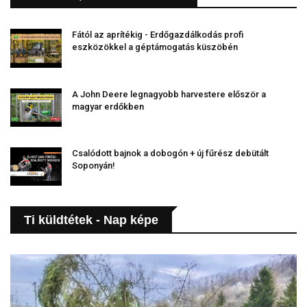
Fától az aprítékig - Erdőgazdálkodás profi
eszközökkel a géptámogatás küszöbén
A John Deere legnagyobb harvestere először a
magyar erdőkben
Csalódott bajnok a dobogón + új fűrész debütált
Soponyán!
Ti küldtétek - Nap képe