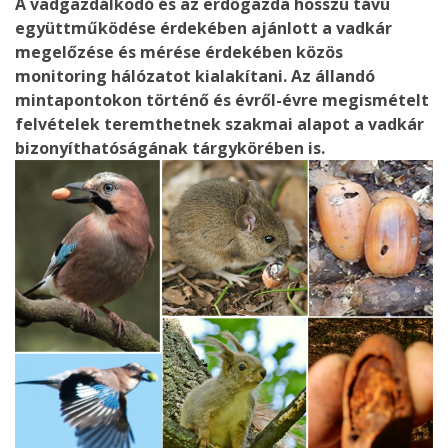
A vadgazdálkodó és az erdőgazda hosszú távú
együttműködése érdekében ajánlott a vadkár
megelőzése és mérése érdekében közös
monitoring hálózatot kialakítani. Az állandó
mintapontokon történő és évről-évre megismételt
felvételek teremthetnek szakmai alapot a vadkár
bizonyíthatóságának tárgykörében is.