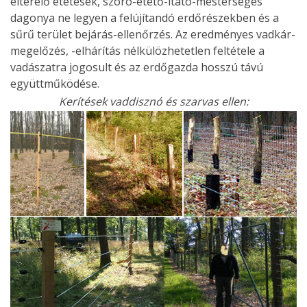
elterelő etetések, szóró-etető-itató-mesterséges
dagonya ne legyen a felújítandó erdőrészekben és a
sűrű terület bejárás-ellenőrzés. Az eredményes vadkár-
megelőzés, -elhárítás nélkülözhetetlen feltétele a
vadászatra jogosult és az erdőgazda hosszú távú
együttműködése.
Kerítések vaddisznó és szarvas ellen: