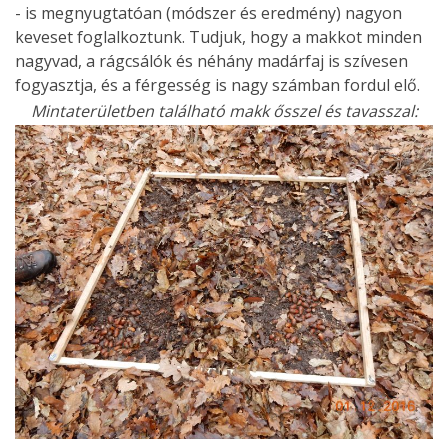
- is megnyugtatóan (módszer és eredmény) nagyon
keveset foglalkoztunk. Tudjuk, hogy a makkot minden
nagyvad, a rágcsálók és néhány madárfaj is szívesen
fogyasztja, és a férgesség is nagy számban fordul elő.
Mintaterületben található makk ősszel és tavasszal: