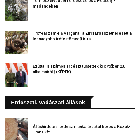
Természetvédelmi erdőkezelés a Pécselyi-
medencében
Trófeaszemle a Vergánál: a Zirci Erdészetnél esett a
legnagyobb trófeatömegű bika
Ezúttal is számos erdészt tüntettek ki október 23.
alkalmából (+KÉPEK)
Erdészeti, vadászati állások
Álláshirdetés: erdész munkatársakat keres a Kozák-
Trans Kft.