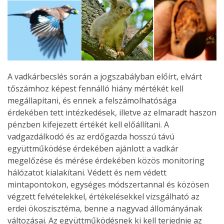
A vadkárbecslés során a jogszabályban előírt, elvárt
tőszámhoz képest fennálló hiány mértékét kell
megállapítani, és ennek a felszámolhatósága
érdekében tett intézkedések, illetve az elmaradt haszon
pénzben kifejezett értékét kell előállítani. A
vadgazdálkodó és az erdőgazda hosszú távú
együttműködése érdekében ajánlott a vadkár
megelőzése és mérése érdekében közös monitoring
hálózatot kialakítani. Védett és nem védett
mintapontokon, egységes módszertannal és közösen
végzett felvételekkel, értékelésekkel vizsgálható az
erdei ökoszisztéma, benne a nagyvad állományának
változásai. Az együttműködésnek ki kell terjednie az