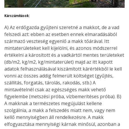
Kárszámítások:
A) Az erdőgazda gyűjteni szeretné a makkot, de a vad
felszedi azt: ebben az esetben ennek elmaradásából
származó veszteség egyenlő a makk tőárával. Itt
mintaterületeket kell kijelölni, és azonos módszerrel
értékelni a károsított és a vadkártól mentes területeket
(db/m2, kg/m2, kg/mintaterület) majd az itt kapott
adatok felhasználásával kiszámított kárértékből le kell
vonni az összes addig felmerült költséget (gyűjtés,
szállítás, forgatás, tárolás, rakodás, stb.) A
mintavételnél csak az egészséges makk vehető
figyelembe (metszési próba, vízbemerítéses próba). B)
A makknak a természetes megújulást kellene
szolgálnia, a makk a felszedés miatt nem, vagy nem
kellő mennyiségben áll rendelkezésre. A makk
elfogyasztása mennyiségi kárnak minősül, azonban a