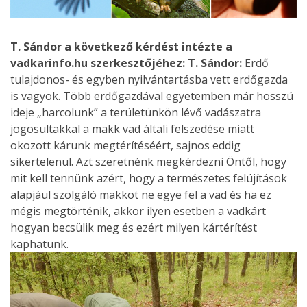
T. Sándor a következő kérdést intézte a
vadkarinfo.hu szerkesztőjéhez:
T. Sándor:
Erdő
tulajdonos- és egyben nyilvántartásba vett erdőgazda
is vagyok. Több erdőgazdával egyetemben már hosszú
ideje „harcolunk” a területünkön lévő vadászatra
jogosultakkal a makk vad általi felszedése miatt
okozott kárunk megtérítéséért, sajnos eddig
sikertelenül. Azt szeretnénk megkérdezni Öntől, hogy
mit kell tennünk azért, hogy a természetes felújítások
alapjául szolgáló makkot ne egye fel a vad és ha ez
mégis megtörténik, akkor ilyen esetben a vadkárt
hogyan becsülik meg és ezért milyen kártérítést
kaphatunk.