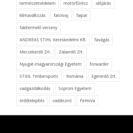
természetvédelem
motorfűrész
időjárás
klímaváltozás
fatolvaj
faipar
fakitermelő verseny
ANDREAS STIHL Kereskedelmi Kft.
favágás
Mecsekerdő Zrt.
Zalaerdő Zrt.
Nyugat-magyarországi Egyetem
forwarder
STIHL Timbersports
Románia
Egererdő Zrt.
vadgazdálkodás
Soproni Egyetem
erdőtelepítés
vaddisznó
FeHoVa