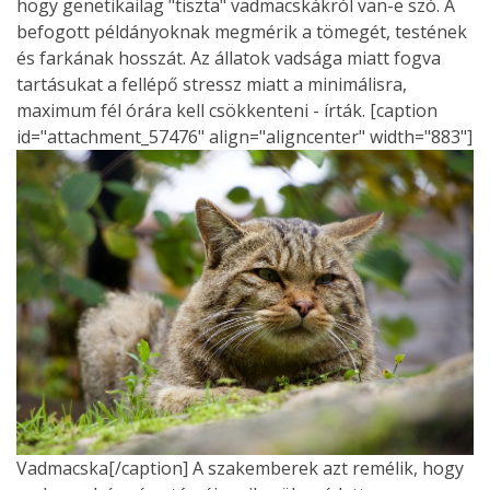
hogy genetikailag "tiszta" vadmacskákról van-e szó. A
befogott példányoknak megmérik a tömegét, testének
és farkának hosszát. Az állatok vadsága miatt fogva
tartásukat a fellépő stressz miatt a minimálisra,
maximum fél órára kell csökkenteni - írták. [caption
id="attachment_57476" align="aligncenter" width="883"]
Vadmacska[/caption] A szakemberek azt remélik, hogy