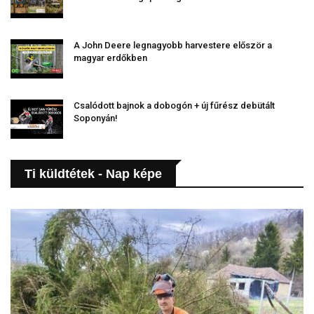
A John Deere legnagyobb harvestere először a
magyar erdőkben
Csalódott bajnok a dobogón + új fűrész debütált
Soponyán!
Ti küldtétek - Nap képe