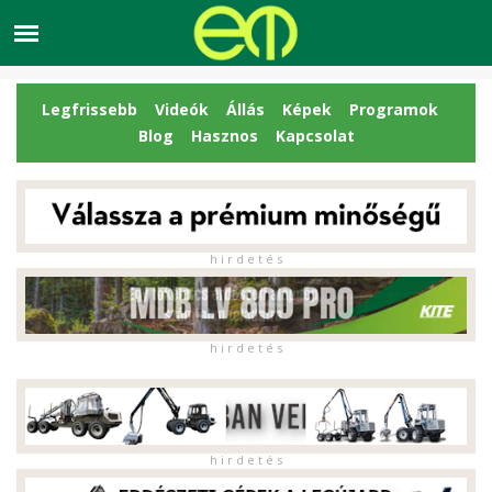
Legfrissebb
Videók
Állás
Képek
Programok
Blog
Hasznos
Kapcsolat
h i r d e t é s
h i r d e t é s
h i r d e t é s