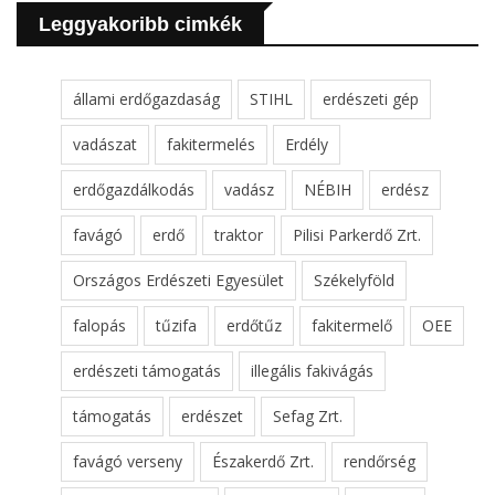
Leggyakoribb cimkék
állami erdőgazdaság
STIHL
erdészeti gép
vadászat
fakitermelés
Erdély
erdőgazdálkodás
vadász
NÉBIH
erdész
favágó
erdő
traktor
Pilisi Parkerdő Zrt.
Országos Erdészeti Egyesület
Székelyföld
falopás
tűzifa
erdőtűz
fakitermelő
OEE
erdészeti támogatás
illegális fakivágás
támogatás
erdészet
Sefag Zrt.
favágó verseny
Északerdő Zrt.
rendőrség