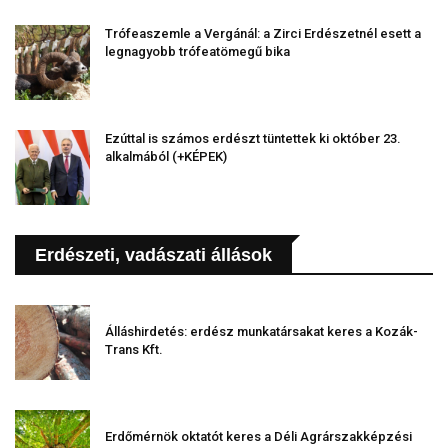
Trófeaszemle a Vergánál: a Zirci Erdészetnél esett a
legnagyobb trófeatömegű bika
Ezúttal is számos erdészt tüntettek ki október 23.
alkalmából (+KÉPEK)
Erdészeti, vadászati állások
Álláshirdetés: erdész munkatársakat keres a Kozák-
Trans Kft.
Erdőmérnök oktatót keres a Déli Agrárszakképzési