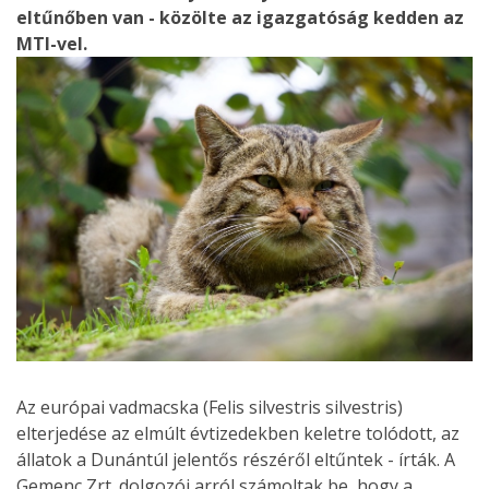
eltűnőben van - közölte az igazgatóság kedden az
MTI-vel.
Az európai vadmacska (Felis silvestris silvestris)
elterjedése az elmúlt évtizedekben keletre tolódott, az
állatok a Dunántúl jelentős részéről eltűntek - írták. A
Gemenc Zrt. dolgozói arról számoltak be, hogy a