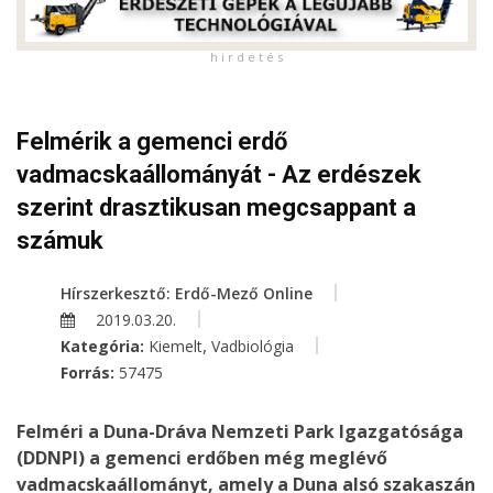
h i r d e t é s
Felmérik a gemenci erdő
vadmacskaállományát - Az erdészek
szerint drasztikusan megcsappant a
számuk
Hírszerkesztő: Erdő-Mező Online
2019.03.20.
,
Kategória:
Kiemelt
Vadbiológia
Forrás:
57475
Felméri a Duna-Dráva Nemzeti Park Igazgatósága
(DDNPI) a gemenci erdőben még meglévő
vadmacskaállományt, amely a Duna alsó szakaszán