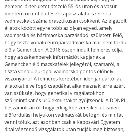
gemenci árterületet átszelő 55-ös úton és a vasút
mentén történt elütések tapasztalatai szerint a
vadmacskák száma drasztikusan csökkent. Az elgázolt
állatok között egyre több az olyan egyed, amely
vadmacska és házimacska párzásából született. Félő,
hogy tiszta vonalú európai vadmacska már nem fordul
elő a Gemencben. A 2018 őszén indult felmérés célja,
hogy a szakemberek információt kapjanak a
Gemencben élő macskafélék jellegéről, számáról, a
tiszta vonalú európai vadmacska pontos élőhelyi
viszonyairól. A felmérés keretében idén januártól az
állatokat élve fogó csapdákat alkalmaznak; erre azért
van szükség, hogy genetikai vizsgálatokhoz
szőrmintákat és ürülékmintákat gyűjtsenek. A DDNPI
beszámolt arról, hogy eddig kétszer sikerült ismert
előfordulási helyükön vadmacskát befogni és mintát
venni tőlük, azt azonban csak a Kaposvári Egyetem
által végzendő vizsgálatok után tudják meg biztosan,