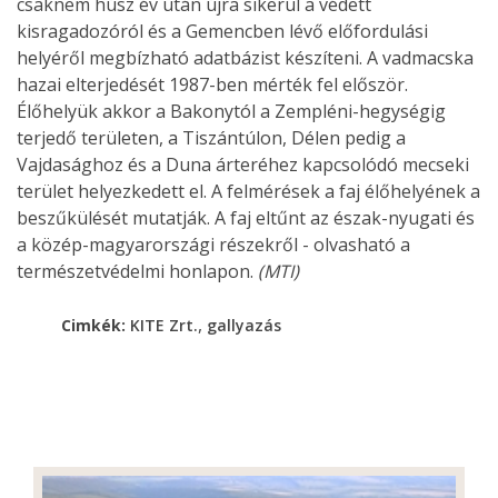
csaknem húsz év után újra sikerül a védett
kisragadozóról és a Gemencben lévő előfordulási
helyéről megbízható adatbázist készíteni. A vadmacska
hazai elterjedését 1987-ben mérték fel először.
Élőhelyük akkor a Bakonytól a Zempléni-hegységig
terjedő területen, a Tiszántúlon, Délen pedig a
Vajdasághoz és a Duna árteréhez kapcsolódó mecseki
terület helyezkedett el. A felmérések a faj élőhelyének a
beszűkülését mutatják. A faj eltűnt az észak-nyugati és
a közép-magyarországi részekről - olvasható a
természetvédelmi honlapon.
(MTI)
,
Cimkék:
KITE Zrt.
gallyazás