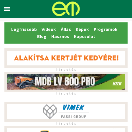
Legfrissebb
Videók
Állás
Képek
Programok
Blog
Hasznos
Kapcsolat
h i r d e t é s
h i r d e t é s
h i r d e t é s