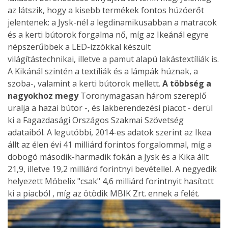
az látszik, hogy a kisebb termékek fontos húzóerőt
jelentenek: a Jysk-nél a legdinamikusabban a matracok
és a kerti bútorok forgalma nő, míg az Ikeánál egyre
népszerűbbek a LED-izzókkal készült
világítástechnikai, illetve a pamut alapú lakástextíliák is.
A Kikánál szintén a textíliák és a lámpák húznak, a
szoba-, valamint a kerti bútorok mellett.
A többség a
nagyokhoz megy
Toronymagasan három szereplő
uralja a hazai bútor -, és lakberendezési piacot - derül
ki a Fagazdasági Országos Szakmai Szövetség
adataiból. A legutóbbi, 2014-es adatok szerint az Ikea
állt az élen évi 41 milliárd forintos forgalommal, míg a
dobogó második-harmadik fokán a Jysk és a Kika állt
21,9, illetve 19,2 milliárd forintnyi bevétellel. A negyedik
helyezett Möbelix "csak" 4,6 milliárd forintnyit hasított
ki a piacból , míg az ötödik MBIK Zrt. ennek a felét.