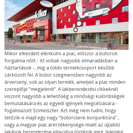
Mikor elkezdett élénkülni a piac, először a bútorok
forgalma nőtt - itt voltak nagyobb elmaradásban a
háztartások -, míg a többi termékcsoport később
zárkózott fel. A bútor szegmensben nagyobb az
árverseny, sok az olyan termék, amelyet a piac minden
szereplője "megjelenít". A lakberendezési cikkeknél
viszont nagyobb a lehetőség a minőségi különbségek
bemutatására és az egyedi igények megcélzására -
fogalmazott Szimeiszter. Azt még nem tudni, hogy
tetőzik-e majd egy nagy "bútorcsere-konjunktúra" ,
vagy a magyar piac árérzékenysége miatt az új(abb)
lakások berendezése elnyújtva történik meg. Jelenleg