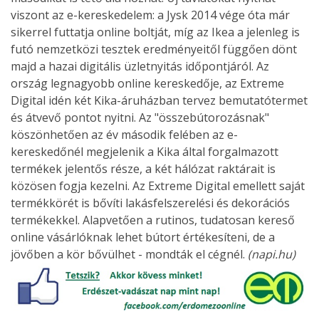
viszont az e-kereskedelem: a Jysk 2014 vége óta már
sikerrel futtatja online boltját, míg az Ikea a jelenleg is
futó nemzetközi tesztek eredményeitől függően dönt
majd a hazai digitális üzletnyitás időpontjáról. Az
ország legnagyobb online kereskedője, az Extreme
Digital idén két Kika-áruházban tervez bemutatótermet
és átvevő pontot nyitni. Az "összebútorozásnak"
köszönhetően az év második felében az e-
kereskedőnél megjelenik a Kika által forgalmazott
termékek jelentős része, a két hálózat raktárait is
közösen fogja kezelni. Az Extreme Digital emellett saját
termékkörét is bővíti lakásfelszerelési és dekorációs
termékekkel. Alapvetően a rutinos, tudatosan kereső
online vásárlóknak lehet bútort értékesíteni, de a
jövőben a kör bővülhet - mondták el cégnél.
(napi.hu)