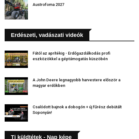
Austrofoma 2027
Erdészeti, vadászati videók
Fától az aprítékig - Erdőgazdálkodás profi
eszközökkel a géptámogatás küszöbén
A John Deere legnagyobb harvestere először a
magyar erdőkben
Csalódott bajnok a dobogón + új fűrész debütált
Soponyán!
Ti küldtétek - Nap képe