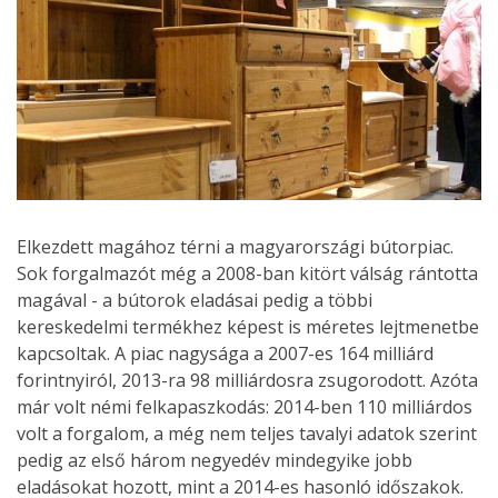
Elkezdett magához térni a magyarországi bútorpiac.
Sok forgalmazót még a 2008-ban kitört válság rántotta
magával - a bútorok eladásai pedig a többi
kereskedelmi termékhez képest is méretes lejtmenetbe
kapcsoltak. A piac nagysága a 2007-es 164 milliárd
forintnyiról, 2013-ra 98 milliárdosra zsugorodott. Azóta
már volt némi felkapaszkodás: 2014-ben 110 milliárdos
volt a forgalom, a még nem teljes tavalyi adatok szerint
pedig az első három negyedév mindegyike jobb
eladásokat hozott, mint a 2014-es hasonló időszakok.