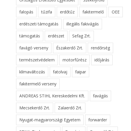
falopás
tűzifa
erdőtűz
fakitermelő
OEE
erdészeti támogatás
illegális fakivágás
támogatás
erdészet
Sefag Zrt.
favágó verseny
Északerdő Zrt.
rendőrség
természetvédelem
motorfűrész
időjárás
klímaváltozás
fatolvaj
faipar
fakitermelő verseny
ANDREAS STIHL Kereskedelmi Kft.
favágás
Mecsekerdő Zrt.
Zalaerdő Zrt.
Nyugat-magyarországi Egyetem
forwarder