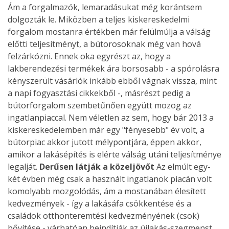
Ám a forgalmazók, lemaradásukat még korántsem
dolgozták le. Miközben a teljes kiskereskedelmi
forgalom mostanra értékben már felülmúlja a válság
előtti teljesítményt, a bútorosoknak még van hová
felzárkózni. Ennek oka egyrészt az, hogy a
lakberendezési termékek ára borsosabb - a spórolásra
kényszerült vásárlók inkább ebből vágnak vissza, mint
a napi fogyasztási cikkekből -, másrészt pedig a
bútorforgalom szembetűnően együtt mozog az
ingatlanpiaccal. Nem véletlen az sem, hogy bár 2013 a
kiskereskedelemben már egy "fényesebb" év volt, a
bútorpiac akkor jutott mélypontjára, éppen akkor,
amikor a lakásépítés is elérte válság utáni teljesítménye
legalját.
Derűsen látják a közeljövőt
Az elmúlt egy-
két évben még csak a használt ingatlanok piacán volt
komolyabb mozgolódás, ám a mostanában élesített
kedvezmények - így a lakásáfa csökkentése és a
családok otthonteremtési kedvezményének (csok)
bővítése - várhatóan beindítják az újlakás-szegmenst