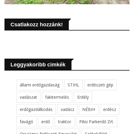
Csatlakozz hozzánk!
Leggyakoribb cimkék
állami erdőgazdaság
STIHL
erdészeti gép
vadászat
fakitermelés
Erdély
erdőgazdálkodás
vadász
NÉBIH
erdész
favágó
erdő
traktor
Pilisi Parkerdő Zrt.
Országos Erdészeti Egyesület
Székelyföld