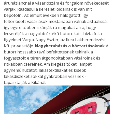
áruházláncnál a vásárlószám és forgalom növekedését
várják. Ráadásul a keresleti oldalnak is van mit
bepótolni. Az elmúlt években halogatott, így
feltorlódott vásárlások mostanában válnak aktuálissá,
így egyre többen szánják rá magukat arra, hogy
lecseréljék a nagyobb értékű bútorokat - hívta fel a
figyelmet Varga-Nagy Eszter, az Ikea Lakberendezési
Kft. pr-vezetője.
Nagyberuházás a háztartásoknak
A
bútort hosszabb távú befektetésnek tekintik a
fogyasztók: e téren átgondoltabban vásárolnak és
ritkábban cserélnek. Ám kiegészítőket: lámpát,
ágyneműhuzatot, lakástextíliákat és kisebb
lakásdíszeket sokkal gyakrabban vesznek -
tapasztalják a Kikánál.