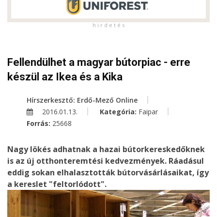
h i r d e t é s
Fellendülhet a magyar bútorpiac - erre
készül az Ikea és a Kika
Hírszerkesztő: Erdő-Mező Online
2016.01.13.
Kategória:
Faipar
Forrás:
25668
Nagy lökés adhatnak a hazai bútorkereskedőknek
is az új otthonteremtési kedvezmények. Ráadásul
eddig sokan elhalasztották bútorvásárlásaikat, így
a kereslet "feltorlódott".