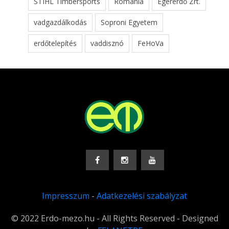
STIHL Timbersports
Románia
Egererdő Zrt.
vadgazdálkodás
Soproni Egyetem
erdőtelepítés
vaddisznó
FeHoVa
Impresszum
-
Adatkezelési szabályzat
© 2022 Erdo-mezo.hu - All Rights Reserved - Designed