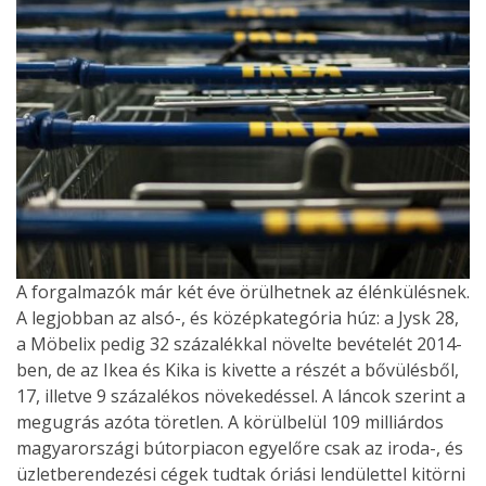
A forgalmazók már két éve örülhetnek az élénkülésnek.
A legjobban az alsó-, és középkategória húz: a Jysk 28,
a Möbelix pedig 32 százalékkal növelte bevételét 2014-
ben, de az Ikea és Kika is kivette a részét a bővülésből,
17, illetve 9 százalékos növekedéssel. A láncok szerint a
megugrás azóta töretlen. A körülbelül 109 milliárdos
magyarországi bútorpiacon egyelőre csak az iroda-, és
üzletberendezési cégek tudtak óriási lendülettel kitörni