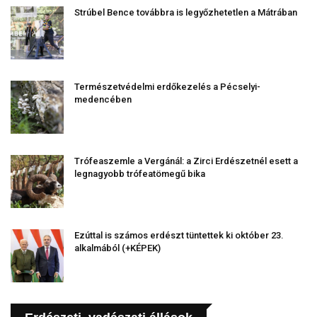
Strúbel Bence továbbra is legyőzhetetlen a Mátrában
Természetvédelmi erdőkezelés a Pécselyi-
medencében
Trófeaszemle a Vergánál: a Zirci Erdészetnél esett a
legnagyobb trófeatömegű bika
Ezúttal is számos erdészt tüntettek ki október 23.
alkalmából (+KÉPEK)