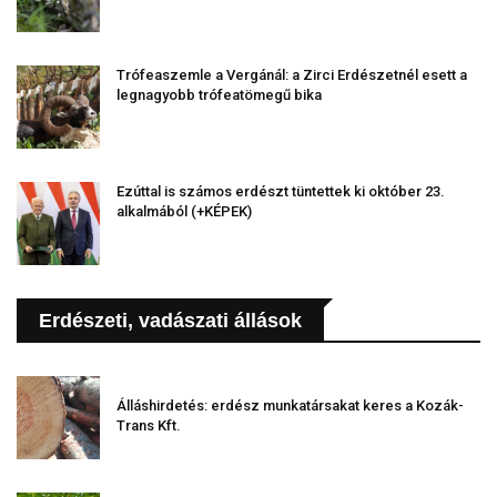
Trófeaszemle a Vergánál: a Zirci Erdészetnél esett a
legnagyobb trófeatömegű bika
Ezúttal is számos erdészt tüntettek ki október 23.
alkalmából (+KÉPEK)
Erdészeti, vadászati állások
Álláshirdetés: erdész munkatársakat keres a Kozák-
Trans Kft.