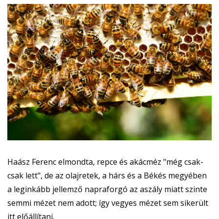
Haász Ferenc elmondta, repce és akácméz "még csak-
csak lett", de az olajretek, a hárs és a Békés megyében
a leginkább jellemző napraforgó az aszály miatt szinte
semmi mézet nem adott; így vegyes mézet sem sikerült
itt előállítani.