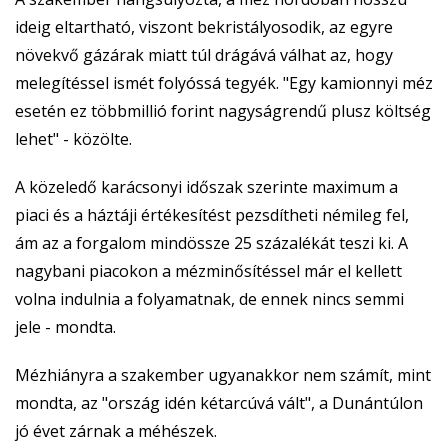
ideig eltartható, viszont bekristályosodik, az egyre
növekvő gázárak miatt túl drágává válhat az, hogy
melegítéssel ismét folyóssá tegyék. "Egy kamionnyi méz
esetén ez többmillió forint nagyságrendű plusz költség
lehet" - közölte.
A közeledő karácsonyi időszak szerinte maximum a
piaci és a háztáji értékesítést pezsdítheti némileg fel,
ám az a forgalom mindössze 25 százalékát teszi ki. A
nagybani piacokon a mézminősítéssel már el kellett
volna indulnia a folyamatnak, de ennek nincs semmi
jele - mondta.
Mézhiányra a szakember ugyanakkor nem számít, mint
mondta, az "ország idén kétarcúvá vált", a Dunántúlon
jó évet zárnak a méhészek.