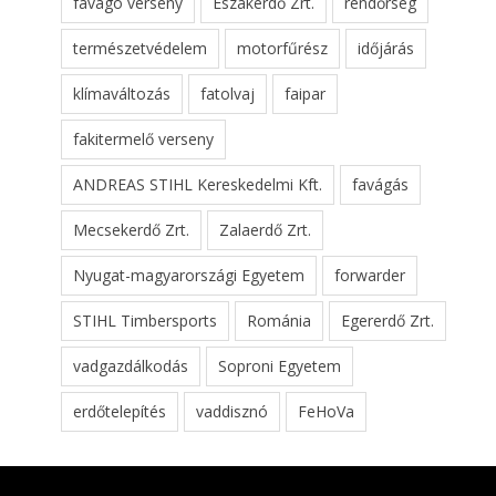
favágó verseny
Északerdő Zrt.
rendőrség
természetvédelem
motorfűrész
időjárás
klímaváltozás
fatolvaj
faipar
fakitermelő verseny
ANDREAS STIHL Kereskedelmi Kft.
favágás
Mecsekerdő Zrt.
Zalaerdő Zrt.
Nyugat-magyarországi Egyetem
forwarder
STIHL Timbersports
Románia
Egererdő Zrt.
vadgazdálkodás
Soproni Egyetem
erdőtelepítés
vaddisznó
FeHoVa