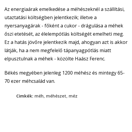
Az energiaárak emelkedése a méhészeknél a szállítási,
utaztatási költségben jelentkezik; illetve a
nyersanyagárak - főként a cukor - drágulása a méhek
őszi etetését, az élelempótlás költségét emelheti meg.
Ez a hatás jövőre jelentkezik majd, ahogyan azt is akkor
látják, ha a nem megfelelő tápanyagpótlás miatt
elpusztulnak a méhek - közölte Haász Ferenc.
Békés megyében jelenleg 1200 méhész és mintegy 65-
70 ezer méhcsalád van.
,
,
Cimkék:
méh
méhészet
méz