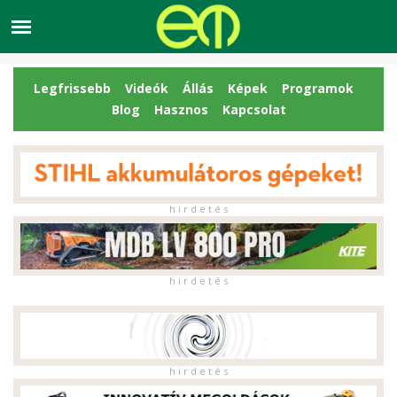
Legfrissebb
Videók
Állás
Képek
Programok
Blog
Hasznos
Kapcsolat
h i r d e t é s
h i r d e t é s
h i r d e t é s