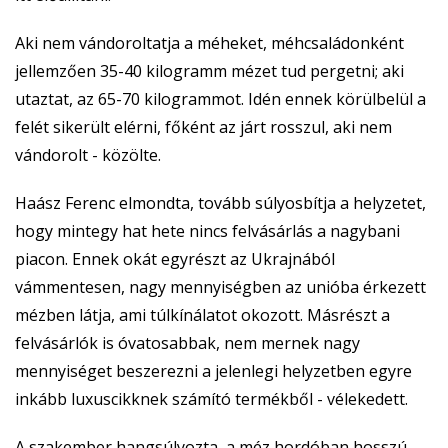
Aki nem vándoroltatja a méheket, méhcsaládonként
jellemzően 35-40 kilogramm mézet tud pergetni; aki
utaztat, az 65-70 kilogrammot. Idén ennek körülbelül a
felét sikerült elérni, főként az járt rosszul, aki nem
vándorolt - közölte.
Haász Ferenc elmondta, tovább súlyosbítja a helyzetet,
hogy mintegy hat hete nincs felvásárlás a nagybani
piacon. Ennek okát egyrészt az Ukrajnából
vámmentesen, nagy mennyiségben az unióba érkezett
mézben látja, ami túlkínálatot okozott. Másrészt a
felvásárlók is óvatosabbak, nem mernek nagy
mennyiséget beszerezni a jelenlegi helyzetben egyre
inkább luxuscikknek számító termékből - vélekedett.
A szakember hangsúlyozta, a méz hordóban hosszú