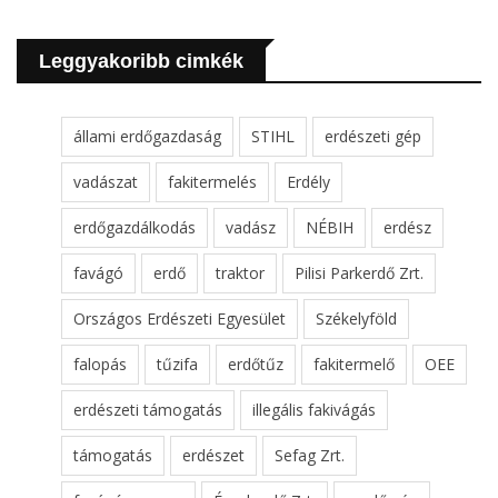
Leggyakoribb cimkék
állami erdőgazdaság
STIHL
erdészeti gép
vadászat
fakitermelés
Erdély
erdőgazdálkodás
vadász
NÉBIH
erdész
favágó
erdő
traktor
Pilisi Parkerdő Zrt.
Országos Erdészeti Egyesület
Székelyföld
falopás
tűzifa
erdőtűz
fakitermelő
OEE
erdészeti támogatás
illegális fakivágás
támogatás
erdészet
Sefag Zrt.