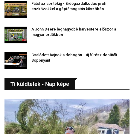
Fától az aprítékig - Erdőgazdálkodás profi
eszközökkel a géptámogatás küszöbén
A John Deere legnagyobb harvestere először a
magyar erdőkben
Csalódott bajnok a dobogón + új fűrész debütált
Soponyán!
Ti küldtétek - Nap képe