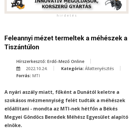
h i r d e t é s
Feleannyi mézet termeltek a méhészek a
Tiszántúlon
Hírszerkesztő: Erdő-Mező Online
2022.10.24.
Kategória:
Állattenyésztés
Forrás:
MTI
A nyári aszály miatt, főként a Dunától keletre a
szokásos mézmennyiség felét tudták a méhészek
előállítani - mondta az MTI-nek hétfőn a Békés
Megyei Göndöcs Benedek Méhész Egyesület alapító
elnöke.