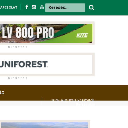
KAPCSOLAT
h i r d e t é s
h i r d e t é s
ÁG
2026. augusztus 6. csütörtök,
Berta
napja