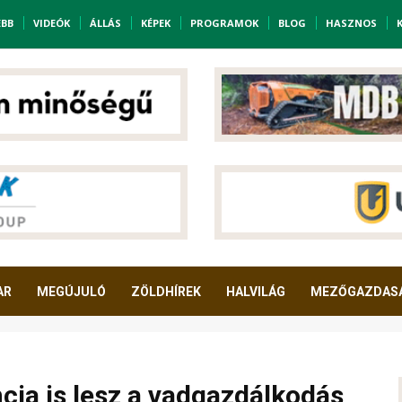
EBB
VIDEÓK
ÁLLÁS
KÉPEK
PROGRAMOK
BLOG
HASZNOS
AR
MEGÚJULÓ
ZÖLDHÍREK
HALVILÁG
MEZŐGAZDAS
ia is lesz a vadgazdálkodás