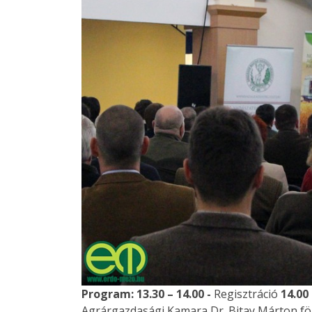
Program:
13.30 – 14.00 -
Regisztráció
14.00 
Agrárgazdasági Kamara Dr. Bitay Márton föl