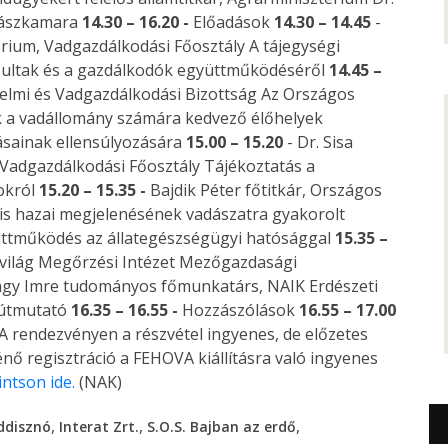
dászkamara
14.30 – 16.20 -
Előadások
14.30 – 14.45
-
érium, Vadgazdálkodási Főosztály A tájegységi
osultak és a gazdálkodók együttműködéséről
14.45 –
elmi és Vadgazdálkodási Bizottság Az Országos
k a vadállomány számára kedvező élőhelyek
tásainak ellensúlyozására
15.00 – 15.20
- Dr. Sisa
 Vadgazdálkodási Főosztály Tájékoztatás a
okról
15.20 – 15.35 -
Bajdik Péter főtitkár, Országos
is hazai megjelenésének vadászatra gyakorolt
yüttműködés az állategészségügyi hatósággal
15.35 –
dvilág Megőrzési Intézet Mezőgazdasági
gy Imre tudományos főmunkatárs, NAIK Erdészeti
 útmutató
16.35 – 16.55 -
Hozzászólások
16.55 – 17.00
A rendezvényen a részvétel ingyenes, de előzetes
énő regisztráció a FEHOVA kiállításra való ingyenes
intson ide.
(NAK)
,
,
,
ddisznó
Interat Zrt.
S.O.S. Bajban az erdő