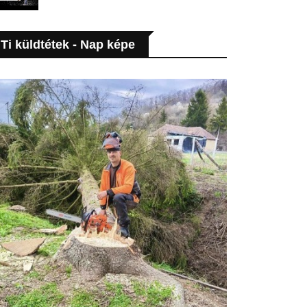
Ti küldtétek - Nap képe