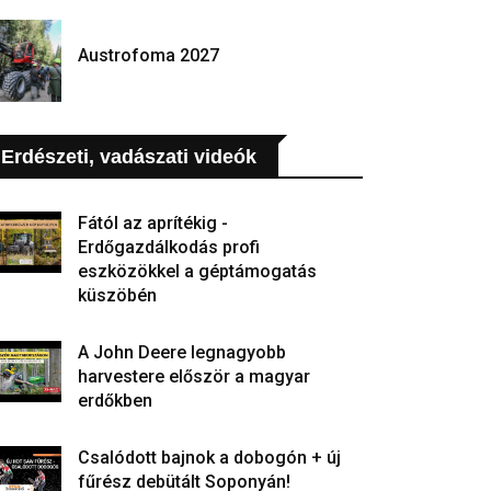
Austrofoma 2027
Erdészeti, vadászati videók
Fától az aprítékig -
Erdőgazdálkodás profi
eszközökkel a géptámogatás
küszöbén
A John Deere legnagyobb
harvestere először a magyar
erdőkben
Csalódott bajnok a dobogón + új
fűrész debütált Soponyán!