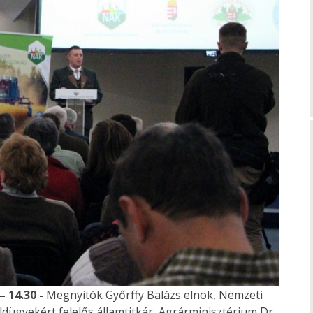
– 14.30 -
Megnyitók Győrffy Balázs elnök, Nemzeti
dügyekért felelős államtitkár, Agrárminisztérium Dr.