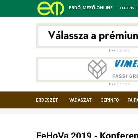
ERDŐ-MEZŐ ONLINE
LEGFRISS
h i r d e t é s
h i r d e t é s
ERDÉSZET
VADÁSZAT
GÉPINFO
FAIP
OLVASNIVALÓ
FeHoVa 2019 - Konferenc