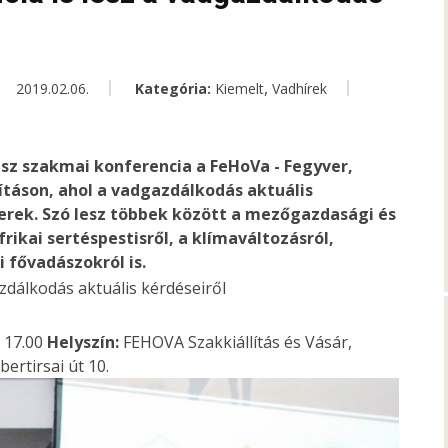
,
2019.02.06.
Kategória:
Kiemelt
Vadhírek
sz szakmai konferencia a FeHoVa - Fegyver,
táson, ahol a vadgazdálkodás aktuális
rek. Szó lesz többek között a mezőgazdasági és
rikai sertéspestisről, a klímaváltozásról,
i fővadászokról is.
– 17.00
Helyszín:
FEHOVA Szakkiállítás és Vásár,
rtirsai út 10.