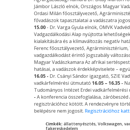
Jámbor László elnök, Országos Magyar Va
Ordasi Milán főosztályvezető, Agrárminiszt
fővadászok tapasztalatai a vadászatra jog
15.00
- Dr. Varga Gyula elnök, OMVK Vadvéd
Vadgazdálkodási Alap nyújtotta lehetősége
kialakítására és a klímaváltozás negatív ha
Ferenc főosztályvezető, Agrárminisztérium,
vadgazdálkodást érintő jogszabály változás
Magyar Vadászkamara Az afrikai sertéspest
hatásai, a vadászok érdekképviselete – eg
16.05 -
Dr. Csányi Sándor igazgató, SZIE Va
vadkárfelmérési útmutató
16.05 – 16.35 -
Na
Tudományos Intézet Erdei vadkárfelmérési
-
A konferencia összefoglalása, záróbeszéd 
regisztrációhoz kötött. A rendezvényre tört
belépésre nem jogosít.
Regisztrációhoz katt
,
,
Cimkék:
állattenyésztés
Volkswagen
va
fakereskedelem