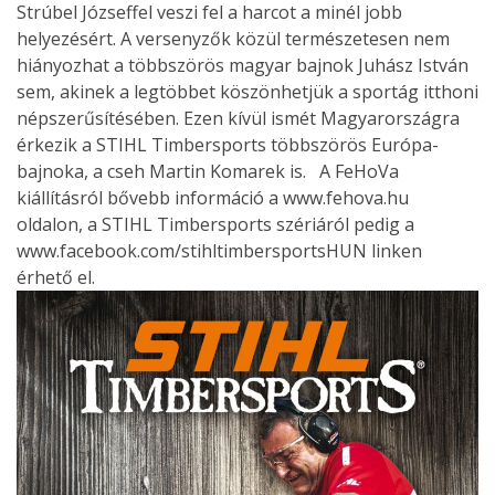
Strúbel Józseffel veszi fel a harcot a minél jobb
helyezésért. A versenyzők közül természetesen nem
hiányozhat a többszörös magyar bajnok Juhász István
sem, akinek a legtöbbet köszönhetjük a sportág itthoni
népszerűsítésében. Ezen kívül ismét Magyarországra
érkezik a STIHL Timbersports többszörös Európa-
bajnoka, a cseh Martin Komarek is. A FeHoVa
kiállításról bővebb információ a www.fehova.hu
oldalon, a STIHL Timbersports szériáról pedig a
www.facebook.com/stihltimbersportsHUN linken
érhető el.