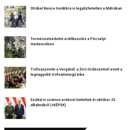
Strúbel Bence továbbra is legyőzhetetlen a Mátrában
Természetvédelmi erdőkezelés a Pécselyi-
medencében
Trófeaszemle a Vergánál: a Zirci Erdészetnél esett a
legnagyobb trófeatömegű bika
Ezúttal is számos erdészt tüntettek ki október 23.
alkalmából (+KÉPEK)