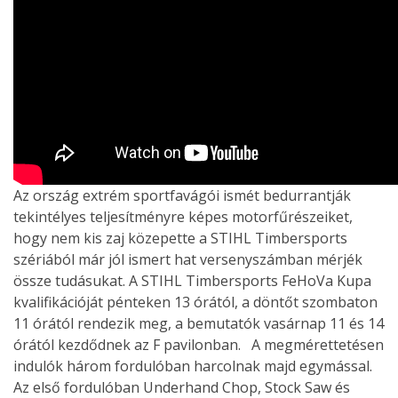
Az ország extrém sportfavágói ismét bedurrantják
tekintélyes teljesítményre képes motorfűrészeiket,
hogy nem kis zaj közepette a STIHL Timbersports
szériából már jól ismert hat versenyszámban mérjék
össze tudásukat. A STIHL Timbersports FeHoVa Kupa
kvalifikációját pénteken 13 órától, a döntőt szombaton
11 órától rendezik meg, a bemutatók vasárnap 11 és 14
órától kezdődnek az F pavilonban. A megmérettetésen
indulók három fordulóban harcolnak majd egymással.
Az első fordulóban Underhand Chop, Stock Saw és