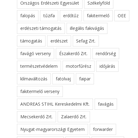
Országos Erdészeti Egyesület
Székelyföld
falopás
tűzifa
erdőtűz
fakitermelő
OEE
erdészeti támogatás
illegális fakivágás
támogatás
erdészet
Sefag Zrt.
favágó verseny
Északerdő Zrt.
rendőrség
természetvédelem
motorfűrész
időjárás
klímaváltozás
fatolvaj
faipar
fakitermelő verseny
ANDREAS STIHL Kereskedelmi Kft.
favágás
Mecsekerdő Zrt.
Zalaerdő Zrt.
Nyugat-magyarországi Egyetem
forwarder