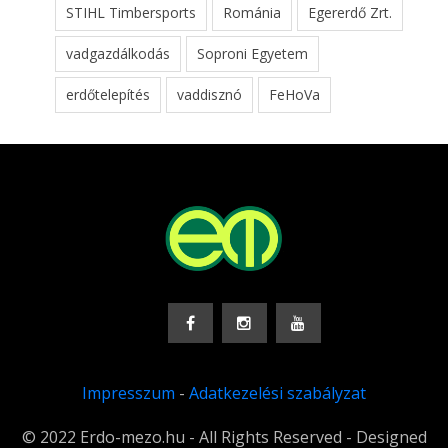
STIHL Timbersports
Románia
Egererdő Zrt.
vadgazdálkodás
Soproni Egyetem
erdőtelepítés
vaddisznó
FeHoVa
Impresszum
-
Adatkezelési szabályzat
© 2022 Erdo-mezo.hu - All Rights Reserved - Designed