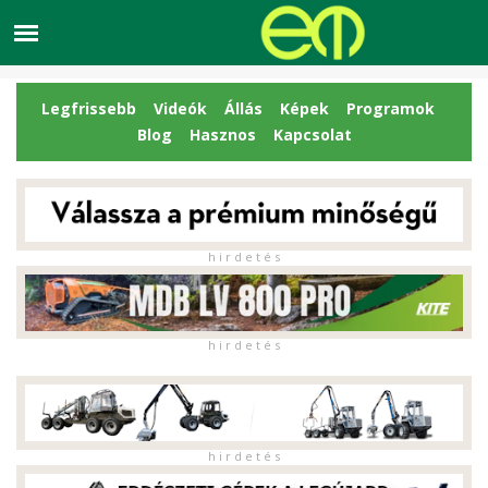
Legfrissebb
Videók
Állás
Képek
Programok
Blog
Hasznos
Kapcsolat
h i r d e t é s
h i r d e t é s
h i r d e t é s