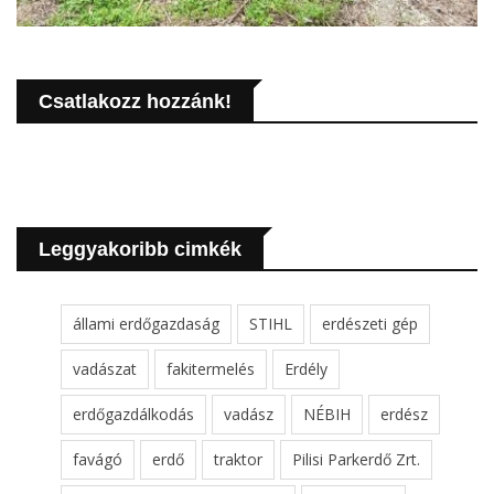
Csatlakozz hozzánk!
Leggyakoribb cimkék
állami erdőgazdaság
STIHL
erdészeti gép
vadászat
fakitermelés
Erdély
erdőgazdálkodás
vadász
NÉBIH
erdész
favágó
erdő
traktor
Pilisi Parkerdő Zrt.