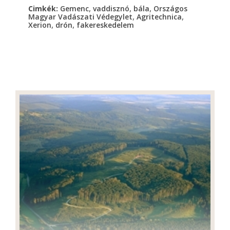
,
,
,
Cimkék:
Gemenc
vaddisznó
bála
Országos
,
,
Magyar Vadászati Védegylet
Agritechnica
,
,
Xerion
drón
fakereskedelem