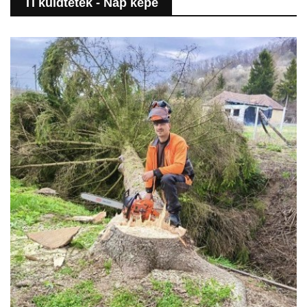
Ti küldtétek - Nap képe