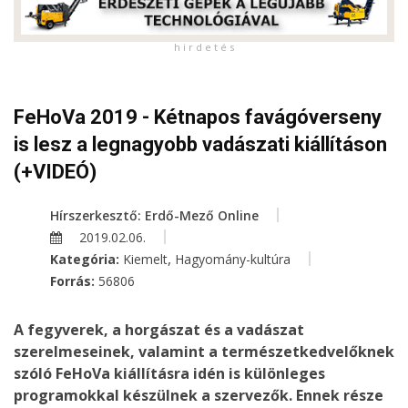
h i r d e t é s
FeHoVa 2019 - Kétnapos favágóverseny
is lesz a legnagyobb vadászati kiállításon
(+VIDEÓ)
Hírszerkesztő: Erdő-Mező Online
2019.02.06.
,
Kategória:
Kiemelt
Hagyomány-kultúra
Forrás:
56806
A fegyverek, a horgászat és a vadászat
szerelmeseinek, valamint a természetkedvelőknek
szóló FeHoVa kiállításra idén is különleges
programokkal készülnek a szervezők. Ennek része