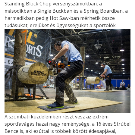
Standing Block Chop versenyszámokban, a
másodikban a Single Buckban és a Spring Boardban, a
harmadikban pedig Hot Saw-ban mérhetik össze
tudásukat, erejüket és ügyességüket a sportolók.
A szombati küzdelemben részt vesz az extrém
sportfavágás hazai nagy reménysége, a 16 éves Strúbel
Bence is, aki ezúttal is többek között édesapjával,