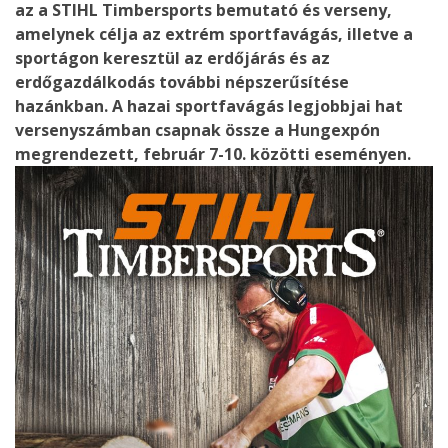
az a STIHL Timbersports bemutató és verseny,
amelynek célja az extrém sportfavágás, illetve a
sportágon keresztül az erdőjárás és az
erdőgazdálkodás további népszerűsítése
hazánkban. A hazai sportfavágás legjobbjai hat
versenyszámban csapnak össze a Hungexpón
megrendezett, február 7-10. közötti eseményen.