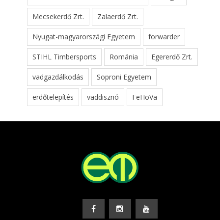
Mecsekerdő Zrt.
Zalaerdő Zrt.
Nyugat-magyarországi Egyetem
forwarder
STIHL Timbersports
Románia
Egererdő Zrt.
vadgazdálkodás
Soproni Egyetem
erdőtelepítés
vaddisznó
FeHoVa