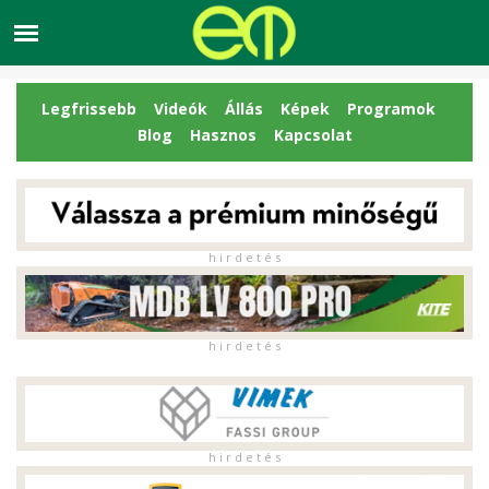
Legfrissebb
Videók
Állás
Képek
Programok
Blog
Hasznos
Kapcsolat
h i r d e t é s
h i r d e t é s
h i r d e t é s