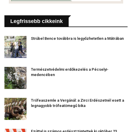
Legfrissebb cikkeink
Strúbel Bence továbbra is legyőzhetetlen a Mátrában
Természetvédelmi erdőkezelés a Pécselyi-
medencében
Trófeaszemle a Vergánál: a Zirci Erdészetnél esett a
legnagyobb trófeatömegű bika
Ezúttal is számos erdészt tüntettek ki október 23.