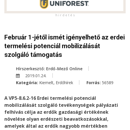
h i r d e t é s
Február 1-jétől ismét igényelhető az erdei
termelési potenciál mobilizálását
szolgáló támogatás
Hírszerkesztő: Erdő-Mező Online
2019.01.24.
,
Kategória:
Kiemelt
Erdőhírek
Forrás:
56589
A VP5-8.6.2-16 Erdei termelési potenciál
mobilizálását szolgáló tevékenységek pályázati
felhívás célja az erdők gazdasági értékének
növelése olyan erdészeti beavatkozásokkal,
amelyek által az erdők nagyobb mértékben