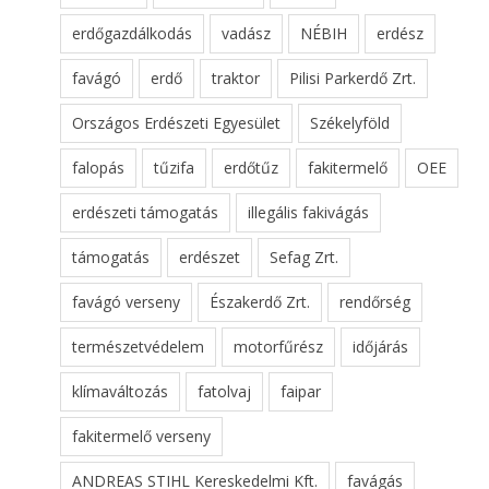
erdőgazdálkodás
vadász
NÉBIH
erdész
favágó
erdő
traktor
Pilisi Parkerdő Zrt.
Országos Erdészeti Egyesület
Székelyföld
falopás
tűzifa
erdőtűz
fakitermelő
OEE
erdészeti támogatás
illegális fakivágás
támogatás
erdészet
Sefag Zrt.
favágó verseny
Északerdő Zrt.
rendőrség
természetvédelem
motorfűrész
időjárás
klímaváltozás
fatolvaj
faipar
fakitermelő verseny
ANDREAS STIHL Kereskedelmi Kft.
favágás