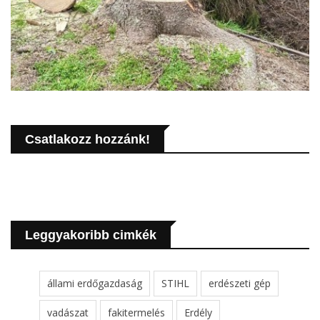
Csatlakozz hozzánk!
Leggyakoribb cimkék
állami erdőgazdaság
STIHL
erdészeti gép
vadászat
fakitermelés
Erdély