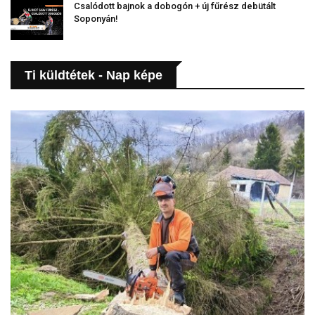
Csalódott bajnok a dobogón + új fűrész debütált
Soponyán!
Ti küldtétek - Nap képe