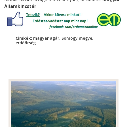
Államkincstár
,
,
Cimkék:
magyar agár
Somogy megye
erdőőrség