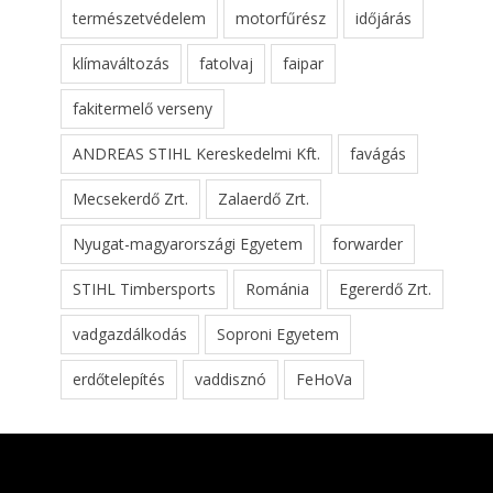
természetvédelem
motorfűrész
időjárás
klímaváltozás
fatolvaj
faipar
fakitermelő verseny
ANDREAS STIHL Kereskedelmi Kft.
favágás
Mecsekerdő Zrt.
Zalaerdő Zrt.
Nyugat-magyarországi Egyetem
forwarder
STIHL Timbersports
Románia
Egererdő Zrt.
vadgazdálkodás
Soproni Egyetem
erdőtelepítés
vaddisznó
FeHoVa