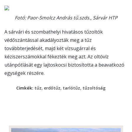
Fotó: Paor-Smolcz András tű.szds., Sárvár HTP
A sárvári és szombathelyi hivatásos tűzoltók
védőszántással akadályozták meg a tűz
továbbterjedését, majd két vízsugárral és
kéziszerszámokkal fékezték meg azt. Az oltóvíz
utánpótlását egy lajtoskocsi biztosította a beavatkozó
egységek részére.
,
,
,
Cimkék:
tűz
erdőtűz
tarlótűz
tűzoltóság