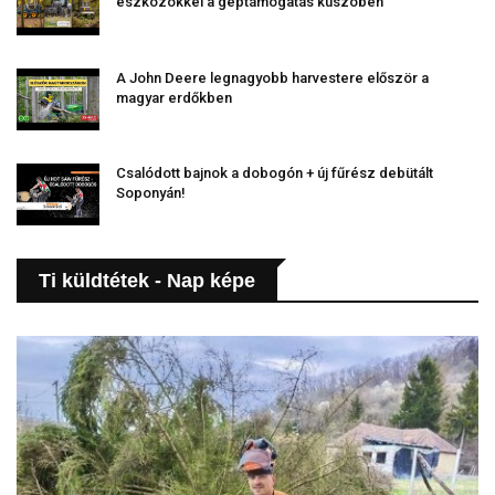
eszközökkel a géptámogatás küszöbén
A John Deere legnagyobb harvestere először a
magyar erdőkben
Csalódott bajnok a dobogón + új fűrész debütált
Soponyán!
Ti küldtétek - Nap képe