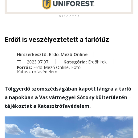
h i r d e t é s
Erdőt is veszélyeztetett a tarlótűz
Hírszerkesztő: Erdő-Mező Online
2023.07.07.
Kategória:
Erdőhírek
Forrás:
Erdő-Mező Online, Fotó:
Katasztrófavédelem
Tölgyerdő szomszédságában kapott lángra a tarló
a napokban a Vas vármegyei Sótony külterületén –
tájékoztat a Katasztrófavédelem.