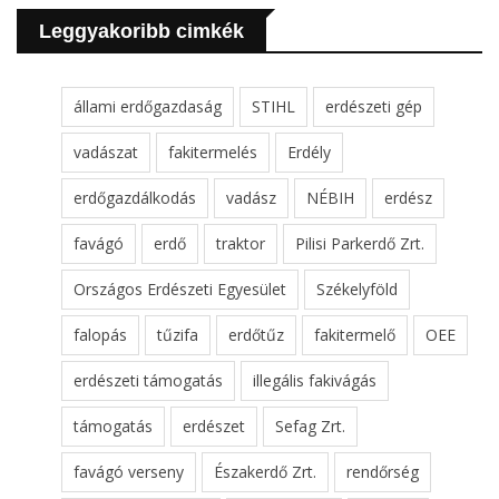
Leggyakoribb cimkék
állami erdőgazdaság
STIHL
erdészeti gép
vadászat
fakitermelés
Erdély
erdőgazdálkodás
vadász
NÉBIH
erdész
favágó
erdő
traktor
Pilisi Parkerdő Zrt.
Országos Erdészeti Egyesület
Székelyföld
falopás
tűzifa
erdőtűz
fakitermelő
OEE
erdészeti támogatás
illegális fakivágás
támogatás
erdészet
Sefag Zrt.
favágó verseny
Északerdő Zrt.
rendőrség