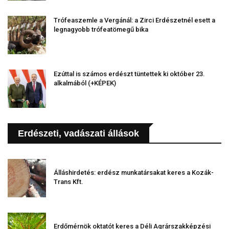
Trófeaszemle a Vergánál: a Zirci Erdészetnél esett a
legnagyobb trófeatömegű bika
Ezúttal is számos erdészt tüntettek ki október 23.
alkalmából (+KÉPEK)
Erdészeti, vadászati állások
Álláshirdetés: erdész munkatársakat keres a Kozák-
Trans Kft.
Erdőmérnök oktatót keres a Déli Agrárszakképzési