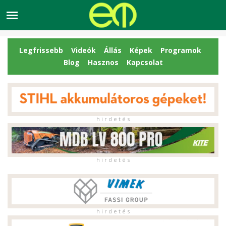
Legfrissebb
Videók
Állás
Képek
Programok
Blog
Hasznos
Kapcsolat
h i r d e t é s
h i r d e t é s
h i r d e t é s