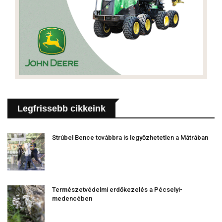
Legfrissebb cikkeink
Strúbel Bence továbbra is legyőzhetetlen a Mátrában
Természetvédelmi erdőkezelés a Pécselyi-
medencében