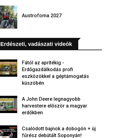
Austrofoma 2027
Erdészeti, vadászati videók
Fától az aprítékig -
Erdőgazdálkodás profi
eszközökkel a géptámogatás
küszöbén
A John Deere legnagyobb
harvestere először a magyar
erdőkben
Csalódott bajnok a dobogón + új
fűrész debütált Soponyán!