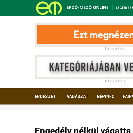
ERDŐ-MEZŐ ONLINE
LEGFRISS
h i r d e t é s
h i r d e t é s
ERDÉSZET
VADÁSZAT
GÉPINFO
FAIP
OLVASNIVALÓ
Engedély nélkül vágatta 