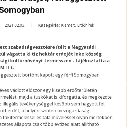
i Somogyban
,
2021.02.03.
Kategória:
Kiemelt
Erdőhírek
tett szabadságvesztésre ítélt a Nagyatádi
kül vágatta ki tíz hektár erdejét Inke község
ági kultúrnövényt termesszen - tájékoztatta a
MTI-t.
 éves vádlott először egy kisebb erdőterületén
ermelést, majd a tuskókat is kiforgatta, és megkezdte
z illegális tevékenységgel később sem hagyott fel,
rtott erdőt, a helyén szintén mezőgazdasági
 a fakitermeléssel és talajműveléssel olyan mértékben
zetes állapota csak több évtized alatt állítható