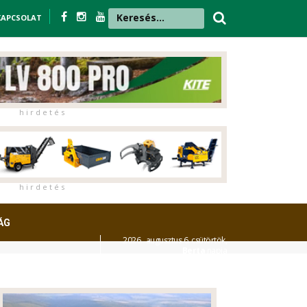
KAPCSOLAT
h i r d e t é s
h i r d e t é s
ÁG
2026. augusztus 6. csütörtök,
Berta
napja