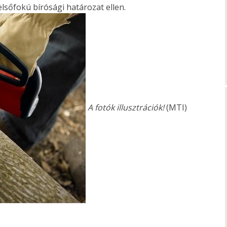
 elsőfokú bírósági határozat ellen.
A fotók illusztrációk!
(MTI)