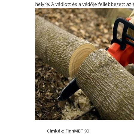
helyre. A vádlott és a védője fellebbezett az
Cimkék:
FinnMETKO