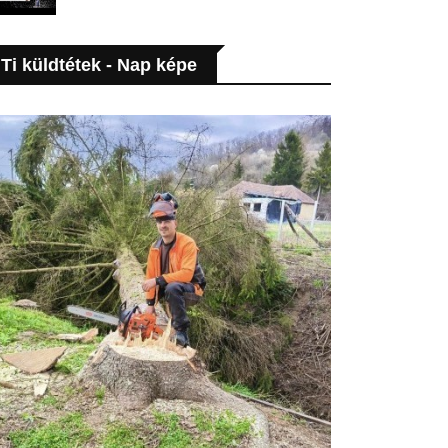
Ti küldtétek - Nap képe