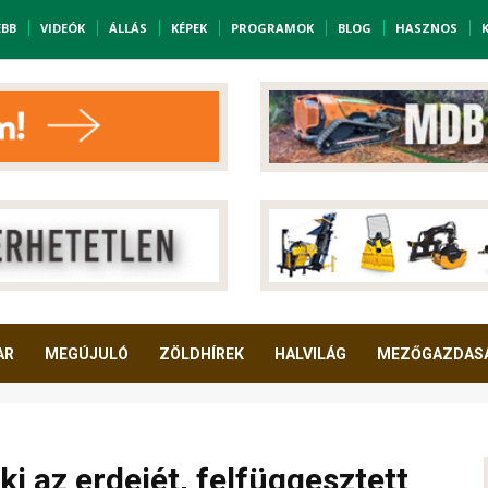
EBB
VIDEÓK
ÁLLÁS
KÉPEK
PROGRAMOK
BLOG
HASZNOS
AR
MEGÚJULÓ
ZÖLDHÍREK
HALVILÁG
MEZŐGAZDAS
ki az erdejét, felfüggesztett