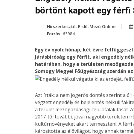
börtönt kapott egy férf
Hírszerkesztő: Erdő-Mező Online
Forrás:
63984
Egy év nyolc hónap, két évre felfüggesz
Járásbíróság egy férfit, aki engedély nél
határában, hogy a területen mezőgazdas
Somogy Megyei Főügyészség szerdán az 
Azt írták: a nem jogerős döntés szerint a 61
végzett engedély és bejelentés nélküli fakit
a terület mezőgazdasági célú átalakítását. A
2017-től további, jóval nagyobb területen i
kultúrnövényeket akart termeszteni. A férfi
károsította az élővilágot, hogy annak termés