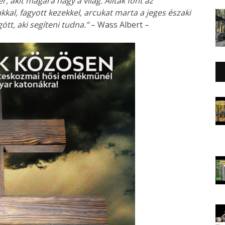
, akit magára hagy a világ. Álltak fönt az
kal, fagyott kezekkel, arcukat marta a jeges északi
ött, aki segíteni tudna.”
– Wass Albert –