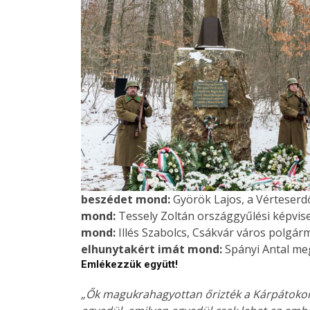
beszédet mond:
Györök Lajos, a Vérteserd
mond:
Tessely Zoltán országgyűlési képvise
mond:
Illés Szabolcs, Csákvár város polgá
elhunytakért imát mond:
Spányi Antal me
Emlékezzük együtt!
„Ők magukrahagyottan őrizték a Kárpátokon