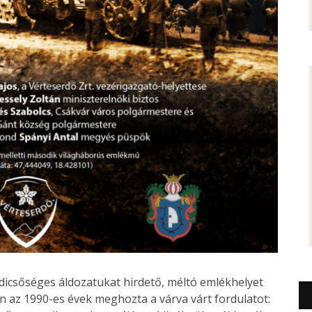
dicsőséges áldozatukat hirdető, méltó emlékhelyet
n az 1990-es évek meghozta a várva várt fordulatot: