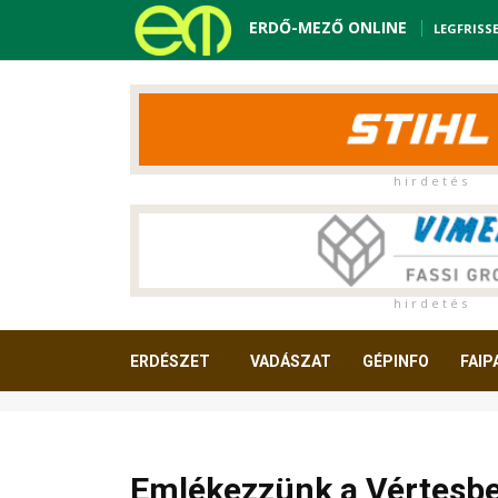
ERDŐ-MEZŐ ONLINE
LEGFRISS
h i r d e t é s
h i r d e t é s
ERDÉSZET
VADÁSZAT
GÉPINFO
FAIP
OLVASNIVALÓ
Emlékezzünk a Vértesbe