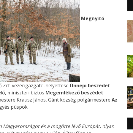
Megnyitó
ő Zrt. vezérigazgató-helyettese
Ünnepi beszédet
lő, miniszteri biztos
Megemlékező beszédet
rmestere Krausz János, Gánt község polgármestere
Az
gyés püspök
 Magyarországot és a mögötte lévő Európát, olyan