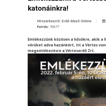
katonáinkra!
Hírszerkesztő: Erdő-Mező Online
Forrás:
70677
Emlékezzünk közösen a hősökre, akik a I
vérüket adva hazánkért, itt a Vértes vonu
megemlékezésre a Vérteserdő Zrt.