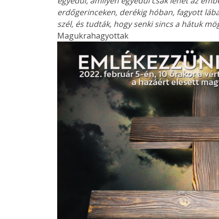
egyedül, amilyen egyedül csak lehet az ember
erdőgerinceken, derékig hóban, fagyott lábak
szél, és tudták, hogy senki sincs a hátuk mög
Magukrahagyottak