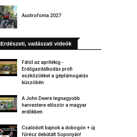
Austrofoma 2027
Erdészeti, vadászati videók
Fától az aprítékig -
Erdőgazdálkodás profi
eszközökkel a géptámogatás
küszöbén
A John Deere legnagyobb
harvestere először a magyar
erdőkben
Csalódott bajnok a dobogón + új
fűrész debütált Soponyán!