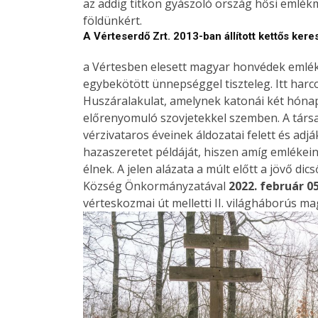
az addig titkon gyászoló ország hősi emlékm
földünkért.
A Vérteserdő Zrt. 2013-ban állított kettős ker
a Vértesben elesett magyar honvédek emlék
egybekötött ünnepséggel tiszteleg. Itt harcol
Huszáralakulat, amelynek katonái két hónapi
előrenyomuló szovjetekkel szemben. A társas
vérzivataros éveinek áldozatai felett és adj
hazaszeretet példáját, hiszen amíg emlékein
élnek. A jelen alázata a múlt előtt a jövő di
Község Önkormányzatával
2022. február 0
vérteskozmai út melletti II. világháborús m