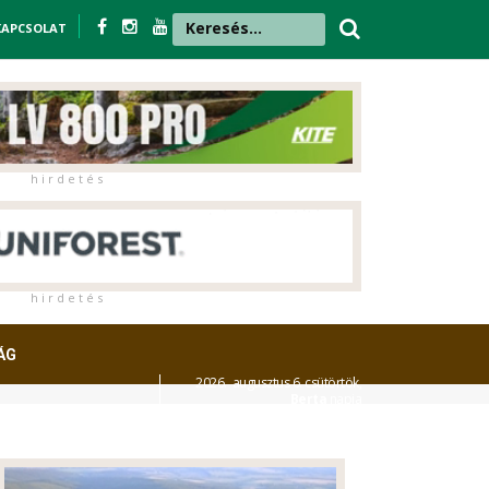
KAPCSOLAT
h i r d e t é s
h i r d e t é s
ÁG
2026. augusztus 6. csütörtök,
Berta
napja