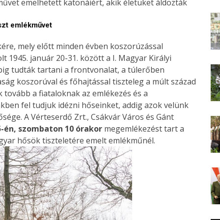
űvet emelhetett katonáiért, akik életüket áldozták
eszt emlékművet
ére, mely előtt minden évben koszorúzással
t 1945. január 20-31. között a I. Magyar Királyi
g tudták tartani a frontvonalat, a túlerőben
ág koszorúval és főhajtással tiszteleg a múlt század
ák tovább a fiataloknak az emlékezés és a
kben fel tudjuk idézni hőseinket, addig azok velünk
csősége. A Vérteserdő Zrt., Csákvár Város és Gánt
5-én, szombaton 10 órakor
megemlékezést tart a
agyar hősök tiszteletére emelt emlékműnél.