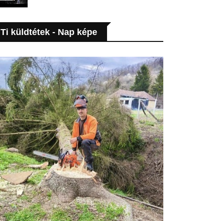
Ti küldtétek - Nap képe