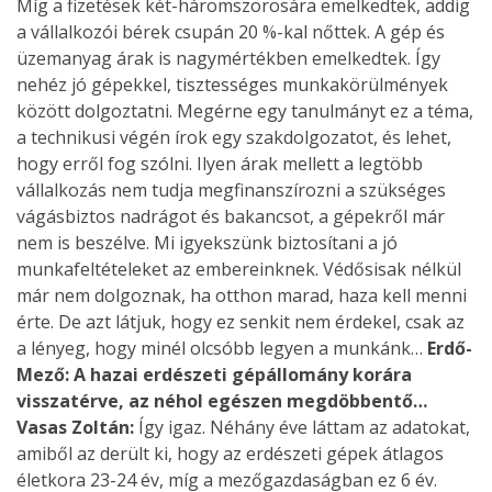
Míg a fizetések két-háromszorosára emelkedtek, addig
a vállalkozói bérek csupán 20 %-kal nőttek. A gép és
üzemanyag árak is nagymértékben emelkedtek. Így
nehéz jó gépekkel, tisztességes munkakörülmények
között dolgoztatni. Megérne egy tanulmányt ez a téma,
a technikusi végén írok egy szakdolgozatot, és lehet,
hogy erről fog szólni. Ilyen árak mellett a legtöbb
vállalkozás nem tudja megfinanszírozni a szükséges
vágásbiztos nadrágot és bakancsot, a gépekről már
nem is beszélve. Mi igyekszünk biztosítani a jó
munkafeltételeket az embereinknek. Védősisak nélkül
már nem dolgoznak, ha otthon marad, haza kell menni
érte. De azt látjuk, hogy ez senkit nem érdekel, csak az
a lényeg, hogy minél olcsóbb legyen a munkánk…
Erdő-
Mező: A hazai erdészeti gépállomány korára
visszatérve, az néhol egészen megdöbbentő…
Vasas Zoltán:
Így igaz. Néhány éve láttam az adatokat,
amiből az derült ki, hogy az erdészeti gépek átlagos
életkora 23-24 év, míg a mezőgazdaságban ez 6 év.