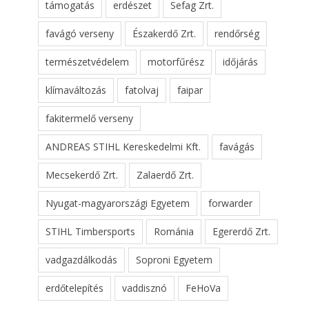
támogatás
erdészet
Sefag Zrt.
favágó verseny
Északerdő Zrt.
rendőrség
természetvédelem
motorfűrész
időjárás
klímaváltozás
fatolvaj
faipar
fakitermelő verseny
ANDREAS STIHL Kereskedelmi Kft.
favágás
Mecsekerdő Zrt.
Zalaerdő Zrt.
Nyugat-magyarországi Egyetem
forwarder
STIHL Timbersports
Románia
Egererdő Zrt.
vadgazdálkodás
Soproni Egyetem
erdőtelepítés
vaddisznó
FeHoVa