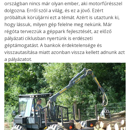
országban nincs már olyan ember, aki motorfűrésszel
dolgozna. Erről szól a világ, és ez a jövő. Ezért
próbáltuk körüljárni ezt a témát. Azért is utaztunk ki,
hogy lássuk, milyen gép felelne meg nekünk. Már
régóta tervezzük a géppark fejlesztését, az előző
pályázati ciklusban nyertünk is erdészeti
géptámogatást. A bankok érdektelensége és
visszautasítása miatt azonban vissza kellett adnunk azt
a pályázatot.