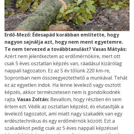
Erdő-Mező: Édesapád korábban említette, hogy
nagyon sajnálja azt, hogy nem ment egyetemre.
Te nem tervezed a továbbtanulást?
Vasas Mátyás:
Azért nem jelentkeztem az erdőmérnökire, mert ott
csak 5 éves osztatlan képzés van, ráadásul kizárólag
nappali tagozaton. Ez az 5 év tőlünk 220 km-re,
Sopronban nem összeegyeztethető a munkával. Tehát
ez az egyetlen indok. Ha lenne levelező vagy osztott
képzés, akkor természetesen nem is gondolkodnék
rajta.
Vasas Zoltán:
Bevallom, hogy részben én sem
értem ezt. Védik az osztatlan képzést, és elutasítják a
levelező tagozatot, ami miatt nagy szakadék van egy
erdésztechnikus és egy erdőmérnök között. Ezt a
szakadékot pedig csak az 5 éves nappali képzéssel