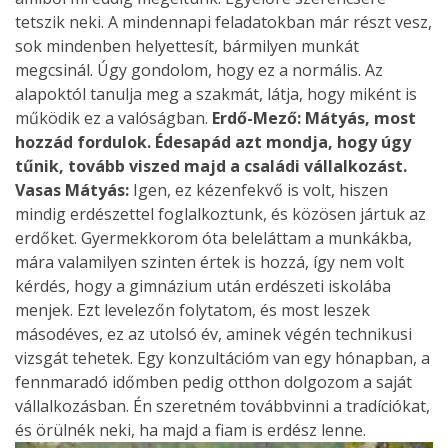
tetszik neki. A mindennapi feladatokban már részt vesz,
sok mindenben helyettesít, bármilyen munkát
megcsinál. Úgy gondolom, hogy ez a normális. Az
alapoktól tanulja meg a szakmát, látja, hogy miként is
működik ez a valóságban.
Erdő-Mező: Mátyás, most
hozzád fordulok. Édesapád azt mondja, hogy úgy
tűnik, tovább viszed majd a családi vállalkozást.
Vasas Mátyás:
Igen, ez kézenfekvő is volt, hiszen
mindig erdészettel foglalkoztunk, és közösen jártuk az
erdőket. Gyermekkorom óta beleláttam a munkákba,
mára valamilyen szinten értek is hozzá, így nem volt
kérdés, hogy a gimnázium után erdészeti iskolába
menjek. Ezt levelezőn folytatom, és most leszek
másodéves, ez az utolsó év, aminek végén technikusi
vizsgát tehetek. Egy konzultációm van egy hónapban, a
fennmaradó időmben pedig otthon dolgozom a saját
vállalkozásban. Én szeretném továbbvinni a tradíciókat,
és örülnék neki, ha majd a fiam is erdész lenne.