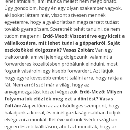
lehet áthidalni, ami munka mellett nem megoldható.
Úgy gondolom, hogy én egy olyan szakember vagyok,
aki sokat láttam már, viszont szívesen mennék
egyetemre, hogy a gyakorlatban megszerzett tudást
tovább gyarapítsam. Szeretnék tehát tanulni, de nem
tudom megtenni.
Erdő-Mező: Visszatérve egy kicsit a
vállalkozásra, mit lehet tudni a gépparkról. Saját
eszközökkel dolgoznak?
Vasas Zoltán:
Van egy
traktorunk, amivel jelenleg dolgozunk, valamint a
forwarderes közelítésben próbálunk elindulni, most
fogunk vásárolni egy kisebb forwardert. Azt látjuk,
hogy egyre kevesebb embert találni arra, hogy rakja a
fát. Nem arról szól már a világ, hogy az
anyagmozgatást kézzel végezzük.
Erdő-Mező: Milyen
folyamatok előzték meg ezt a döntést?
Vasas
Zoltán:
Alapvetően az az elsődleges szempont, hogy
haladjunk a korral, és minél gazdaságosabban tudjuk
elvégezni a munkát. Két éve voltunk Svédországban
egy erdészeti kiállításon, ahol azt mondták, hogy az