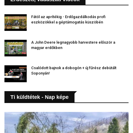
Fától az aprítékig - Erdőgazdálkodás profi
eszközökkel a géptámogatás küszöbén
A John Deere legnagyobb harvestere először a
magyar erdőkben
Csalódott bajnok a dobogón + új fűrész debütált
Soponyán!
Ti küldtétek - Nap képe