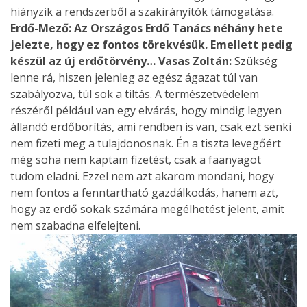
hiányzik a rendszerből a szakirányítók támogatása.
Erdő-Mező: Az Országos Erdő Tanács néhány hete
jelezte, hogy ez fontos törekvésük. Emellett pedig
készül az új erdőtörvény…
Vasas Zoltán:
Szükség
lenne rá, hiszen jelenleg az egész ágazat túl van
szabályozva, túl sok a tiltás. A természetvédelem
részéről például van egy elvárás, hogy mindig legyen
állandó erdőborítás, ami rendben is van, csak ezt senki
nem fizeti meg a tulajdonosnak. Én a tiszta levegőért
még soha nem kaptam fizetést, csak a faanyagot
tudom eladni. Ezzel nem azt akarom mondani, hogy
nem fontos a fenntartható gazdálkodás, hanem azt,
hogy az erdő sokak számára megélhetést jelent, amit
nem szabadna elfelejteni.