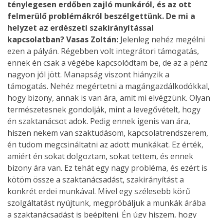
ténylegesen erdőben zajló munkáról, és az ott
felmerülő problémákról beszélgettünk. De mi a
helyzet az erdészeti szakirányítással
kapcsolatban?
Vasas Zoltán:
Jelenleg nehéz megélni
ezen a pályán. Régebben volt integrátori támogatás,
ennek én csak a végébe kapcsolódtam be, de az a pénz
nagyon jól jött. Manapság viszont hiányzik a
támogatás. Nehéz megértetni a magángazdálkodókkal,
hogy bizony, annak is van ára, amit mi elvégzünk. Olyan
természetesnek gondolják, mint a levegővételt, hogy
én szaktanácsot adok. Pedig ennek igenis van ára,
hiszen nekem van szaktudásom, kapcsolatrendszerem,
én tudom megcsináltatni az adott munkákat. Ez érték,
amiért én sokat dolgoztam, sokat tettem, és ennek
bizony ára van. Ez tehát egy nagy probléma, és ezért is
kötöm össze a szaktanácsadást, szakirányítást a
konkrét erdei munkával. Mivel egy szélesebb körű
szolgáltatást nyújtunk, megpróbáljuk a munkák árába
a szaktanácsadást is beépíteni. Én úgy hiszem, hogy