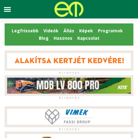
Legfrissebb
Videók
Állás
Képek
Programok
Blog
Hasznos
Kapcsolat
h i r d e t é s
h i r d e t é s
h i r d e t é s