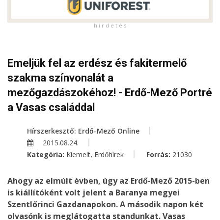
h i r d e t é s
Emeljük fel az erdész és fakitermelő
szakma színvonalát a
mezőgazdászokéhoz! - Erdő-Mező Portré
a Vasas családdal
Hírszerkesztő: Erdő-Mező Online
2015.08.24.
,
Kategória:
Kiemelt
Erdőhírek
Forrás:
21030
Ahogy az elmúlt évben, úgy az Erdő-Mező 2015-ben
is kiállítóként volt jelent a Baranya megyei
Szentlőrinci Gazdanapokon. A második napon két
olvasónk is meglátogatta standunkat. Vasas