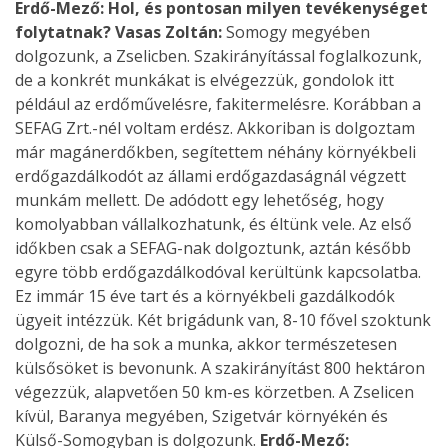
Erdő-Mező: Hol, és pontosan milyen tevékenységet
folytatnak?
Vasas Zoltán:
Somogy megyében
dolgozunk, a Zselicben. Szakirányítással foglalkozunk,
de a konkrét munkákat is elvégezzük, gondolok itt
például az erdőművelésre, fakitermelésre. Korábban a
SEFAG Zrt.-nél voltam erdész. Akkoriban is dolgoztam
már magánerdőkben, segítettem néhány környékbeli
erdőgazdálkodót az állami erdőgazdaságnál végzett
munkám mellett. De adódott egy lehetőség, hogy
komolyabban vállalkozhatunk, és éltünk vele. Az első
időkben csak a SEFAG-nak dolgoztunk, aztán később
egyre több erdőgazdálkodóval kerültünk kapcsolatba.
Ez immár 15 éve tart és a környékbeli gazdálkodók
ügyeit intézzük. Két brigádunk van, 8-10 fővel szoktunk
dolgozni, de ha sok a munka, akkor természetesen
külsősöket is bevonunk. A szakirányítást 800 hektáron
végezzük, alapvetően 50 km-es körzetben. A Zselicen
kívül, Baranya megyében, Szigetvár környékén és
Külső-Somogyban is dolgozunk.
Erdő-Mező: