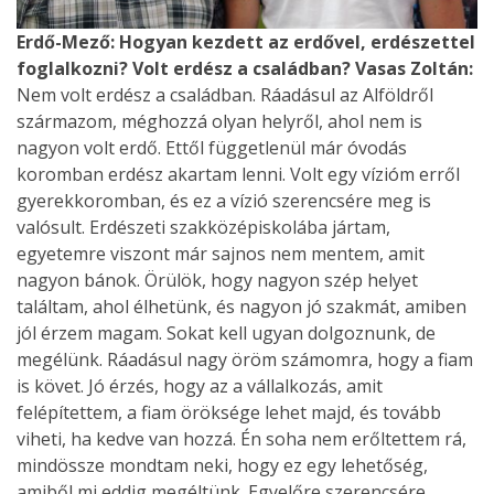
Erdő-Mező: Hogyan kezdett az erdővel, erdészettel
foglalkozni? Volt erdész a családban?
Vasas Zoltán:
Nem volt erdész a családban. Ráadásul az Alföldről
származom, méghozzá olyan helyről, ahol nem is
nagyon volt erdő. Ettől függetlenül már óvodás
koromban erdész akartam lenni. Volt egy vízióm erről
gyerekkoromban, és ez a vízió szerencsére meg is
valósult. Erdészeti szakközépiskolába jártam,
egyetemre viszont már sajnos nem mentem, amit
nagyon bánok. Örülök, hogy nagyon szép helyet
találtam, ahol élhetünk, és nagyon jó szakmát, amiben
jól érzem magam. Sokat kell ugyan dolgoznunk, de
megélünk. Ráadásul nagy öröm számomra, hogy a fiam
is követ. Jó érzés, hogy az a vállalkozás, amit
felépítettem, a fiam öröksége lehet majd, és tovább
viheti, ha kedve van hozzá. Én soha nem erőltettem rá,
mindössze mondtam neki, hogy ez egy lehetőség,
amiből mi eddig megéltünk. Egyelőre szerencsére