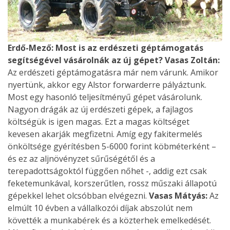
Erdő-Mező: Most is az erdészeti géptámogatás
segítségével vásárolnák az új gépet?
Vasas Zoltán:
Az erdészeti géptámogatásra már nem várunk. Amikor
nyertünk, akkor egy Alstor forwarderre pályáztunk.
Most egy hasonló teljesítményű gépet vásárolunk.
Nagyon drágák az új erdészeti gépek, a fajlagos
költségük is igen magas. Ezt a magas költséget
kevesen akarják megfizetni. Amíg egy fakitermelés
önköltsége gyérítésben 5-6000 forint köbméterként –
és ez az aljnövényzet sűrűségétől és a
terepadottságoktól függően nőhet -, addig ezt csak
feketemunkával, korszerűtlen, rossz műszaki állapotú
gépekkel lehet olcsóbban elvégezni.
Vasas Mátyás:
Az
elmúlt 10 évben a vállalkozói díjak abszolút nem
követték a munkabérek és a közterhek emelkedését.