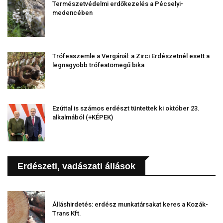
Természetvédelmi erdőkezelés a Pécselyi-
medencében
Trófeaszemle a Vergánál: a Zirci Erdészetnél esett a
legnagyobb trófeatömegű bika
Ezúttal is számos erdészt tüntettek ki október 23.
alkalmából (+KÉPEK)
Erdészeti, vadászati állások
Álláshirdetés: erdész munkatársakat keres a Kozák-
Trans Kft.