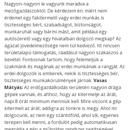
Nagyon-nagyon le vagyunk maradva a
mezőgazdászoktól. De kérdezem én: miért nem
érdemel egy fakitermelő vagy erdei munkás is
tisztességes bért, szabadságot, biztonságot,
munkaruhát vagy bármi mást, amit például egy
autószerelő vagy egy hivatalban dolgozó megkap? Az
ágazat jövedelmezősége nem túl kedvező. Itt nincsen
területalapú támogatás, ráadásul nagyon szakaszos a
bevétel. Fontosnak tartom, hogy felemeljük a
szakmánk és magának az erdei munkának a rangját. Az
erdei dolgozók is emberek, nekik is tisztességes bér,
tisztességes munkakörülmények járnak.
Vasas
Mátyás:
Az erdőgazdálkodás területén nagyon drága
gépek vannak, és ahhoz, hogy az kitermelje az árát,
napi 8 órát minimum menniük kell. Mire viszont a gép
kitermeli az árát, addigra az tönkre is megy. Ahol mi
dolgozunk, az nem egy szántóföld, ahol sík, egyenes
terepen kell menni, a fordulót pedig automatikusan
megoldja a gép a műholdas rendszer segítségével.