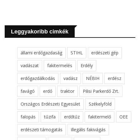
Leggyakoribb cimkék
állami erdőgazdaság
STIHL
erdészeti gép
vadászat
fakitermelés
Erdély
erdőgazdálkodás
vadász
NÉBIH
erdész
favágó
erdő
traktor
Pilisi Parkerdő Zrt.
Országos Erdészeti Egyesület
Székelyföld
falopás
tűzifa
erdőtűz
fakitermelő
OEE
erdészeti támogatás
illegális fakivágás