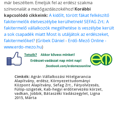
már beszéltem. Emeljük fel az erdész szakma
színvonalát a mezőgazdászokéhoz!
Korábbi
kapcsolódó cikkeink:
A kidőlt, törött fákat felkészítő
fakitermelők életveszélybe kerülhetnek!
SEFAG Zrt.: A
fakitermelő vállalkozók megélhetése is veszélybe került
a sok csapadék miatt
Most is utáljátok az erdészeket,
fakitermelőket?
(
Gribek Dániel
-
Erdő-Mező Online -
www.erdo-mezo.hu
)
Cimkék:
Agrár-Vállalkozási Hitelgarancia
,
,
Alapítvány
erdész
Környezettudományi
,
,
,
Központ Alapítvány
Sefag Zrt.
Fátyolvízesés
,
,
Fülöp-szigetek
Kab-hegyi erdőtervezési körzet
,
,
,
vadkan
Jobbik
Bátaszéki Vadászegylet
Ligna
,
2015
Márta