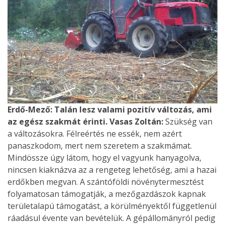
Erdő-Mező: Talán lesz valami pozitív változás, ami
az egész szakmát érinti.
Vasas Zoltán:
Szükség van
a változásokra. Félreértés ne essék, nem azért
panaszkodom, mert nem szeretem a szakmámat.
Mindössze úgy látom, hogy el vagyunk hanyagolva,
nincsen kiaknázva az a rengeteg lehetőség, ami a hazai
erdőkben megvan. A szántóföldi növénytermesztést
folyamatosan támogatják, a mezőgazdászok kapnak
területalapú támogatást, a körülményektől függetlenül
ráadásul évente van bevételük. A gépállományról pedig