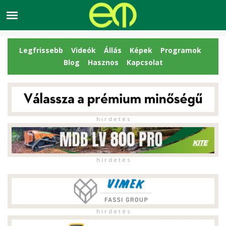
Legfrissebb
Videók
Állás
Képek
Programok
Blog
Hasznos
Kapcsolat
h i r d e t é s
h i r d e t é s
h i r d e t é s