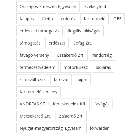
Országos Erdészeti Egyesület
Székelyföld
falopás
tűzifa
erdőtűz
fakitermelő
OEE
erdészeti támogatás
illegális fakivágás
támogatás
erdészet
Sefag Zrt.
favágó verseny
Északerdő Zrt.
rendőrség
természetvédelem
motorfűrész
időjárás
klímaváltozás
fatolvaj
faipar
fakitermelő verseny
ANDREAS STIHL Kereskedelmi Kft.
favágás
Mecsekerdő Zrt.
Zalaerdő Zrt.
Nyugat-magyarországi Egyetem
forwarder