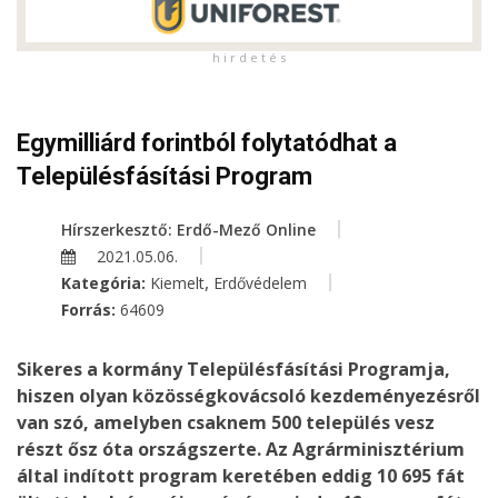
h i r d e t é s
Egymilliárd forintból folytatódhat a
Településfásítási Program
Hírszerkesztő: Erdő-Mező Online
2021.05.06.
,
Kategória:
Kiemelt
Erdővédelem
Forrás:
64609
Sikeres a kormány Településfásítási Programja,
hiszen olyan közösségkovácsoló kezdeményezésről
van szó, amelyben csaknem 500 település vesz
részt ősz óta országszerte. Az Agrárminisztérium
által indított program keretében eddig 10 695 fát