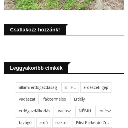
Csatlakozz hozzánk!
Leggyakoribb cimkék
állami erdőgazdaság
STIHL
erdészeti gép
vadászat
fakitermelés
Erdély
erdőgazdálkodás
vadász
NÉBIH
erdész
favágó
erdő
traktor
Pilisi Parkerdő Zrt.