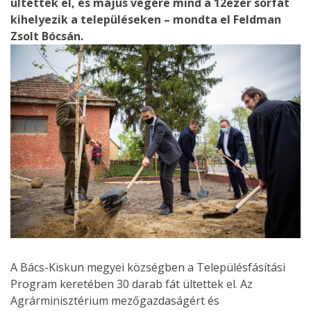
ültettek el, és május végére mind a 12ezer sorfát
kihelyezik a településeken – mondta el Feldman
Zsolt Bócsán.
A Bács-Kiskun megyei községben a Településfásítási
Program keretében 30 darab fát ültettek el. Az
Agrárminisztérium mezőgazdaságért és