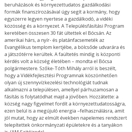
beruházások és környezettudatos gazdálkodási
formák finanszírozásával úgy segít a kormány, hogy
egyszerre legyen nyertese a gazdálkodó, a vidéki
közösség és a környezet. A Településfásítási Program
keretében összesen 30 fát ültettek el Bócsán. Az
amerikai hárs, a nyír- és platánfacsemeték az
Evangélikus templom kertjébe, a bölcsőde udvarára és
a játszótérre kerültek. A faültetés mindig is központi
kérdés volt a község életében – mondta el Bócsa
polgármestere. Szőke-Tóth Mihály arról is beszélt,
hogy a Vidékfejlesztési Programnak köszönhetően
olyan új szennyvízkezelési technológiát tudnak
alkalmazni a településen, amellyel párhuzamosan a
fásítás is folytatódhat majd a jövőben. Hozzátette: a
község nagy figyelmet fordít a környezettudatosságra,
ezen belül is a megújuló energia –felhasználásra, amit
jól mutat, hogy az elmúlt években napelemes rendszert
telepítettek önkormányzati épületekre és a tanyákon
is. (AM Sajtóiroda)