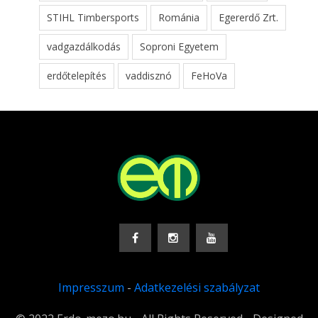
STIHL Timbersports
Románia
Egererdő Zrt.
vadgazdálkodás
Soproni Egyetem
erdőtelepítés
vaddisznó
FeHoVa
Impresszum
-
Adatkezelési szabályzat