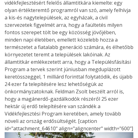
vidékfejlesztésért felelős államtitkára kiemelte: egy
olyan értékteremtő programról van szó, amely felhívja
a kis-és nagytelepülések, az egyházak, a civil
szervezetek figyelmét arra, hogy a faültetés milyen
fontos szerepet tölt be egy közösség jövőjében,
minden napi életében, emellett közelebb hozza a
természetet a fiatalabb generáció számára, és élhetőbb
környezetet teremt a települések lakóinak. Az
államtitkár emlékezetett arra, hogy a Településfásítási
Program a tervek szerint júniusban megduplázott
keretösszeggel, 1 milliárd forinttal folytatódik, és újabb
24 ezer fa telepítésére lesz lehetőségük az
önkormányzatoknak. Feldman Zsolt beszélt arról is,
hogy a magánerdő-gazdálkodók részéről 25 ezer
hektár új erdő telepítésére van szándék a
Vidékfejlesztési Program keretében, amely tovább
növeli az ország erdősültségét. [caption
id="attachment_64610" align="aligncenter" width="600"]