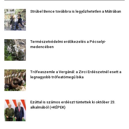
Strúbel Bence továbbra is legyőzhetetlen a Mátrában
Természetvédelmi erdőkezelés a Pécselyi-
medencében
Trófeaszemle a Vergánál: a Zirci Erdészetnél esett a
legnagyobb trófeatömegű bika
Ezúttal is számos erdészt tüntettek ki október 23.
alkalmából (+KÉPEK)