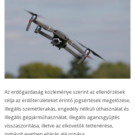
Az erdőgazdaság közleménye szerint az ellenőrzések
célja az erdőterületeket érintő jogsértések megelőzése,
illegális szemétlerakás, engedély nélküli úthasználat és
illegális gépjárműhasználat, illegális agancsgyűjtés
visszaszorítása, illetve az elkövetők tettenérése,
indokolt esetben eljárás alá vonása.