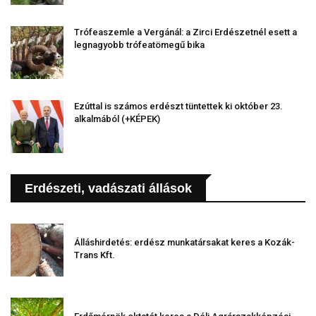
Trófeaszemle a Vergánál: a Zirci Erdészetnél esett a
legnagyobb trófeatömegű bika
Ezúttal is számos erdészt tüntettek ki október 23.
alkalmából (+KÉPEK)
Erdészeti, vadászati állások
Álláshirdetés: erdész munkatársakat keres a Kozák-
Trans Kft.