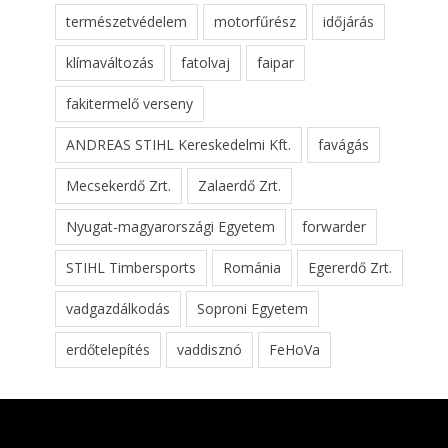
természetvédelem
motorfűrész
időjárás
klímaváltozás
fatolvaj
faipar
fakitermelő verseny
ANDREAS STIHL Kereskedelmi Kft.
favágás
Mecsekerdő Zrt.
Zalaerdő Zrt.
Nyugat-magyarországi Egyetem
forwarder
STIHL Timbersports
Románia
Egererdő Zrt.
vadgazdálkodás
Soproni Egyetem
erdőtelepítés
vaddisznó
FeHoVa