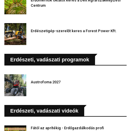
Erdőmérnök oktatót keres a Déli Agrárszakképzési
Centrum
Erdészetigép-szerelőt keres a Forest Power Kft.
Erdészeti, vadászati programok
Austrofoma 2027
Erdészeti, vadászati videók
Fától az aprítékig - Erdőgazdálkodás profi