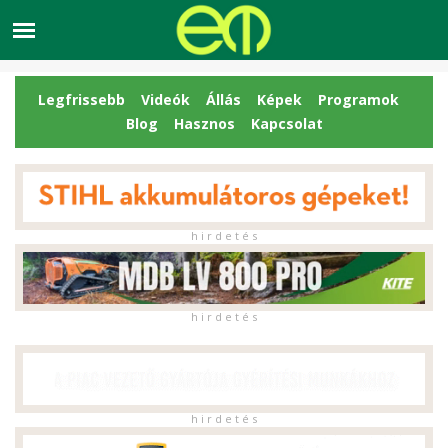
Legfrissebb
Videók
Állás
Képek
Programok
Blog
Hasznos
Kapcsolat
h i r d e t é s
h i r d e t é s
h i r d e t é s