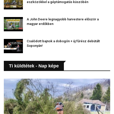
eszközökkel a géptámogatás küszöbén
A John Deere legnagyobb harvestere először a
magyar erdőkben
Csalódott bajnok a dobogón + új fűrész debütált
Soponyán!
Ti küldtétek - Nap képe