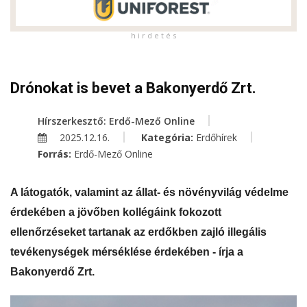
h i r d e t é s
Drónokat is bevet a Bakonyerdő Zrt.
Hírszerkesztő: Erdő-Mező Online
2025.12.16.
Kategória:
Erdőhírek
Forrás:
Erdő-Mező Online
A látogatók, valamint az állat- és növényvilág védelme
érdekében a jövőben kollégáink fokozott
ellenőrzéseket tartanak az erdőkben zajló illegális
tevékenységek mérséklése érdekében - írja a
Bakonyerdő Zrt.