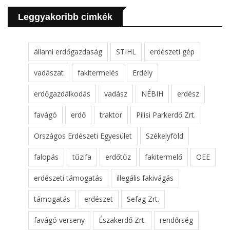
Leggyakoribb cimkék
állami erdőgazdaság
STIHL
erdészeti gép
vadászat
fakitermelés
Erdély
erdőgazdálkodás
vadász
NÉBIH
erdész
favágó
erdő
traktor
Pilisi Parkerdő Zrt.
Országos Erdészeti Egyesület
Székelyföld
falopás
tűzifa
erdőtűz
fakitermelő
OEE
erdészeti támogatás
illegális fakivágás
támogatás
erdészet
Sefag Zrt.
favágó verseny
Északerdő Zrt.
rendőrség