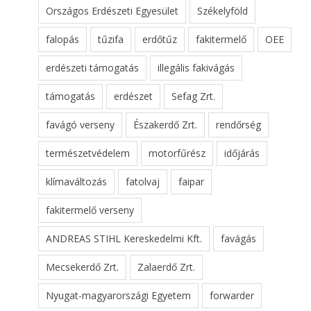
Országos Erdészeti Egyesület
Székelyföld
falopás
tűzifa
erdőtűz
fakitermelő
OEE
erdészeti támogatás
illegális fakivágás
támogatás
erdészet
Sefag Zrt.
favágó verseny
Északerdő Zrt.
rendőrség
természetvédelem
motorfűrész
időjárás
klímaváltozás
fatolvaj
faipar
fakitermelő verseny
ANDREAS STIHL Kereskedelmi Kft.
favágás
Mecsekerdő Zrt.
Zalaerdő Zrt.
Nyugat-magyarországi Egyetem
forwarder