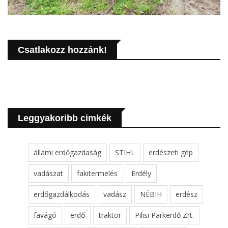
Csatlakozz hozzánk!
Leggyakoribb cimkék
állami erdőgazdaság
STIHL
erdészeti gép
vadászat
fakitermelés
Erdély
erdőgazdálkodás
vadász
NÉBIH
erdész
favágó
erdő
traktor
Pilisi Parkerdő Zrt.