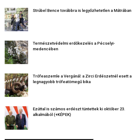
Strúbel Bence továbbra is legyőzhetetlen a Mátrában
Természetvédelmi erdőkezelés a Pécselyi-
medencében
Trófeaszemle a Vergánál: a Zirci Erdészetnél esett a
legnagyobb trófeatömegű bika
Ezúttal is számos erdészt tüntettek ki október 23.
alkalmából (+KÉPEK)