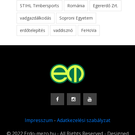
STIHL Timbersports
Románia
Egererdő Zrt.
vadgazdálkodás
Soproni Egyetem
erdőtelepítés
vaddisznó
FeHoVa
Impresszum
-
Adatkezelési szabályzat
© 2022 Erdo-mezo.hu - All Rights Reserved - Designed