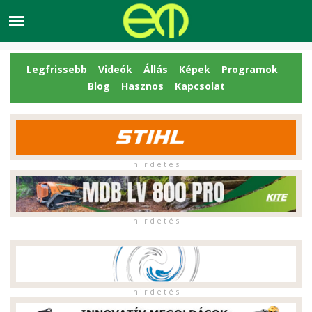
Legfrissebb
Videók
Állás
Képek
Programok
Blog
Hasznos
Kapcsolat
h i r d e t é s
h i r d e t é s
h i r d e t é s