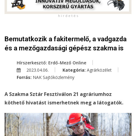
h i r d e t é s
Bemutatkozik a fakitermelő, a vadgazda
és a mezőgazdasági gépész szakma is
Hírszerkesztő: Erdő-Mező Online
2023.04.06.
Kategória:
Agrárközélet
Forrás:
NAK Sajtóközlemény
A Szakma Sztár Fesztiválon 21 agráriumhoz
köthető hivatást ismerhetnek meg a látogatók.