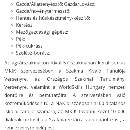
Gazda/Állattenyésztő; Gazda/Lovász;
Gazda/növénytermesztő;
Hentes és húskészítmény-készítő;
Kertész;
Mezőgazdasági gépész;
Pék;
Pék-cukrász;
Szőlész-borász.
Az agrárszakmákon kívül 57 szakmában kerül sor az
MKIK szervezésében a Szakma Kiváló Tanulója
Versenyre, az Országos Szakmai Tanulmányi
Versenyre, valamint a WorldSkills Hungary nemzeti
döntőire és bemutatóira. A szervezésben való
közreműködésen túl a NAK országosan 1100 általános
iskolai tanuló számára, az MKIK további közel 10 000
diáknak biztosítja a Szakma Sztárra való odautazást, a
rendezvényre belépést.