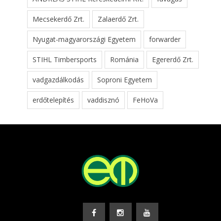
Mecsekerdő Zrt.
Zalaerdő Zrt.
Nyugat-magyarországi Egyetem
forwarder
STIHL Timbersports
Románia
Egererdő Zrt.
vadgazdálkodás
Soproni Egyetem
erdőtelepítés
vaddisznó
FeHoVa