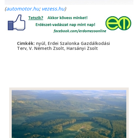
(
automotor.hu
;
vezess.hu
)
,
Cimkék:
nyúl
Erdei Szalonka Gazdálkodási
,
,
Terv
V. Németh Zsolt
Harsányi Zsolt