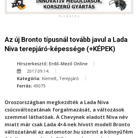
h i r d e t é s
Az új Bronto típusnál tovább javul a Lada
Niva terepjáró-képessége (+KÉPEK)
Hírszerkesztő: Erdő-Mező Online
2017.09.14.
,
Kategória:
Kiemelt
Terepjáró
Forrás:
49075
Oroszországban megkezdték a Lada Niva
csúcsváltozatának forgalmazását, a változások
szemmel láthatóak. A Chevynek eladott Niva név
miatt már csak Lada 4×4-nek hívott modell Bronto
változatánál az automotor.hu szerint a könnyűfém