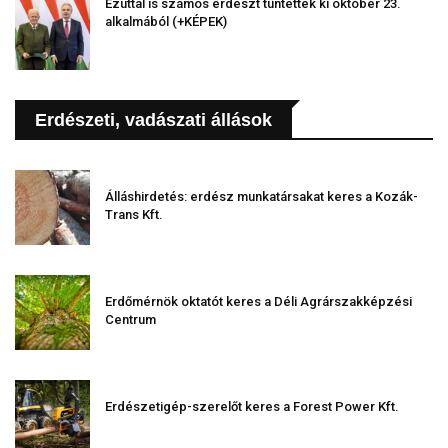
Ezúttal is számos erdészt tüntettek ki október 23.
alkalmából (+KÉPEK)
Erdészeti, vadászati állások
Álláshirdetés: erdész munkatársakat keres a Kozák-
Trans Kft.
Erdőmérnök oktatót keres a Déli Agrárszakképzési
Centrum
Erdészetigép-szerelőt keres a Forest Power Kft.