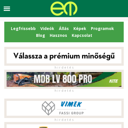
Legfrissebb
Videók
Állás
Képek
Programok
Blog
Hasznos
Kapcsolat
h i r d e t é s
h i r d e t é s
h i r d e t é s