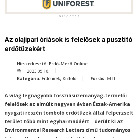
h i r d e t é s
Az olajipari óriások is felelősek a pusztító
erdőtüzekért
Hírszerkesztő: Erdő-Mező Online
2023.05.16.
,
Kategória:
Erdőhírek
Külföld
Forrás:
MTI
A világ legnagyobb fosszilisüzemanyag-termelői
felelősek az elmúlt negyven évben Észak-Amerika
nyugati részén tomboló erdőtüzek által felperzselt
terület több mint egyharmadáért – derült ki az
Environmental Research Letters című tudományos