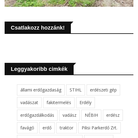
Csatlakozz hozzánk!
Leggyakoribb cimkék
állami erdőgazdaság
STIHL
erdészeti gép
vadászat
fakitermelés
Erdély
erdőgazdálkodás
vadász
NÉBIH
erdész
favágó
erdő
traktor
Pilisi Parkerdő Zrt.