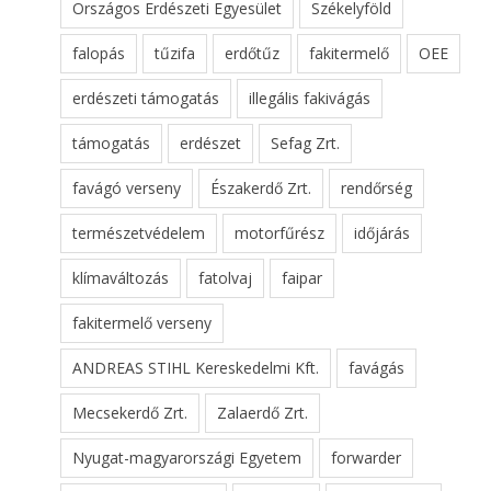
Országos Erdészeti Egyesület
Székelyföld
falopás
tűzifa
erdőtűz
fakitermelő
OEE
erdészeti támogatás
illegális fakivágás
támogatás
erdészet
Sefag Zrt.
favágó verseny
Északerdő Zrt.
rendőrség
természetvédelem
motorfűrész
időjárás
klímaváltozás
fatolvaj
faipar
fakitermelő verseny
ANDREAS STIHL Kereskedelmi Kft.
favágás
Mecsekerdő Zrt.
Zalaerdő Zrt.
Nyugat-magyarországi Egyetem
forwarder