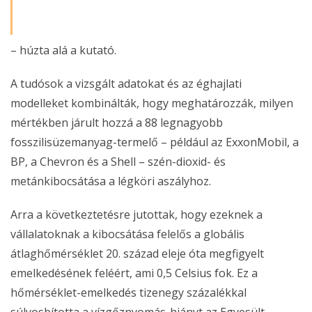
– húzta alá a kutató.
A tudósok a vizsgált adatokat és az éghajlati
modelleket kombinálták, hogy meghatározzák, milyen
mértékben járult hozzá a 88 legnagyobb
fosszilisüzemanyag-termelő – például az ExxonMobil, a
BP, a Chevron és a Shell – szén-dioxid- és
metánkibocsátása a légköri aszályhoz.
Arra a következtetésre jutottak, hogy ezeknek a
vállalatoknak a kibocsátása felelős a globális
átlaghőmérséklet 20. század eleje óta megfigyelt
emelkedésének feléért, ami 0,5 Celsius fok. Ez a
hőmérséklet-emelkedés tizenegy százalékkal
súlyosbította a vízgőznyomás-hiányt az Egyesült