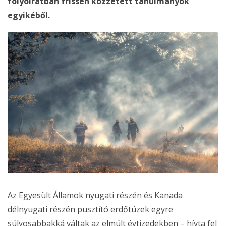
folyóiratban frissen közzétett tanulmányok
egyikéből.
Az Egyesült Államok nyugati részén és Kanada
délnyugati részén pusztító erdőtüzek egyre
súlyosabbakká váltak az elmúlt évtizedekben – hívta fel