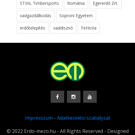
STIHL Timbersports
Románia
Egererdő Zrt.
vadgazdálkodás
Soproni Egyetem
erdőtelepítés
vaddisznó
FeHoVa
Impresszum
-
Adatkezelési szabályzat
© 2022 Erdo-mezo.hu - All Rights Reserved - Designed