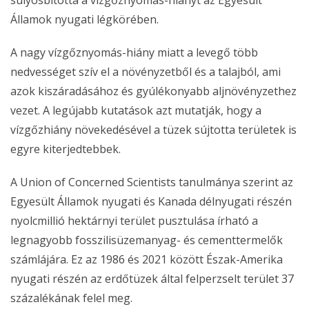
Államok nyugati légkörében.
A nagy vízgőznyomás-hiány miatt a levegő több
nedvességet szív el a növényzetből és a talajból, ami
azok kiszáradásához és gyúlékonyabb aljnövényzethez
vezet. A legújabb kutatások azt mutatják, hogy a
vízgőzhiány növekedésével a tüzek sújtotta területek is
egyre kiterjedtebbek.
A Union of Concerned Scientists tanulmánya szerint az
Egyesült Államok nyugati és Kanada délnyugati részén
nyolcmillió hektárnyi terület pusztulása írható a
legnagyobb fosszilisüzemanyag- és cementtermelők
számlájára. Ez az 1986 és 2021 között Észak-Amerika
nyugati részén az erdőtüzek által felperzselt terület 37
százalékának felel meg.