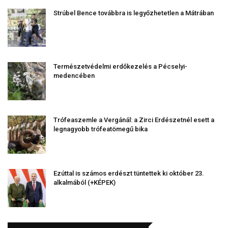
Strúbel Bence továbbra is legyőzhetetlen a Mátrában
Természetvédelmi erdőkezelés a Pécselyi-
medencében
Trófeaszemle a Vergánál: a Zirci Erdészetnél esett a
legnagyobb trófeatömegű bika
Ezúttal is számos erdészt tüntettek ki október 23.
alkalmából (+KÉPEK)