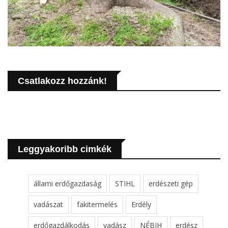
Csatlakozz hozzánk!
Leggyakoribb cimkék
állami erdőgazdaság
STIHL
erdészeti gép
vadászat
fakitermelés
Erdély
erdőgazdálkodás
vadász
NÉBIH
erdész