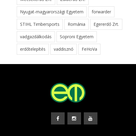
Nyugat-magyarországi Egyetem
forwarder
STIHL Timbersports
Románia
Egererdő Zrt.
vadgazdálkodás
Soproni Egyetem
erdőtelepítés
vaddisznó
FeHoVa