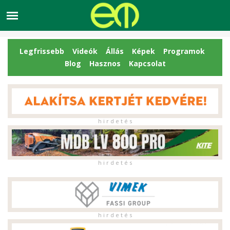
Legfrissebb
Videók
Állás
Képek
Programok
Blog
Hasznos
Kapcsolat
h i r d e t é s
h i r d e t é s
h i r d e t é s