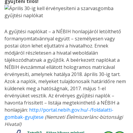
gyűjteni tilos!
A gyűjtési naplókat – a NÉBIH honlapjáról letölthető
formanyomtatvánnyal együtt – személyesen vagy
postai úton lehet eljuttatni a hivatalhoz. Ennek
módjáról részletesen a hivatal weboldalán
tájékozódhatnak a gyűjtők. A beérkezett naplókat a
NÉBIH évszámmal ellátott hologramos matricával
érvényesíti, amelynek hatálya 2018. április 30-ig tart.
Azok a naplók, melyeket tulajdonosaik határidőre nem
küldenek meg a hatóságnak, 2017. május 1-el
érvényüket vesztik. Az érvényes gyűjtési naplók –
havonta frissített – listája megtekinthető a NÉBIH a
honlapján:
http://portal.nebih.gov.hu/-/foldalatti-
gombak-gyujtese
(Nemzeti Élelmiszerlánc-biztonsági
Hivatal)