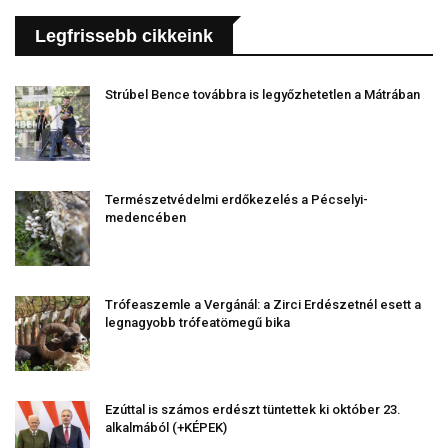
Legfrissebb cikkeink
Strúbel Bence továbbra is legyőzhetetlen a Mátrában
Természetvédelmi erdőkezelés a Pécselyi-
medencében
Trófeaszemle a Vergánál: a Zirci Erdészetnél esett a
legnagyobb trófeatömegű bika
Ezúttal is számos erdészt tüntettek ki október 23.
alkalmából (+KÉPEK)