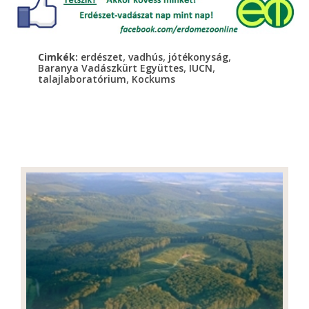
,
,
,
Cimkék:
erdészet
vadhús
jótékonyság
,
,
Baranya Vadászkürt Együttes
IUCN
,
talajlaboratórium
Kockums