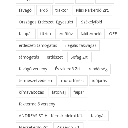
favágó
erdő
traktor
Pilisi Parkerdő Zrt.
Országos Erdészeti Egyesület
Székelyföld
falopás
tűzifa
erdőtűz
fakitermelő
OEE
erdészeti támogatás
illegális fakivágás
támogatás
erdészet
Sefag Zrt.
favágó verseny
Északerdő Zrt.
rendőrség
természetvédelem
motorfűrész
időjárás
klímaváltozás
fatolvaj
faipar
fakitermelő verseny
ANDREAS STIHL Kereskedelmi Kft.
favágás
Mecsekerdő Zrt.
Zalaerdő Zrt.