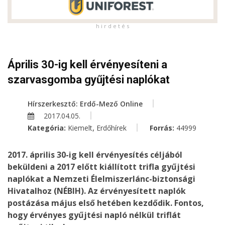
h i r d e t é s
Április 30-ig kell érvényesíteni a
szarvasgomba gyűjtési naplókat
Hírszerkesztő: Erdő-Mező Online
2017.04.05.
,
Kategória:
Kiemelt
Erdőhírek
Forrás:
44999
2017. április 30-ig kell érvényesítés céljából
beküldeni a 2017 előtt kiállított trifla gyűjtési
naplókat a Nemzeti Élelmiszerlánc-biztonsági
Hivatalhoz (NÉBIH). Az érvényesített naplók
postázása május első hetében kezdődik. Fontos,
hogy érvényes gyűjtési napló nélkül triflát