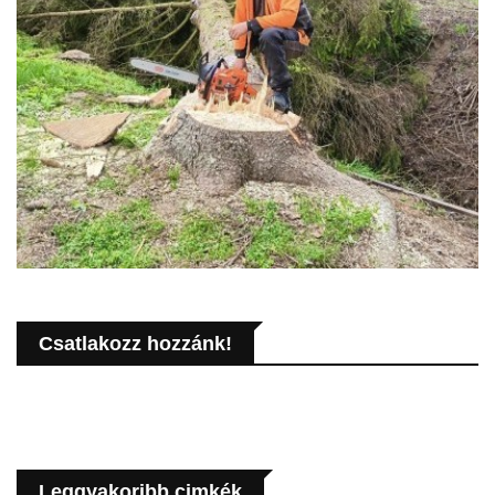
Csatlakozz hozzánk!
Leggyakoribb cimkék