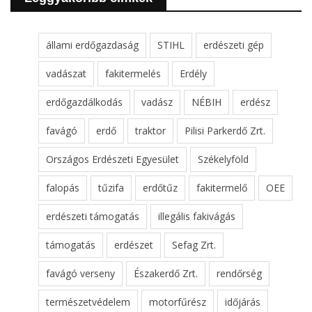
állami erdőgazdaság
STIHL
erdészeti gép
vadászat
fakitermelés
Erdély
erdőgazdálkodás
vadász
NÉBIH
erdész
favágó
erdő
traktor
Pilisi Parkerdő Zrt.
Országos Erdészeti Egyesület
Székelyföld
falopás
tűzifa
erdőtűz
fakitermelő
OEE
erdészeti támogatás
illegális fakivágás
támogatás
erdészet
Sefag Zrt.
favágó verseny
Északerdő Zrt.
rendőrség
természetvédelem
motorfűrész
időjárás