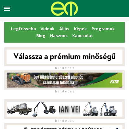
Legfrissebb
Videók
Állás
Képek
Programok
Blog
Hasznos
Kapcsolat
h i r d e t é s
h i r d e t é s
h i r d e t é s