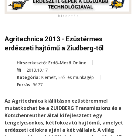
h i r d e t é s
Agritechnica 2013 - Ezüstérmes
erdészeti hajtómű a Ziudberg-től
Hírszerkesztő: Erdő-Mező Online
2013.10.17.
,
Kategória:
Kiemelt
Erő- és munkagép
Forrás:
5677
Az Agritechnica kiállításon ezüstéremmel
mutatkozhat be a ZUIDBERG Transmissions és a
Kotschenreuther által kifejlesztett egy
tengelycsonkos, kétfokozatú hajtómű, amelyet
erdészeti célokra ajánl a két vállalat. A világ