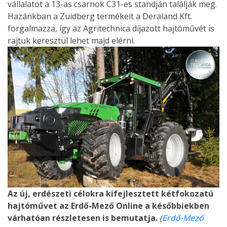
vállalatot a 13-as csarnok C31-es standján találják meg.
Hazánkban a Zuidberg termékeit a Deraland Kft.
forgalmazza, így az Agritechnica díjazott hajtóművét is
rajtuk keresztül lehet majd elérni.
Az új, erdészeti célokra kifejlesztett kétfokozatú
hajtóművet az Erdő-Mező Online a későbbiekben
várhatóan részletesen is bemutatja.
(
Erdő-Mező