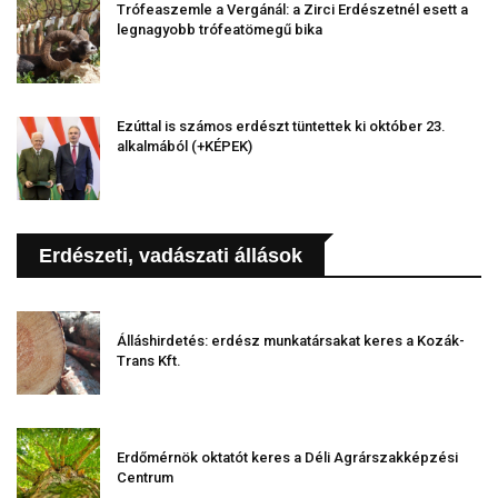
Trófeaszemle a Vergánál: a Zirci Erdészetnél esett a
legnagyobb trófeatömegű bika
Ezúttal is számos erdészt tüntettek ki október 23.
alkalmából (+KÉPEK)
Erdészeti, vadászati állások
Álláshirdetés: erdész munkatársakat keres a Kozák-
Trans Kft.
Erdőmérnök oktatót keres a Déli Agrárszakképzési
Centrum