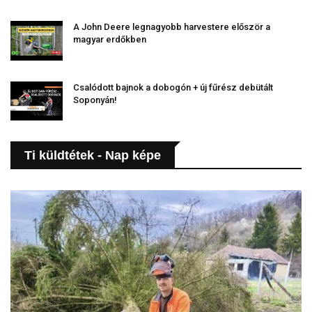
A John Deere legnagyobb harvestere először a
magyar erdőkben
Csalódott bajnok a dobogón + új fűrész debütált
Soponyán!
Ti küldtétek - Nap képe