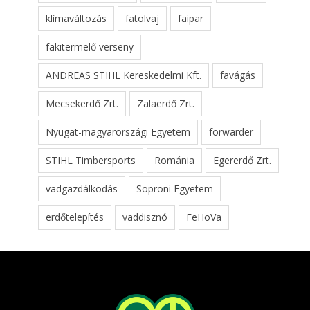
klímaváltozás
fatolvaj
faipar
fakitermelő verseny
ANDREAS STIHL Kereskedelmi Kft.
favágás
Mecsekerdő Zrt.
Zalaerdő Zrt.
Nyugat-magyarországi Egyetem
forwarder
STIHL Timbersports
Románia
Egererdő Zrt.
vadgazdálkodás
Soproni Egyetem
erdőtelepítés
vaddisznó
FeHoVa