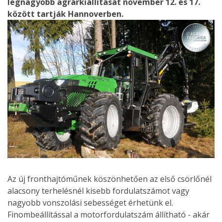
legnagyobb agrárkiállítását november 12. és 17.
között tartják Hannoverben.
Az új fronthajtóműnek köszönhetően az első csörlőnél
alacsony terhelésnél kisebb fordulatszámot vagy
nagyobb vonszolási sebességet érhetünk el.
Finombeállítással a motorfordulatszám állítható - akár