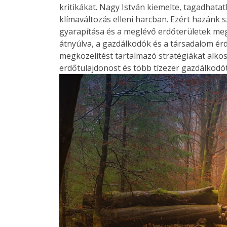
kritikákat. Nagy István kiemelte, tagadhata
klímaváltozás elleni harcban. Ezért hazánk s
gyarapítása és a meglévő erdőterületek megő
átnyúlva, a gazdálkodók és a társadalom érd
megközelítést tartalmazó stratégiákat alk
erdőtulajdonost és több tízezer gazdálkodót 