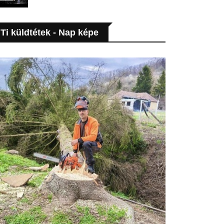
Ti küldtétek - Nap képe