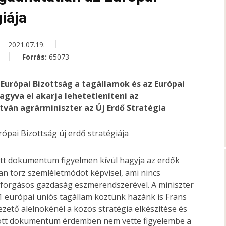
giája
2021.07.19.
Forrás:
65073
 Európai Bizottság a tagállamok és az Európai
gyva el akarja lehetetleníteni az
tván agrárminiszter az Új Erdő Stratégia
ott dokumentum figyelmen kívül hagyja az erdők
an torz szemléletmódot képvisel, ami nincs
forgásos gazdaság eszmerendszerével. A miniszter
11 európai uniós tagállam köztünk hazánk is Frans
ető alelnökénél a közös stratégia elkészítése és
zott dokumentum érdemben nem vette figyelembe a