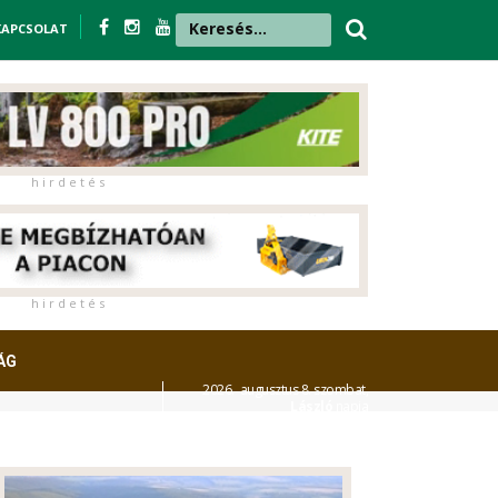
KAPCSOLAT
h i r d e t é s
h i r d e t é s
ÁG
2026. augusztus 8. szombat,
László
napja