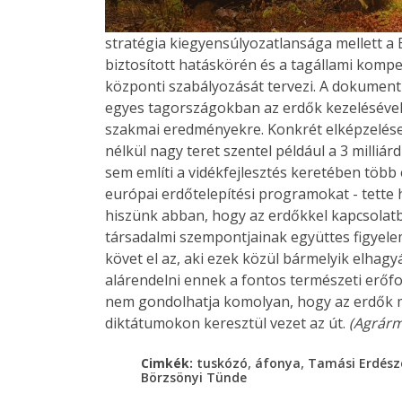
stratégia kiegyensúlyozatlansága mellett a 
biztosított hatáskörén és a tagállami kompe
központi szabályozását tervezi. A dokumentu
egyes tagországokban az erdők kezelésével 
szakmai eredményekre. Konkrét elképzelés
nélkül nagy teret szentel például a 3 milliá
sem említi a vidékfejlesztés keretében több 
európai erdőtelepítési programokat - tette 
hiszünk abban, hogy az erdőkkel kapcsolatb
társadalmi szempontjainak együttes figyele
követ el az, aki ezek közül bármelyik elha
alárendelni ennek a fontos természeti erőfo
nem gondolhatja komolyan, hogy az erdők m
diktátumokon keresztül vezet az út.
(Agrárm
,
,
Cimkék:
tuskózó
áfonya
Tamási Erdész
Börzsönyi Tünde