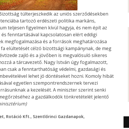
Bizottság túlterjeszkedik az uniós szerződésekben
tenciába tartozó erdészeti politika markáns,
m teljesen figyelmen kívül hagyja, és nem épít az
és fenntartásával kapcsolatosan elért eddigi
ek megfogalmazása és a források meghatározása
rd fa elültetését célzó bizottsági kampánynak, de meg
évtizede zajló és a jövőben is megvalósuló sikeres
hozzá a tárcavezető. Nagy István úgy fogalmazott,
an csak a fenntarthatóság védelmi, gazdasági és
mbevételével lehet jó döntéseket hozni. Komoly hibát
gyásával egyetlen szempontrendszernek tervezi
rrásunknak a kezelését. A miniszter szerint senki
egőrzéséhez a gazdálkodók tönkretételét jelentő
inisztérium)
,
,
,
et
Rotáció Kft.
Szentlőrinci Gazdanapok