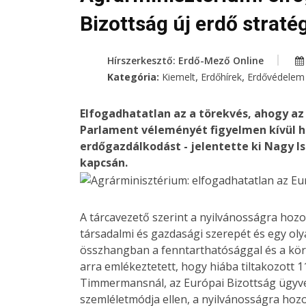
Bizottság új erdő straté
Hírszerkesztő: Erdő-Mező Online
,
,
Kategória:
Kiemelt
Erdőhírek
Erdővédelem
Elfogadhatatlan az a törekvés, ahogy az
Parlament véleményét figyelmen kívül ha
erdőgazdálkodást - jelentette ki Nagy Is
kapcsán.
A tárcavezető szerint a nyilvánosságra hoz
társadalmi és gazdasági szerepét és egy oly
összhangban a fenntarthatósággal és a kör
arra emlékeztetett, hogy hiába tiltakozott 
Timmermansnál, az Európai Bizottság ügyvez
szemléletmódja ellen, a nyilvánosságra ho