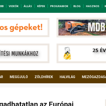
EBB
VIDEÓK
ÁLLÁS
KÉPEK
PROGRAMOK
BLOG
HASZNOS
AR
MEGÚJULÓ
ZÖLDHÍREK
HALVILÁG
MEZŐGAZDAS
gadhatatlan az Európai