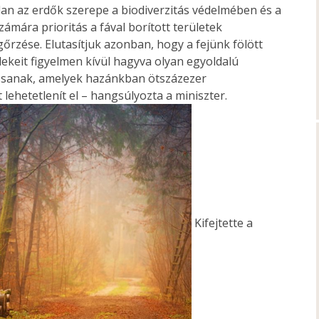
tlan az erdők szerepe a biodiverzitás védelmében és a
zámára prioritás a fával borított területek
rzése. Elutasítjuk azonban, hogy a fejünk fölött
ekeit figyelmen kívül hagyva olyan egyoldalú
ossanak, amelyek hazánkban ötszázezer
lehetetlenít el – hangsúlyozta a miniszter.
Kifejtette a