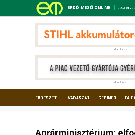
ERDŐ-MEZŐ ONLINE
LEGFRISS
h i r d e t é s
h i r d e t é s
ERDÉSZET
VADÁSZAT
GÉPINFO
FAIP
OLVASNIVALÓ
Agrárminisztérium: elfo