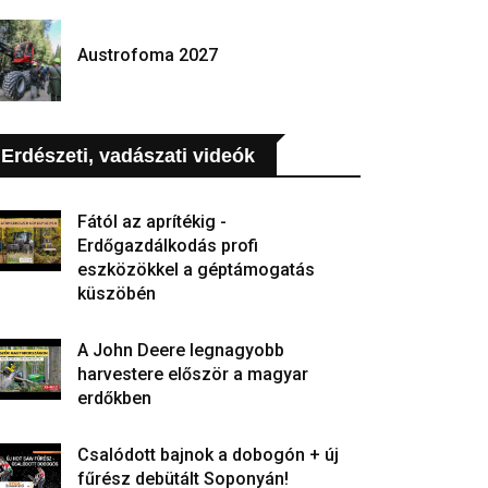
Austrofoma 2027
Erdészeti, vadászati videók
Fától az aprítékig -
Erdőgazdálkodás profi
eszközökkel a géptámogatás
küszöbén
A John Deere legnagyobb
harvestere először a magyar
erdőkben
Csalódott bajnok a dobogón + új
fűrész debütált Soponyán!