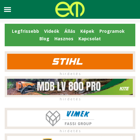
Legfrissebb
Videók
Állás
Képek
Programok
Blog
Hasznos
Kapcsolat
h i r d e t é s
h i r d e t é s
h i r d e t é s