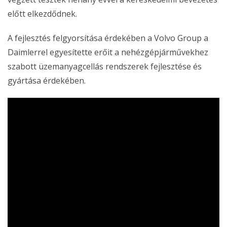
előtt elkezdődnek.
A fejlesztés felgyorsítása érdekében a Volvo Group a
Daimlerrel egyesítette erőit a nehézgépjárművekhez
szabott üzemanyagcellás rendszerek fejlesztése és
gyártása érdekében.