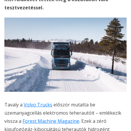
tesztvezetéssel.
Tavaly a
Volvo Trucks
először mutatta be
üzemanyagcellás elektromos teherautóit – emlékezik
vissza a
Forest Machine Magazine
. Ezek a zéró
kipufogógáz-kibocsátású teherautók hidrogént