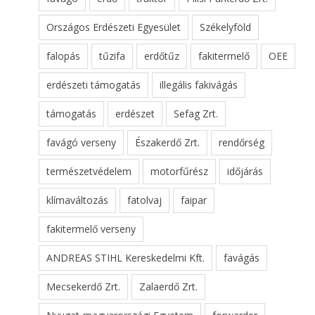
Országos Erdészeti Egyesület
Székelyföld
falopás
tűzifa
erdőtűz
fakitermelő
OEE
erdészeti támogatás
illegális fakivágás
támogatás
erdészet
Sefag Zrt.
favágó verseny
Északerdő Zrt.
rendőrség
természetvédelem
motorfűrész
időjárás
klímaváltozás
fatolvaj
faipar
fakitermelő verseny
ANDREAS STIHL Kereskedelmi Kft.
favágás
Mecsekerdő Zrt.
Zalaerdő Zrt.