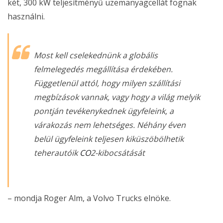
két, 300 kW teljesítményű üzemanyagcellát fognak
használni.
Most kell cselekednünk a globális
felmelegedés megállítása érdekében.
Függetlenül attól, hogy milyen szállítási
megbízások vannak, vagy hogy a világ melyik
pontján tevékenykednek ügyfeleink, a
várakozás nem lehetséges. Néhány éven
belül ügyfeleink teljesen kiküszöbölhetik
teherautóik
CO
2-kibocsátását
– mondja Roger Alm, a Volvo Trucks elnöke.