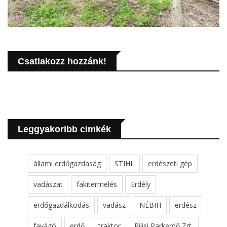
Csatlakozz hozzánk!
Leggyakoribb cimkék
állami erdőgazdaság
STIHL
erdészeti gép
vadászat
fakitermelés
Erdély
erdőgazdálkodás
vadász
NÉBIH
erdész
favágó
erdő
traktor
Pilisi Parkerdő Zrt.