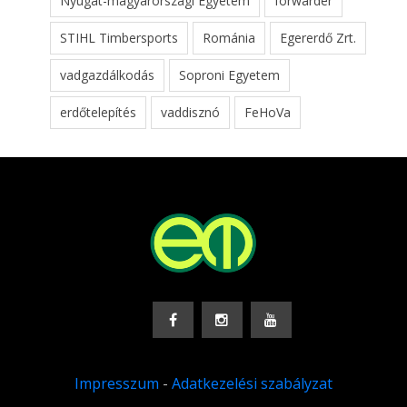
Nyugat-magyarországi Egyetem
forwarder
STIHL Timbersports
Románia
Egererdő Zrt.
vadgazdálkodás
Soproni Egyetem
erdőtelepítés
vaddisznó
FeHoVa
Impresszum
-
Adatkezelési szabályzat