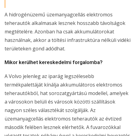
A hidrogénüzemű üzemanyagcellás elektromos
teherautók alkalmasak lesznek hosszabb távolságok
megtételére. Azonban ha csak akkumulátorokat
használnak, akkor a töltési infrastruktúra nélküli vidéki
területeken gond adódhat.
Mikor kerülhet kereskedelmi forgalomba?
A Volvo jelenleg az iparág legszélesebb
termékpalettáját kínálja akkumulátoros elektromos
teherautókból, hat sorozatgyártású modellel, amelyek
a városokon belüli és városok közötti szállítások
nagyon széles választékát szolgálják. Az
üzemanyagcellás elektromos teherautók az évtized
második felében lesznek elérhetők. A fuvarozókkal
végzett tesztek néhány évvel a kereskedelmi bevezetés