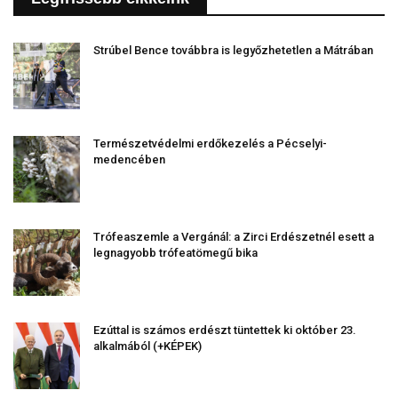
Strúbel Bence továbbra is legyőzhetetlen a Mátrában
Természetvédelmi erdőkezelés a Pécselyi-
medencében
Trófeaszemle a Vergánál: a Zirci Erdészetnél esett a
legnagyobb trófeatömegű bika
Ezúttal is számos erdészt tüntettek ki október 23.
alkalmából (+KÉPEK)