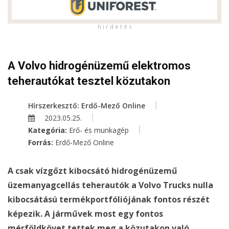
h i r d e t é s
A Volvo hidrogénüzemű elektromos
teherautókat tesztel közutakon
Hírszerkesztő: Erdő-Mező Online
2023.05.25.
Kategória:
Erő- és munkagép
Forrás:
Erdő-Mező Online
A csak vízgőzt kibocsátó hidrogénüzemű
üzemanyagcellás teherautók a Volvo Trucks nulla
kibocsátású termékportfóliójának fontos részét
képezik. A járművek most egy fontos
mérföldkövet tettek meg a közutakon való