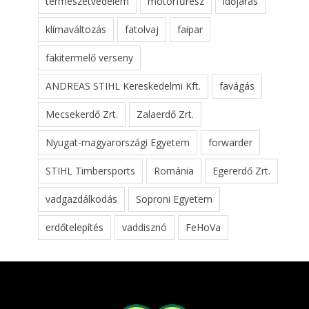
természetvédelem
motorfűrész
időjárás
klímaváltozás
fatolvaj
faipar
fakitermelő verseny
ANDREAS STIHL Kereskedelmi Kft.
favágás
Mecsekerdő Zrt.
Zalaerdő Zrt.
Nyugat-magyarországi Egyetem
forwarder
STIHL Timbersports
Románia
Egererdő Zrt.
vadgazdálkodás
Soproni Egyetem
erdőtelepítés
vaddisznó
FeHoVa