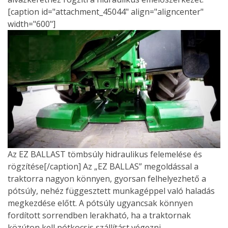
[caption id="attachment_45044" align="aligncenter"
width="600"]
Az EZ BALLAST tömbsúly hidraulikus felemelése és
rögzítése[/caption] Az „EZ BALLAS” megoldással a
traktorra nagyon könnyen, gyorsan felhelyezhető a
pótsúly, nehéz függesztett munkagéppel való haladás
megkezdése előtt. A pótsúly ugyancsak könnyen
fordított sorrendben lerakható, ha a traktornak
közúton kell pótkocsis szállítást végezni.