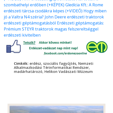
szombathelyi erdőben (+KÉPEK)
Gledícia Kft.: A Rome
erdészeti tárcsa csodákra képes (+VIDEÓ)
Hogy miben
jó a Valtra N4 széria?
John Deere erdészeti traktorok
erdészeti géptámogatásból
Erdészeti géptámogatás:
Prémium STEYR traktorok magas felszereltséggel
erdészeti kivitelben
,
,
Cimkék:
erdész
szociális fagyűjtés
Nemzeti
,
Alkalmazkodási Térinformatikai Rendszer
,
madárhatározó
Helikon Vadászati Múzeum