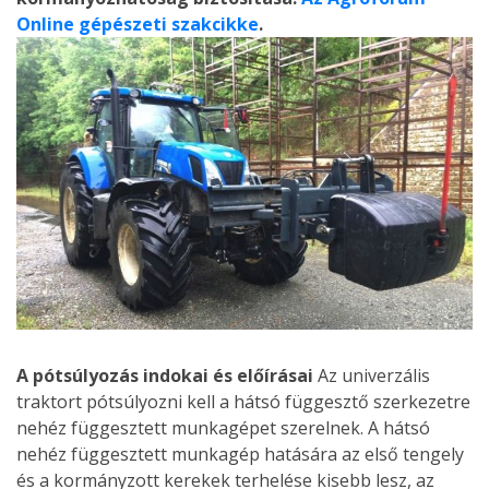
Online gépészeti szakcikke
.
A pótsúlyozás indokai és előírásai
Az univerzális
traktort pótsúlyozni kell a hátsó függesztő szerkezetre
nehéz függesztett munkagépet szerelnek. A hátsó
nehéz függesztett munkagép hatására az első tengely
és a kormányzott kerekek terhelése kisebb lesz, az