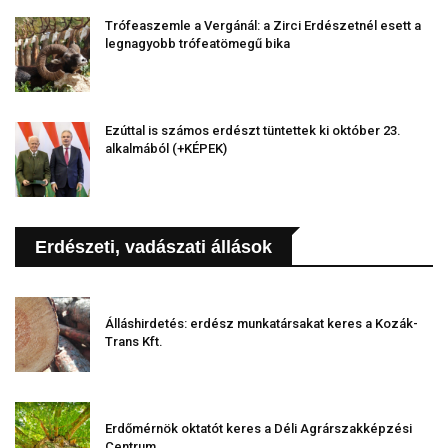
Trófeaszemle a Vergánál: a Zirci Erdészetnél esett a
legnagyobb trófeatömegű bika
Ezúttal is számos erdészt tüntettek ki október 23.
alkalmából (+KÉPEK)
Erdészeti, vadászati állások
Álláshirdetés: erdész munkatársakat keres a Kozák-
Trans Kft.
Erdőmérnök oktatót keres a Déli Agrárszakképzési
Centrum