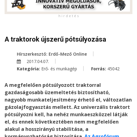
h i r d e t é s
A traktorok újszerű pótsúlyozása
Hírszerkesztő: Erdő-Mező Online
2017.04.07.
Kategória:
Erő- és munkagép
Forrás:
45042
A megfelelően pótsúlyozott traktorral
gazdaságosabb üzemeltetés biztosítható,
nagyobb munkateljesítmény érhető el, változatlan
gázolajfogyasztás mellett. Az univerzális traktort
pótsúlyozni kell, ha nehéz munkaeszközzel látják
el, és ennek következtében nem megfelelően
alakul a hosszirányú stabilitása, a
kormányozhatóság biztosítása.
Az Agrofórum