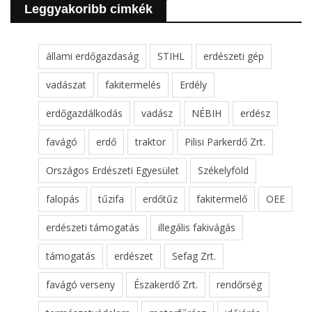
Leggyakoribb cimkék
állami erdőgazdaság
STIHL
erdészeti gép
vadászat
fakitermelés
Erdély
erdőgazdálkodás
vadász
NÉBIH
erdész
favágó
erdő
traktor
Pilisi Parkerdő Zrt.
Országos Erdészeti Egyesület
Székelyföld
falopás
tűzifa
erdőtűz
fakitermelő
OEE
erdészeti támogatás
illegális fakivágás
támogatás
erdészet
Sefag Zrt.
favágó verseny
Északerdő Zrt.
rendőrség