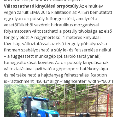
Változtatható kinyúlású orrpótsúly
Az elmúlt év
végén zárult EIMA 2016 kiállításon az Ali Sri bemutatott
egy olyan orrpótsúly felfüggesztést, amelynél a
vezetőfülkéből vezérelt hidraulikus mozgatással
folyamatosan változtatható a pótsúly távolsága az első
tengely előtt. A nagymértékű, 1 méteres kinyúlási
távolság-változtatással az első tengely pótsúlyozása
finoman szabályozható a súly le- és felszerelése nélkül
– a függesztett munkagép (pl. tároló tartályának)
tömegváltózását követve. Az orrpótsúly kinyúlásának
változtatásával javítható a gépcsoport hatékonysága
és mérsékelhető a hajtóanyag felhasználás. [caption
id="attachment_45043" align="aligncenter" width="600"]