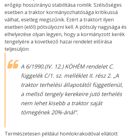
erőgép hosszirányú stabilitása romlik. Szélsőséges
esetben a traktor kormányozhatósága kritikussá
válhat, esetleg megszűnik. Ezért a traktort ilyen
esetben (elől) pótsúlyozni kell. A pótsúly nagysága és
elhelyezése olyan legyen, hogy a kormányzott kerék
tengelyére a következő hazai rendelet előírása
teljesüljön:
A 6/1990.(IV. 12.) KÖHÉM rendelet C.
függelék C/1. sz. melléklet II. rész 2. „A
traktor terhelési állapotától függetlenül,
a mellső tengely kerekeire jutó terhelés
nem lehet kisebb a traktor saját
tömegének 20%-ánál”.
Természetesen például homlokrakodóval ellátott