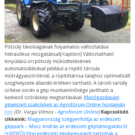
Pótsúly távolságának folyamatos változtatása
hidraulikus mozgatással[/caption] Változtatható
kinyúlású orrpótsúly működtetésének
automatizálásával például a röpítő tárcsás
műtrágyaszóróknál, a röpitőtárcsa talajhoz optimalizált
szöghelyzete állandó értéken tartható. A tároló tartály
ürítése során a gép munkaminősége javítható a
kedvező szóráskép megtartásával.
Mezőgazdasági
gépészeti szakcikkek az Agrofórum Online honlapján
>>>
(Dr. Varga Vilmos -
Agroforum Online
)
Kapcsolódó
cikkeink:
Magyarország szégyenfoltja az erdészeti
géppark – Mocz András az erdészeti géptámogatásról
(+VIDEÓ)
Finn erdészeti gépbemutatót tartottak a