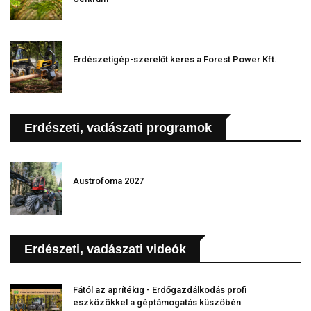
Erdészetigép-szerelőt keres a Forest Power Kft.
Erdészeti, vadászati programok
Austrofoma 2027
Erdészeti, vadászati videók
Fától az aprítékig - Erdőgazdálkodás profi
eszközökkel a géptámogatás küszöbén