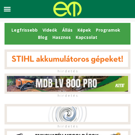
Legfrissebb
Videók
Állás
Képek
Programok
Blog
Hasznos
Kapcsolat
h i r d e t é s
h i r d e t é s
h i r d e t é s