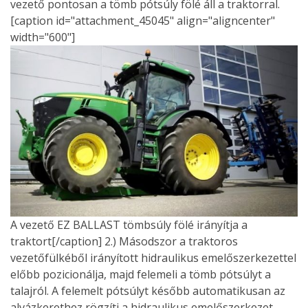
vezető pontosan a tömb pótsúly fölé áll a traktorral.
[caption id="attachment_45045" align="aligncenter"
width="600"]
A vezető EZ BALLAST tömbsúly fölé irányítja a
traktort[/caption] 2.) Másodszor a traktoros
vezetőfülkéből irányított hidraulikus emelőszerkezettel
előbb pozicionálja, majd felemeli a tömb pótsúlyt a
talajról. A felemelt pótsúlyt később automatikusan az
alvázkerethez rögzíti a hidraulikus emelőszerkezet.