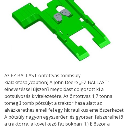
Az EZ BALLAST öntöttvas tömbsúly
kialakítása[/caption] A John Deere „EZ BALLAST”
elnevezéssel újszerű megoldást dolgozott ki a
pótsúlyozás kivitelezésére. Az öntöttvas 1,7 tonna
tömegű tömb pótsúlyt a traktor hasa alatt az
alvázkerethez emeli fel egy hidraulikus emelőszerkezet.
A pótsúly nagyon egyszerűen és gyorsan felszerelhető
a traktorra, a következő fázisokban: 1.) Először a