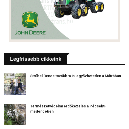
Legfrissebb cikkeink
Strúbel Bence továbbra is legyőzhetetlen a Mátrában
Természetvédelmi erdőkezelés a Pécselyi-
medencében