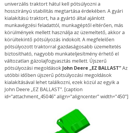
univerzális traktort hátul kell pótsúlyozni a
hosszirányú stabilitás megtartása érdekében. A gyári
kialakítású traktort, ha a gyártó által ajánlott
munkavégzési feladattól, munkagéptől eltérően, más
körülmények mellett használja az üzemeltető, akkor a
körültekintő pótsúlyozás indokolt. A megfelelően
pótsúlyozott traktorral gazdaságosabb üzemeltetés
biztosítható, nagyobb munkateljesítmény érhető el
változatlan gázolajfogyasztás mellett. Újszerű
pótsúlyozási megoldások
John Deere „EZ BALLAST”
Az
utóbbi időben újszerű pótsúlyozási megoldások
kialakításával lehet találkozni, ezek közül az egyik a
John Deere „EZ BALLAST”. [caption
id="attachment_45046" align="aligncenter" width="450"]