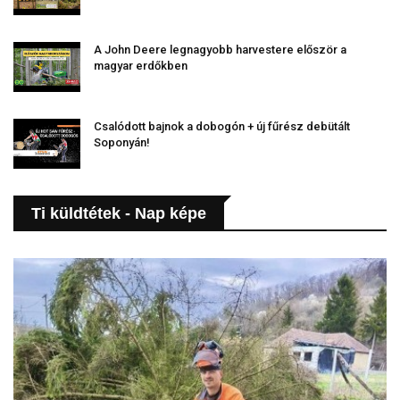
A John Deere legnagyobb harvestere először a
magyar erdőkben
Csalódott bajnok a dobogón + új fűrész debütált
Soponyán!
Ti küldtétek - Nap képe